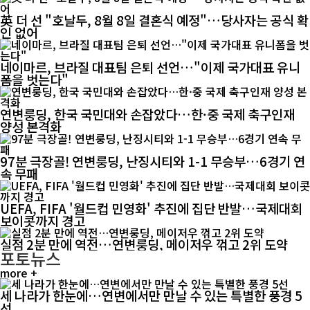
英 더 선 "호날두, 8월 8일 결혼식 예정"…당사자는 공식 확
인 없어
네이마르, 브라질 대표팀 은퇴 선언…"이제 국가대표 유니
폼을 벗는다"
연변룽딩, 한국 국민대와 손잡았다…한·중 국제 축구인재
양성 본격화
97분 극장골! 연변룽딩, 난징시티와 1-1 무승부…6경기 연
속 무패
UEFA, FIFA '월드컵 민영화' 추진에 집단 반발…국제대회
보이콧까지 경고
실점 2분 만에 역전…연변룽딩, 메이저우 꺾고 2위 도약
포토뉴스
more +
세 나라가 한눈에…연변에서만 만날 수 있는 특별한 풍경 5
선