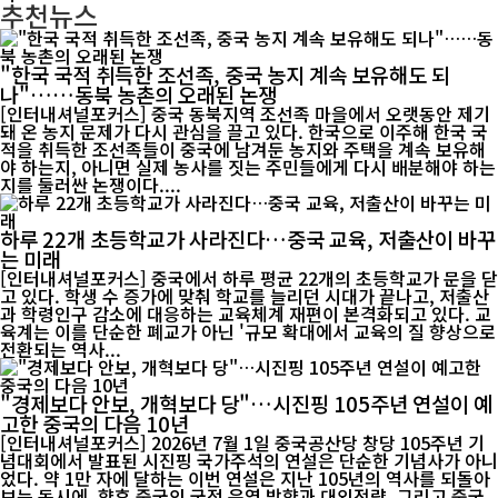
추천뉴스
"한국 국적 취득한 조선족, 중국 농지 계속 보유해도 되
나"……동북 농촌의 오래된 논쟁
[인터내셔널포커스] 중국 동북지역 조선족 마을에서 오랫동안 제기
돼 온 농지 문제가 다시 관심을 끌고 있다. 한국으로 이주해 한국 국
적을 취득한 조선족들이 중국에 남겨둔 농지와 주택을 계속 보유해
야 하는지, 아니면 실제 농사를 짓는 주민들에게 다시 배분해야 하는
지를 둘러싼 논쟁이다....
하루 22개 초등학교가 사라진다…중국 교육, 저출산이 바꾸
는 미래
[인터내셔널포커스] 중국에서 하루 평균 22개의 초등학교가 문을 닫
고 있다. 학생 수 증가에 맞춰 학교를 늘리던 시대가 끝나고, 저출산
과 학령인구 감소에 대응하는 교육체계 재편이 본격화되고 있다. 교
육계는 이를 단순한 폐교가 아닌 '규모 확대에서 교육의 질 향상으로
전환되는 역사...
"경제보다 안보, 개혁보다 당"…시진핑 105주년 연설이 예
고한 중국의 다음 10년
[인터내셔널포커스] 2026년 7월 1일 중국공산당 창당 105주년 기
념대회에서 발표된 시진핑 국가주석의 연설은 단순한 기념사가 아니
었다. 약 1만 자에 달하는 이번 연설은 지난 105년의 역사를 되돌아
보는 동시에, 향후 중국의 국정 운영 방향과 대외전략, 그리고 중국