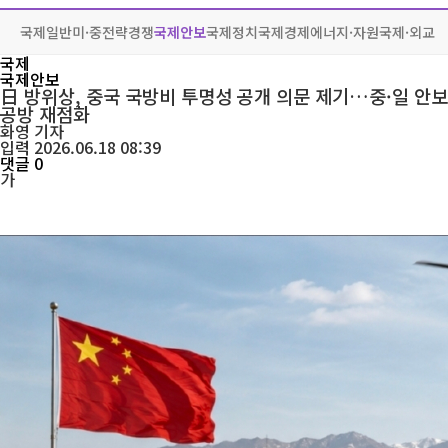
국제일반
미·중전략경쟁
국제안보
국제정치
국제경제
에너지·자원
국제·외교
국제
국제안보
日 방위상, 중국 국방비 투명성 공개 의문 제기…중·일 안보
공방 재점화
화영
기자
입력 2026.06.18 08:39
댓글 0
가