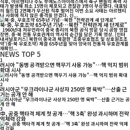
직후, 아르헨티나 수도 부에노스아이레스에서 축구 팬들의 폭력 사
태가 발생해 최소 15명이 체포되고 경찰관 3명이 부상했다. 대표팀
의 월드컵 2연패가 무산된 직후 벌어진 이번 소요 사태는 아르헨티
나 사회에 적지 않은 충격을 안겼다. 신...
북·중, 우호조약 65주년 기념…북한 "전략관계 새 단계로"
1960년대 저우언라이 중국 총리의 북한 공식 방문 당시 공항 영접
장면. 중·북 전통 우호관계의 역사적 순간을 담은 기록 영상. [인터
내셔널포커스] 북한이 중국과 체결한 '조중우호협조 및 상호원조조
약'(중·북 우호조약) 체결 65주년을 맞아 양국의 전통적 우호관계를
재확인...
NEWS
TOP 5
1
러시아 "동맹 공격받으면 핵무기 사용 가능"…핵 억지 범위
확대 시사
2
러시아군 “우크라이나군 사상자 250만 명 육박”…산출 근
거는 공개 안 해
3
中, 공중 핵타격 체계 첫 공개…'핵 3축' 완성 과시하며 전략
억제력 강화