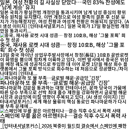
일본, 여성 천황의 길 사실상 닫았다…국민 83% 찬성에도
'남계 계승' 유지
일본 국회가 황실전범 개정안을 통과시키며 남계 남성 중심의 황위
계승 원칙을 유지했다. 이번 개정으로 여성 황족의 결혼 후 신분 유
지가 가능해졌지만, 여성 천황과 여성계 천황은 허용되지 않았다. (A
I 생성 이미지) [인터내셔널포커스] 일본 국회가 17일 황실전범 개정
안을 통과시키...
중국, 재사용 로켓 시대 성큼… 창정 10호B, 해상 '그물 포
획' 회수 첫 성공
10일 중국 하이난 상업우주발사장에서 창정(長征) 10호B 운반로켓
이 화염을 뿜으며 힘차게 이륙하고 있다. 이번 발사에서 중국은 위성
을 예정 궤도에 성공적으로 투입한 데 이어 로켓 1단을 해상 회수 플
랫폼에서 그물 포획 방식으로 회수하는 데 처음으로 성공했다./차이
나데일리 [인터내...
파나마운하 또 물 부족…글로벌 해운·공급망 '긴장'
파나마운하 갑문을 통과하는 대형 컨테이너선. 운하 당국이 가뭄에
따른 담수 부족으로 선박 최대 흘수 제한을 강화하면서 글로벌 해운
시장과 공급망에 미칠 영향이 주목되고 있다. (AI 생성 이미지) [인
터내셔널포커스] 세계 해상 물류의 핵심 통로인 파나마운하가 다시
물 부족 문제에 ...
스페인에 무릎 꿇은 아르헨티나…결승 직후 수도서 폭력 사
태
[인터내셔널포커스] 2026 북중미 월드컵 결승에서 스페인에 패한