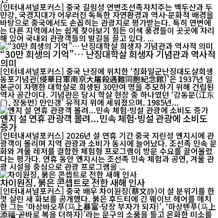
[인터내셔널포커스] 중국 길림성 연변조선족자치주는 백두산과 두
만강, 국경지대가 어우러진 독특한 자연환경과 역사·문화적 배경을
바탕으로 중국에서도 손꼽히는 관광지로 평가받는다. 특히 연변에
는 다른 지역에서는 쉽게 찾아보기 힘든 이색 풍경들이 곳곳에 자리
해 있어 국내외 관광객들의 발길을 끌고 있다. ...
“30만 희생의 기억”… 난징대학살 희생자 기념관과 역사적
의미
[인터네셔널포커스] 중국 난징에 위치한 ‘침화일군난징대도살희생
동포기념관(侵華日軍南京大屠殺遇難同胞紀念館)’은 1937년 일
본군이 자행한 대학살로 희생된 30만여 명을 추모하기 위해 건립된
역사 공간이다. 기념관은 당시 학살 현장 중 하나였던 ‘강동문(江东
门, 장둥먼) 만인갱’ 유적지 위에 세워졌으며, 1985년...
옌지 설 연휴 관광객 몰려...민속 체험·빙설 관광에 소비도
증가
[인터내셔널포커스] 2026년 설 연휴 기간 중국 지린성 옌지시에 관
광객이 몰리며 지역 관광과 소비가 동시에 늘어났다. 조선족 민속 문
화와 겨울 레저를 결합한 체험형 프로그램이 방문 수요를 끌어올렸
다는 평가다. 연휴 동안 옌지시는 조선족 민속 체험과 공연, 겨울 관
광 시설을 중심으로 관광 프로그램을 ...
차이원징, 붉은 콘셉트로 전한 새해 인사
[인터내셔널포커스] 중국 배우 차이원징(蔡文静)이 설 분위기를 한
껏 살린 새 화보를 공개했다. 붉은 후드티에 긴 웨이브 헤어를 매치
한 그는 ‘마상바오푸(马上暴富·당장 부자가 되자)’, ‘마상톈푸(马上
添福·곧바로 복을 더하자)’라는 문구의 소품을 들고 온화한 미소를