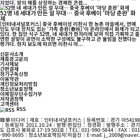
지었다. 말의 해를 상징하는 경쾌한 콘셉...
52명 네 세대가 만든 설 무대… 중국 후베이 ‘마당 춘완’ 화
제
[인터내셔널포커스] 중국 후베이성 리촨시 한 농촌 마을에서, 연예
인도 무대 장치도 없는 ‘가족 춘완(春晚)’이 온라인에서 화제가 되고
있다. 한 집안 식구 52명, 네 세대가 한자리에 모여 직접 기획하고 출
연한 설맞이 공연이 소박한 구성에도 불구하고 큰 울림을 전했다는
평가다. 현지 보도에 따르면 리촨시 마...
신문사소개
제휴광고문의
기사제보
간편결제
정기구독신청
이용약관
개인정보처리방침
청소년보호정책
이메일무단수집거부
저작권정책
고객센터
RSS
韓華미디어 | 제호 : 인터내셔널포커스 | 등록번호 : 경기 아54198
│등록일자 2011.10.24│발행·편집인 : 정경화│발행주소 : 경기
도 김포시 봉화로 17-19 502호 | TEL: 031-990-5844│FAX : 031
-990-8695│청소년보호책임자:허을진│E-mail: j_2009@naver.
com