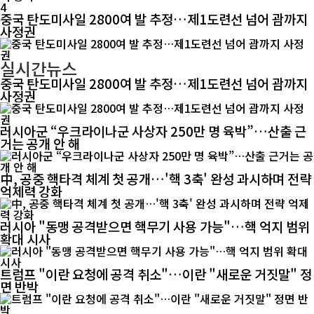
4
중국 탄도미사일 2800여 발 추정…제1도련선 넘어 괌까지
사정권
실시간뉴스
중국 탄도미사일 2800여 발 추정…제1도련선 넘어 괌까지
사정권
러시아군 “우크라이나군 사상자 250만 명 육박”…산출 근
거는 공개 안 해
中, 공중 핵타격 체계 첫 공개…'핵 3축' 완성 과시하며 전략
억제력 강화
러시아 "동맹 공격받으면 핵무기 사용 가능"…핵 억지 범위
확대 시사
트럼프 "이란 요청에 공격 취소"…이란 "새로운 거짓말" 정
면 반박