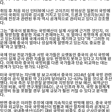
다.
취임 후 처음 외신 인터뷰에 나선 고이즈미 방위상은 일본의 국방예
산이 국회의 심의와 감시를 거치고 있으며, 드론과 인공지능(AI) 등
미래 전장과 관련된 투자 역시 공개적으로 관리되고 있다고 강조했
다.
그는 “중국이 발표하는 국방예산이 실제 사실에 근거한 것인지, 이
를 뒷받침할 충분한 자료가 존재하는지, 또 얼마나 투명하게 공개되
고 있는지에 대해 국제사회가 의문을 제기하고 있다”며 “그러한 의
문에 대해 중국이 얼마나 성실하게 설명하고 있는지도 중요한 문
제”라고 말했다.
국제 안보 전문가들과 서방 국가들은 오랫동안 중국의 공식 국방예
산이 실제 군사 관련 지출을 모두 반영하지 못하고 있다고 지적해 왔
다. 이에 따라 중국의 국방비를 다른 국가들과 단순 비교하는 데는
한계가 있다는 평가도 나온다.
미국 국방부는 지난해 말 보고서에서 중국의 2024년 실제 국방 관련
지출이 공식 발표된 약 2310억 달러보다 32~63% 많을 것으로 추산
했다. 미국 측은 무장경찰 운영비와 지방정부 안보 예산, 퇴역군인
지원 비용, 국방 연구개발(R&D), 군사 인프라 투자, 국방 동원체계
운영비 등을 포함할 경우 실제 규모가 훨씬 커질 수 있다고 분석했
다.
반면 중국은 이러한 주장에 대해 지속적으로 반박해 왔다. 중국 국방
부와 외교부는 자국 국방예산이 법률과 예산 절차에 따라 공개되고
있으며, 국내총생산(GDP) 대비 국방비 비중도 주요 군사강국에 비