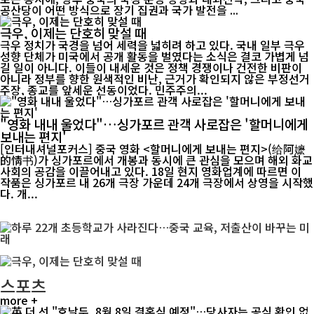
공산당이 어떤 방식으로 장기 집권과 국가 발전을 ...
극우, 이제는 단호히 맞설 때
극우 정치가 국경을 넘어 세력을 넓히려 하고 있다. 국내 일부 극우
성향 단체가 미국에서 공개 활동을 벌였다는 소식은 결코 가볍게 넘
길 일이 아니다. 이들이 내세운 것은 정책 경쟁이나 건전한 비판이
아니라 정부를 향한 원색적인 비난, 근거가 확인되지 않은 부정선거
주장, 종교를 앞세운 선동이었다. 민주주의...
"영화 내내 울었다"…싱가포르 관객 사로잡은 '할머니에게
보내는 편지'
[인터내셔널포커스] 중국 영화 <할머니에게 보내는 편지>(给阿嬷
的情书)가 싱가포르에서 개봉과 동시에 큰 관심을 모으며 해외 화교
사회의 공감을 이끌어내고 있다. 18일 현지 영화업계에 따르면 이
작품은 싱가포르 내 26개 극장 가운데 24개 극장에서 상영을 시작했
다. 개...
스포츠
more +