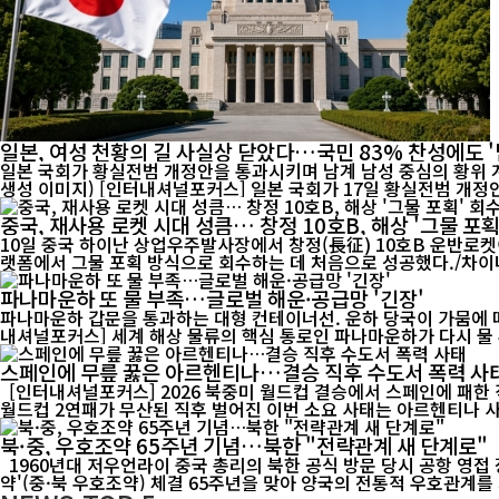
일본, 여성 천황의 길 사실상 닫았다…국민 83% 찬성에도 '
일본 국회가 황실전범 개정안을 통과시키며 남계 남성 중심의 황위 계
생성 이미지) [인터내셔널포커스] 일본 국회가 17일 황실전범 개
중국, 재사용 로켓 시대 성큼… 창정 10호B, 해상 '그물 포획
10일 중국 하이난 상업우주발사장에서 창정(長征) 10호B 운반로켓
파나마운하 또 물 부족…글로벌 해운·공급망 '긴장'
파나마운하 갑문을 통과하는 대형 컨테이너선. 운하 당국이 가뭄에 따른
내셔널포커스] 세계 해상 물류의 핵심 통로인 파나마운하가 다시 물 부
스페인에 무릎 꿇은 아르헨티나…결승 직후 수도서 폭력 사
[인터내셔널포커스] 2026 북중미 월드컵 결승에서 스페인에 패한
북·중, 우호조약 65주년 기념…북한 "전략관계 새 단계로"
1960년대 저우언라이 중국 총리의 북한 공식 방문 당시 공항 영접 장면. 중·북 전통 우호관계의 역사적 순간을 담은 기록 영상. [인터내셔널포커스] 북한이 중국과 체결한 '조중우호협조 및 상호원조조
약'(중·북 우호조약) 체결 65주년을 맞아 양국의 전통적 우호관계를 