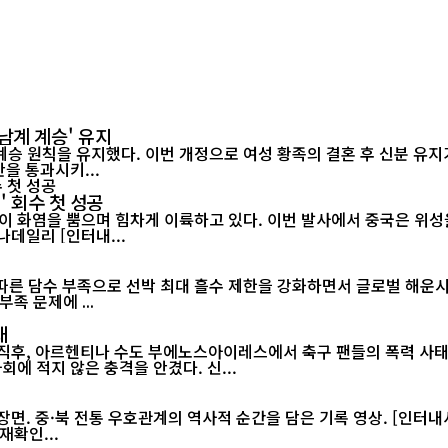
남계 계승' 유지
승 원칙을 유지했다. 이번 개정으로 여성 황족의 결혼 후 신분 유지가
정안을 통과시키...
' 회수 첫 성공
이 화염을 뿜으며 힘차게 이륙하고 있다. 이번 발사에서 중국은 위성을
랫폼에서 그물 포획 방식으로 회수하는 데 처음으로 성공했다./차이나데일리 [인터내...
 담수 부족으로 선박 최대 흘수 제한을 강화하면서 글로벌 해운시장과 공
족 문제에 ...
태
 직후, 아르헨티나 수도 부에노스아이레스에서 축구 팬들의 폭력 사태
월드컵 2연패가 무산된 직후 벌어진 이번 소요 사태는 아르헨티나 사회에 적지 않은 충격을 안겼다. 신...
재확인...