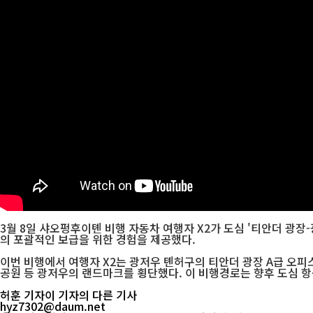
3월 8일 샤오펑후이톈 비행 자동차 여행자 X2가 도심 '티안더 광
의 포괄적인 보급을 위한 경험을 제공했다.
이번 비행에서 여행자 X2는 광저우 톈허구의 티안더 광장 A급 오
공원 등 광저우의 랜드마크를 횡단했다. 이 비행경로는 향후 도심 항
허훈 기자
이 기자의 다른 기사
hyz7302@daum.net