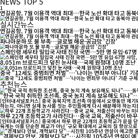
NEWS
TOP 5
1
연길공항, 7월 이용객 역대 최대…한국 노선 확대 타고 동북
실시간뉴스
연길공항, 7월 이용객 역대 최대…한국 노선 확대 타고 동북
파나마운하 또 물 부족…글로벌 해운·공급망 '긴장'
스페인령 세우타 밀입국 사태 진정 국면…5만 명 유입·67명
8,051m 브로드피크 덮친 눈사태…국제 원정대 10명 조난
중국 "12세도 중범죄면 처벌"…'나이는 면죄부 아니다' 기
추천뉴스
"한국 국적 취득한 조선족, 중국 농지 계속 보유해도 되나
[인터내셔널포커스] 중국 동북지역 조선족 마을에서 오랫동안 제기돼
하는지, 아니면 실제 농사를 짓는 주민들에게 다시 배분해야 하는지를
하루 22개 초등학교가 사라진다…중국 교육, 저출산이 바꾸
[인터내셔널포커스] 중국에서 하루 평균 22개의 초등학교가 문을 닫
육계는 이를 단순한 폐교가 아닌 '규모 확대에서 교육의 질 향상으로 
"경제보다 안보, 개혁보다 당"…시진핑 105주년 연설이 예