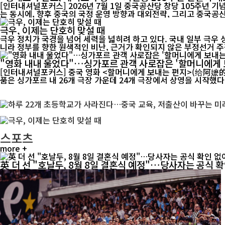
[인터내셔널포커스] 2026년 7월 1일 중국공산당 창당 105주년 
는 동시에, 향후 중국의 국정 운영 방향과 대외전략, 그리고 중국공산
극우, 이제는 단호히 맞설 때
극우 정치가 국경을 넘어 세력을 넓히려 하고 있다. 국내 일부 극우
니라 정부를 향한 원색적인 비난, 근거가 확인되지 않은 부정선거 주장
"영화 내내 울었다"…싱가포르 관객 사로잡은 '할머니에게 
[인터내셔널포커스] 중국 영화 <할머니에게 보내는 편지>(给阿嬷的情书)가 싱가포
품은 싱가포르 내 26개 극장 가운데 24개 극장에서 상영을 시작했다. 
스포츠
more +
英 더 선 "호날두, 8월 8일 결혼식 예정"…당사자는 공식 