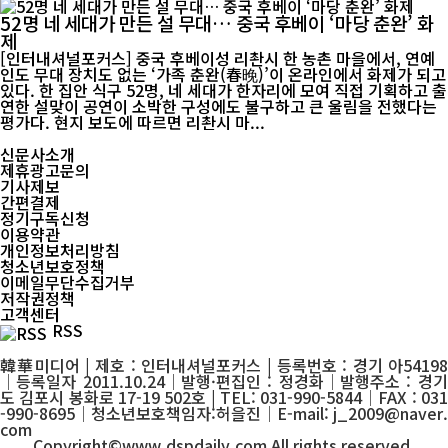
52명 네 세대가 만든 설 무대… 중국 후베이 ‘마당 춘완’ 화
제
[인터내셔널포커스] 중국 후베이성 리촨시 한 농촌 마을에서, 연예
인도 무대 장치도 없는 ‘가족 춘완(春晚)’이 온라인에서 화제가 되고
있다. 한 집안 식구 52명, 네 세대가 한자리에 모여 직접 기획하고 출
연한 설맞이 공연이 소박한 구성에도 불구하고 큰 울림을 전했다는
평가다. 현지 보도에 따르면 리촨시 마...
신문사소개
제휴광고문의
기사제보
간편결제
정기구독신청
이용약관
개인정보처리방침
청소년보호정책
이메일무단수집거부
저작권정책
고객센터
RSS
韓華미디어 | 제호 : 인터내셔널포커스 | 등록번호 : 경기 아54198
│등록일자 2011.10.24│발행·편집인 : 정경화│발행주소 : 경기
도 김포시 봉화로 17-19 502호 | TEL: 031-990-5844│FAX : 031
-990-8695│청소년보호책임자:허을진│E-mail: j_2009@naver.
com
Copyright©www.dspdaily.com All rights reserved.