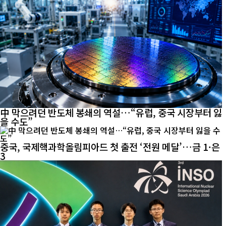
中 막으려던 반도체 봉쇄의 역설…“유럽, 중국 시장부터 잃
을 수도”
중국, 국제핵과학올림피아드 첫 출전 ‘전원 메달’…금 1·은
3