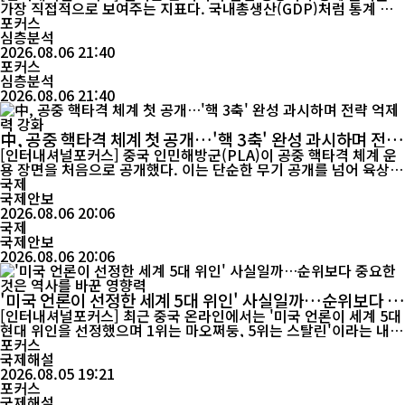
가장 직접적으로 보여주는 지표다. 국내총생산(GDP)처럼 통계 방
식의 영향을 크게 받지 않고 생산과 소비, 산업 활동을 그대로 반영
포커스
하기 때문이다. 중국이 2025년 연간 전력 소비 10조kWh를 처음 돌
심층분석
파한 것은 단순한 기록 경신을 넘어 AI와 전기차를 중심으로 한 산업
2026.08.06 21:40
전환이 본격화되고 있음을 보여주는 상징적 사건으로 평가...
포커스
심층분석
2026.08.06 21:40
中, 공중 핵타격 체계 첫 공개…'핵 3축' 완성 과시하며 전략
억제력 강화
[인터내셔널포커스] 중국 인민해방군(PLA)이 공중 핵타격 체계 운
용 장면을 처음으로 공개했다. 이는 단순한 무기 공개를 넘어 육상·
해상·공중으로 이어지는 '핵 3축(Nuclear Triad)' 능력을 대외적으
국제
로 과시하며 전략적 억제력을 한층 강화하겠다는 메시지를 담은 것
국제안보
으로 해석된다. 특히 미·중 전략 경쟁이 심화되고 인도·태평양 지역
2026.08.06 20:06
의 군사적 긴장이 이어지는 시점에 공개됐다는 점에서 국제...
국제
국제안보
2026.08.06 20:06
'미국 언론이 선정한 세계 5대 위인' 사실일까…순위보다 중
요한 것은 역사를 바꾼 영향력
[인터내셔널포커스] 최근 중국 온라인에서는 '미국 언론이 세계 5대
현대 위인을 선정했으며 1위는 마오쩌둥, 5위는 스탈린'이라는 내용
이 빠르게 확산됐다. 그러나 관련 내용을 확인해 보면 이 같은 순위
포커스
를 공식적으로 발표한 미국 유력 언론의 원문이나 공신력 있는 자료
국제해설
는 현재까지 확인되지 않는다. 일부에서는 《디 애틀랜틱(The Atla
2026.08.05 19:21
ntic)》을 출처로 언급하지만, 공식 기사나 잡지 기록에서 동일한 순
포커스
위를 확인하기는 어...
국제해설