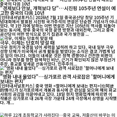
"경제보다 안보, 개혁보다 당"…시진핑 105주년 연설이 예
고한 중국의 다음 10년
[인터내셔널포커스] 2026년 7월 1일 중국공산당 창당 105주년 기
념대회에서 발표된 시진핑 국가주석의 연설은 단순한 기념사가 아니
었다. 약 1만 자에 달하는 이번 연설은 지난 105년의 역사를 되돌아
보는 동시에, 향후 중국의 국정 운영 방향과 대외전략, 그리고 중국
공산당이 어떤 방식으로 장기 집권과 국가 발전을 ...
극우, 이제는 단호히 맞설 때
극우 정치가 국경을 넘어 세력을 넓히려 하고 있다. 국내 일부 극우
성향 단체가 미국에서 공개 활동을 벌였다는 소식은 결코 가볍게 넘
길 일이 아니다. 이들이 내세운 것은 정책 경쟁이나 건전한 비판이
아니라 정부를 향한 원색적인 비난, 근거가 확인되지 않은 부정선거
주장, 종교를 앞세운 선동이었다. 민주주의...
"영화 내내 울었다"…싱가포르 관객 사로잡은 '할머니에게
보내는 편지'
[인터내셔널포커스] 중국 영화 <할머니에게 보내는 편지>(给阿嬷
的情书)가 싱가포르에서 개봉과 동시에 큰 관심을 모으며 해외 화교
사회의 공감을 이끌어내고 있다. 18일 현지 영화업계에 따르면 이
작품은 싱가포르 내 26개 극장 가운데 24개 극장에서 상영을 시작했
다. 개...