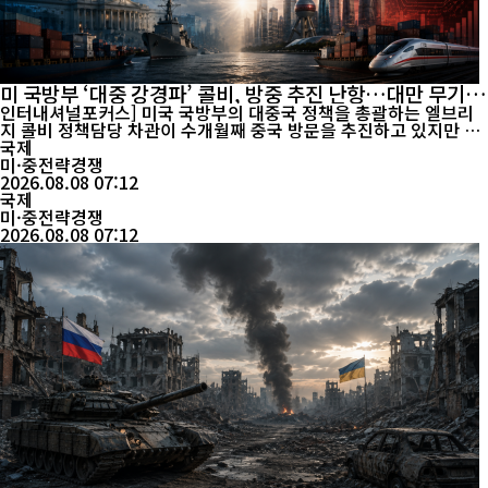
미 국방부 ‘대중 강경파’ 콜비, 방중 추진 난항…대만 무기판
매가 변수
인터내셔널포커스] 미국 국방부의 대중국 정책을 총괄하는 엘브리
지 콜비 정책담당 차관이 수개월째 중국 방문을 추진하고 있지만 중
국 측의 초청을 받지 못하고 있는 것으로 전해졌다. 대만에 대한 미
국제
국의 무기판매와 미중 전략경쟁이 양국 군사 교류에도 영향을 미치
미·중전략경쟁
고 있다는 분석이 나온다. 미 정치전문매체 폴리티코는 6일(현지시
2026.08.08 07:12
간) 복수의 소식통을 인용해 콜비 차관이 중국 방문을 적극 추진해 ...
국제
미·중전략경쟁
2026.08.08 07:12