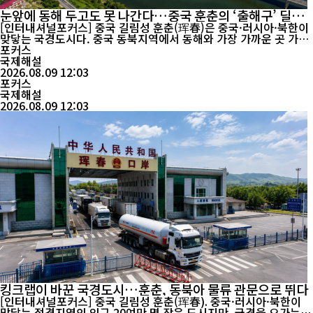
눈앞에 동해 두고도 못 나간다…중국 훈춘의 ‘출해구’ 딜레
마
[인터내셔널포커스] 중국 길림성 훈춘(珲春)은 중국·러시아·북한이
맞닿는 국경도시다. 중국 동북지역에서 동해와 가장 가까운 곳 가운
데 하나지만 중국 영토는 바다에 직접 닿지 않는다. 지도에서는 불과
포커스
수십㎞ 거리지만, 그 사이에는 160여 년의 국경 역사와 중·러·북 3
국제해설
국의 이해관계가 얽혀 있다. 그 출발점은 1860년 청나라와 러시아제
2026.08.09 12:03
국이 체결한 베이징조약이다. 이 조약으로 우수리강 동쪽의 광대한
포커스
지역이 러...
국제해설
2026.08.09 12:03
킹크랩이 바꾼 국경도시…훈춘, 동북아 물류 관문으로 뛰다
[인터내셔널포커스] 중국 길림성 훈춘(珲春). 중국·러시아·북한이
맞닿는 접경지역의 인구 20여만 명 작은 도시지만, 국경을 오가는