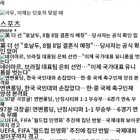
스포츠
more +
英 더 선 "호날두, 8월 8일 결혼식 예정"…당사자는 공식 확
인 없어
네이마르, 브라질 대표팀 은퇴 선언…"이제 국가대표 유니
폼을 벗는다"
연변룽딩, 한국 국민대와 손잡았다…한·중 국제 축구인재
양성 본격화
97분 극장골! 연변룽딩, 난징시티와 1-1 무승부…6경기 연
속 무패
UEFA, FIFA '월드컵 민영화' 추진에 집단 반발…국제대회
보이콧까지 경고