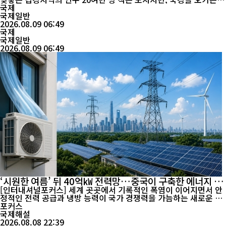
물류의 규모는 도시의 크기를 뛰어넘는다. 러시아산 수산물을 실은
국제
차량이 들어오는가 하면 중국산 자동차와 전자제품, 생활용품은 반
국제일반
대 방향으로 국경을 넘는다. 한때 ‘변방’으로 불리던 도시가 동북아
2026.08.09 06:49
국제
물류의 길목으로 빠르게 변하고 있다. 훈춘의 변화를...
국제일반
2026.08.09 06:49
‘시원한 여름’ 뒤 40억㎾ 전력망…중국이 구축한 에너지 인
프라
[인터내셔널포커스] 세계 곳곳에서 기록적인 폭염이 이어지면서 안
정적인 전력 공급과 냉방 능력이 국가 경쟁력을 가늠하는 새로운 요
소로 떠오르고 있다. 냉방 수요가 급증할 때마다 전력 가격 상승과
포커스
공급 불안이 반복되는 국가가 있는 반면, 중국에서는 대규모 발전·
국제해설
송전망과 제조업 기반이 폭염 대응을 뒷받침하고 있다는 평가가 나
2026.08.08 22:39