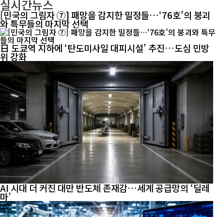
실시간뉴스
[민국의 그림자 ⑦] 패망을 감지한 밀정들…‘76호’의 붕괴
와 특무들의 마지막 선택
日 도쿄역 지하에 ‘탄도미사일 대피시설’ 추진…도심 민방
위 강화
AI 시대 더 커진 대만 반도체 존재감…세계 공급망의 ‘딜레
마’