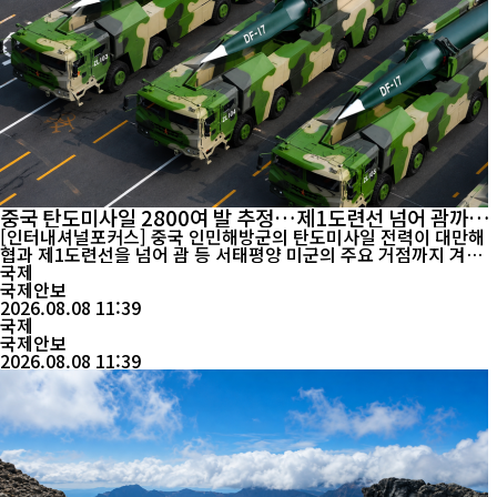
중국 탄도미사일 2800여 발 추정…제1도련선 넘어 괌까지
사정권
[인터내셔널포커스] 중국 인민해방군의 탄도미사일 전력이 대만해
협과 제1도련선을 넘어 괌 등 서태평양 미군의 주요 거점까지 겨냥
하는 다층적 타격체계로 확대되고 있다는 미국 군사전문매체의 분석
국제
이 나왔다. 단순한 미사일 보유량 증가보다 사거리 확대와 극초음속
국제안보
무기, 정밀타격 능력의 결합이 서태평양 군사 균형의 주요 변수로 떠
2026.08.08 11:39
국제
오르고 있다는 평가다. 미국 군사전문매체 ‘더...
국제안보
2026.08.08 11:39