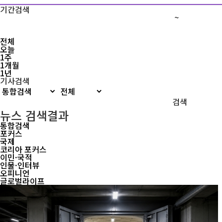
기간검색
~
전체
오늘
1주
1개월
1년
기사검색
검색
뉴스 검색결과
통합검색
포커스
국제
코리아 포커스
이민·국적
인물·인터뷰
오피니언
글로벌라이프