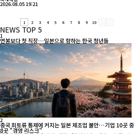
2026.08.05 19:21
1
2
3
4
5
6
7
8
9
10
NEWS
TOP 5
1
연봉보다 첫 직장…일본으로 향하는 한국 청년들
2
중국 희토류 통제에 커지는 일본 제조업 불안…기업 10곳 중
8곳 "경영 리스크"