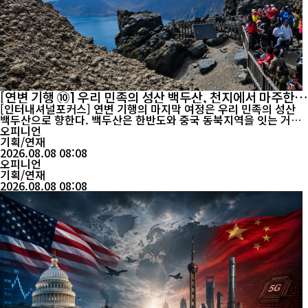
[연변 기행 ⑩] 우리 민족의 성산 백두산, 천지에서 마주한
역사의 숨결
[인터내셔널포커스] 연변 기행의 마지막 여정은 우리 민족의 성산
백두산으로 향한다. 백두산은 한반도와 중국 동북지역을 잇는 거대
한 산줄기의 중심이자, 오랜 세월 우리 민족의 역사와 문화, 정신세
오피니언
계 속에 깊이 자리해온 상징적 공간이다. 애국가의 첫 구절에 등장할
기획/연재
만큼 백두산은 한국인에게 단순한 산을 넘어 민족의 뿌리와 기상을
2026.08.08 08:08
오피니언
떠올리게 하는 특별한 의미를 지닌다. 연길을...
기획/연재
2026.08.08 08:08