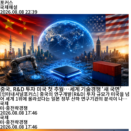
온다. 차이나데일리에 따르면 중국의 발전 설비용량은 2026년 5월
포커스
40억1천만㎾에 ...
국제해설
2026.08.08 22:39
중국, R&D 투자 미국 첫 추월…세계 기술경쟁 ‘새 국면’
[인터내셔널포커스] 중국의 연구개발(R&D) 투자 규모가 미국을 넘
어 세계 1위에 올라섰다는 일본 정부 산하 연구기관의 분석이 나왔
다. 논문 발표 건수와 피인용 상위 논문에서 이미 두각을 나타낸 중
국제
국이 연구개발 투자에서도 미국을 앞서면서 세계 과학기술 경쟁의
미·중전략경쟁
무게중심이 빠르게 변화하고 있다는 분석이 나온다. 일본 니혼게이
2026.08.08 17:46
자이신문이 8일 보도한 일본 문부과학성 과학기술·학술정책연구소
국제
(NISTEP)의 ‘20...
미·중전략경쟁
2026.08.08 17:46