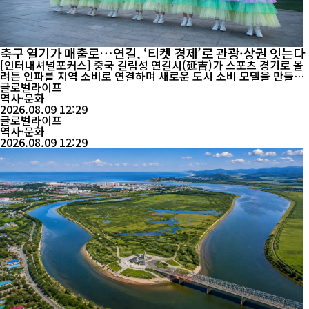
축구 열기가 매출로…연길, ‘티켓 경제’로 관광·상권 잇는다
[인터내셔널포커스] 중국 길림성 연길시(延吉)가 스포츠 경기로 몰
려든 인파를 지역 소비로 연결하며 새로운 도시 소비 모델을 만들어
가고 있다. 축구장에서 시작된 열기가 음식점과 쇼핑몰, 호텔, 관광
글로벌라이프
시장까지 확산하면서 스포츠와 상업·문화·관광을 결합한 ‘상문여체
역사·문화
(商文旅体)’ 융합 효과가 나타나고 있다. 올여름 연길 소비시장을 움
2026.08.09 12:29
직인 중심에는 축구가 있다. 동북지역 축구...
글로벌라이프
역사·문화
2026.08.09 12:29