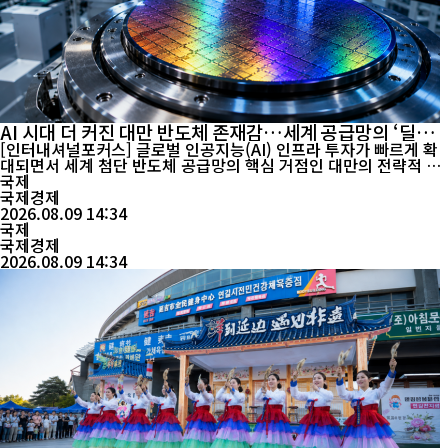
AI 시대 더 커진 대만 반도체 존재감…세계 공급망의 ‘딜레
마’
[인터내셔널포커스] 글로벌 인공지능(AI) 인프라 투자가 빠르게 확
대되면서 세계 첨단 반도체 공급망의 핵심 거점인 대만의 전략적 가
치가 다시 부각되고 있다. AI 데이터센터와 고성능 컴퓨팅 수요가 늘
국제
어날수록 첨단 공정 반도체에 대한 의존도 역시 높아지기 때문이다.
국제경제
스탠다드차타드 글로벌 최고투자책임자(CIO) 오피스 측 분석에 따
2026.08.09 14:34
르면 세계 7나노미터(㎚) 이하 첨단 반도체의 ...
국제
국제경제
2026.08.09 14:34