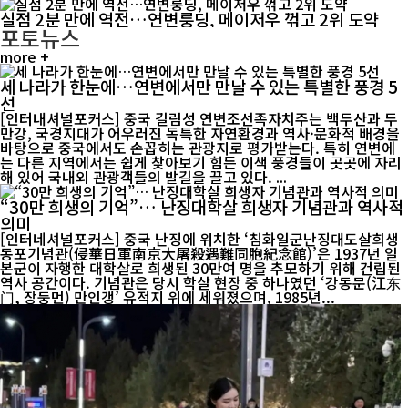
실점 2분 만에 역전…연변룽딩, 메이저우 꺾고 2위 도약
포토뉴스
more +
세 나라가 한눈에…연변에서만 만날 수 있는 특별한 풍경 5
선
[인터내셔널포커스] 중국 길림성 연변조선족자치주는 백두산과 두
만강, 국경지대가 어우러진 독특한 자연환경과 역사·문화적 배경을
바탕으로 중국에서도 손꼽히는 관광지로 평가받는다. 특히 연변에
는 다른 지역에서는 쉽게 찾아보기 힘든 이색 풍경들이 곳곳에 자리
해 있어 국내외 관광객들의 발길을 끌고 있다. ...
“30만 희생의 기억”… 난징대학살 희생자 기념관과 역사적
의미
[인터네셔널포커스] 중국 난징에 위치한 ‘침화일군난징대도살희생
동포기념관(侵華日軍南京大屠殺遇難同胞紀念館)’은 1937년 일
본군이 자행한 대학살로 희생된 30만여 명을 추모하기 위해 건립된
역사 공간이다. 기념관은 당시 학살 현장 중 하나였던 ‘강동문(江东
门, 장둥먼) 만인갱’ 유적지 위에 세워졌으며, 1985년...