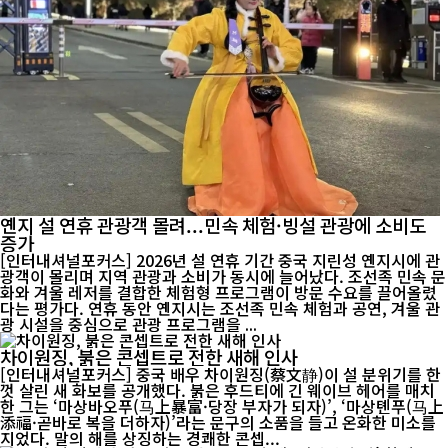
옌지 설 연휴 관광객 몰려...민속 체험·빙설 관광에 소비도
증가
[인터내셔널포커스] 2026년 설 연휴 기간 중국 지린성 옌지시에 관
광객이 몰리며 지역 관광과 소비가 동시에 늘어났다. 조선족 민속 문
화와 겨울 레저를 결합한 체험형 프로그램이 방문 수요를 끌어올렸
다는 평가다. 연휴 동안 옌지시는 조선족 민속 체험과 공연, 겨울 관
광 시설을 중심으로 관광 프로그램을 ...
차이원징, 붉은 콘셉트로 전한 새해 인사
[인터내셔널포커스] 중국 배우 차이원징(蔡文静)이 설 분위기를 한
껏 살린 새 화보를 공개했다. 붉은 후드티에 긴 웨이브 헤어를 매치
한 그는 ‘마상바오푸(马上暴富·당장 부자가 되자)’, ‘마상톈푸(马上
添福·곧바로 복을 더하자)’라는 문구의 소품을 들고 온화한 미소를
지었다. 말의 해를 상징하는 경쾌한 콘셉...