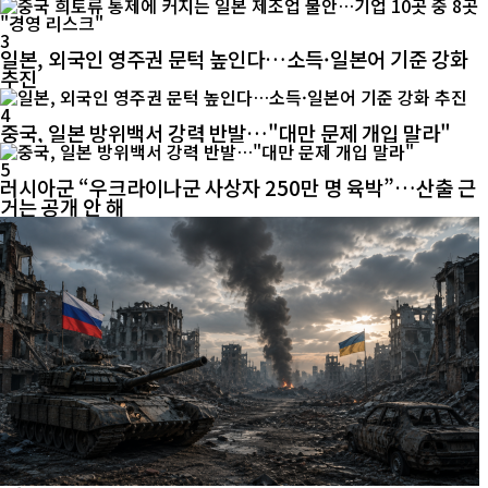
3
일본, 외국인 영주권 문턱 높인다…소득·일본어 기준 강화
추진
4
중국, 일본 방위백서 강력 반발…"대만 문제 개입 말라"
5
러시아군 “우크라이나군 사상자 250만 명 육박”…산출 근
거는 공개 안 해