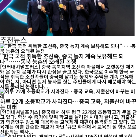
추천뉴스
"한국 국적 취득한 조선족, 중국 농지 계속 보유해도 되
나"……동북 농촌의 오래된 논쟁
[인터내셔널포커스] 중국 동북지역 조선족 마을에서 오랫동안 제기
돼 온 농지 문제가 다시 관심을 끌고 있다. 한국으로 이주해 한국 국
적을 취득한 조선족들이 중국에 남겨둔 농지와 주택을 계속 보유해
야 하는지, 아니면 실제 농사를 짓는 주민들에게 다시 배분해야 하는
지를 둘러싼 논쟁이다....
하루 22개 초등학교가 사라진다…중국 교육, 저출산이 바꾸
는 미래
[인터내셔널포커스] 중국에서 하루 평균 22개의 초등학교가 문을 닫
고 있다. 학생 수 증가에 맞춰 학교를 늘리던 시대가 끝나고, 저출산
과 학령인구 감소에 대응하는 교육체계 재편이 본격화되고 있다. 교
육계는 이를 단순한 폐교가 아닌 '규모 확대에서 교육의 질 향상으로
전환되는 역사...