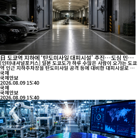
日 도쿄역 지하에 ‘탄도미사일 대피시설’ 추진…도심 민방
위 강화
[인터내셔널포커스] 일본 도쿄도가 하루 수많은 사람이 오가는 도쿄
역 인근 지하주차장을 탄도미사일 공격 등에 대비한 대피시설로 개
조한다. 단시간 몸을 피하는 기존 긴급대피시설보다 방호 능력을 높
국제
이고 비상물자를 갖춰 일정 시간 체류할 수 있는 공간으로 조성한다
국제안보
는 계획이다. 닛케이아시아 등에 따르면 고이케 유리코 도쿄도지사
2026.08.09 15:40
는 지난 7일 기자회견에서 도쿄역 인근 야에스 ...
국제
국제안보
2026.08.09 15:40