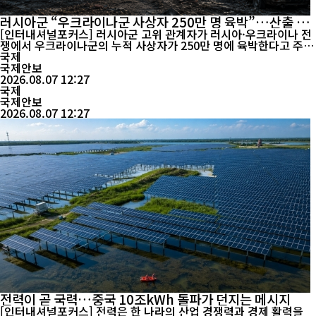
러시아군 “우크라이나군 사상자 250만 명 육박”…산출 근
거는 공개 안 해
[인터내셔널포커스] 러시아군 고위 관계자가 러시아·우크라이나 전
쟁에서 우크라이나군의 누적 사상자가 250만 명에 육박한다고 주장
했다. 그러나 구체적인 산출 방식이나 이를 뒷받침하는 자료는 공개
국제
하지 않았으며, 우크라이나 정부나 독립적인 국제기관을 통해 확인
국제안보
된 수치도 아니다. 러시아 타스통신에 따르면 아프티 알라우디노프
2026.08.07 12:27
러시아군 총군사정치국 부국장이자 ‘아흐마트’ ...
국제
국제안보
2026.08.07 12:27
전력이 곧 국력…중국 10조kWh 돌파가 던지는 메시지
[인터내셔널포커스] 전력은 한 나라의 산업 경쟁력과 경제 활력을