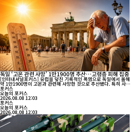
독일 ‘고온 관련 사망’ 1만1900명 추산…고령층 피해 집중
[인터내셔널포커스] 유럽을 덮친 기록적인 폭염으로 독일에서 올해
약 1만1900명이 고온과 관련해 사망한 것으로 추산됐다. 특히 사망
자의 상당수가 75세 이상 고령층에 집중되면서 폭염이 단순한 기상
포커스
이변을 넘어 고령사회가 대비해야 할 주요 사회적 재난으로 부상하
오늘의 포커스
고 있다. 독일 로베르트코흐연구소(RKI)가 6일 발표한 보고서에 따
2026.08.08 12:03
르면 올해 들어 7월 26일까지 독일의 고온 관련 ...
포커스
오늘의 포커스
2026.08.08 12:03