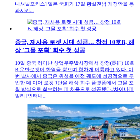
내셔널포커스] 일본 국회가 17일 황실전범 개정안을 통
과시키...
중국, 재사용 로켓 시대 성큼… 창정 10호B, 해
상 '그물 포획' 회수 첫 성공
10일 중국 하이난 상업우주발사장에서 창정(長征) 10호
B 운반로켓이 화염을 뿜으며 힘차게 이륙하고 있다. 이
번 발사에서 중국은 위성을 예정 궤도에 성공적으로 투
입한 데 이어 로켓 1단을 해상 회수 플랫폼에서 그물 포
획 방식으로 회수하는 데 처음으로 성공했다./차이나데
일리 [인터내...