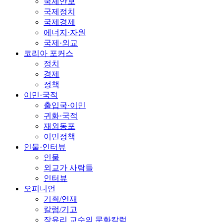
국제안보
국제정치
국제경제
에너지·자원
국제·외교
코리아 포커스
정치
경제
정책
이민·국적
출입국·이민
귀화·국적
재외동포
이민정책
인물·인터뷰
인물
외교가 사람들
인터뷰
오피니언
기획/연재
칼럼/기고
장유리 교수의 문화칼럼