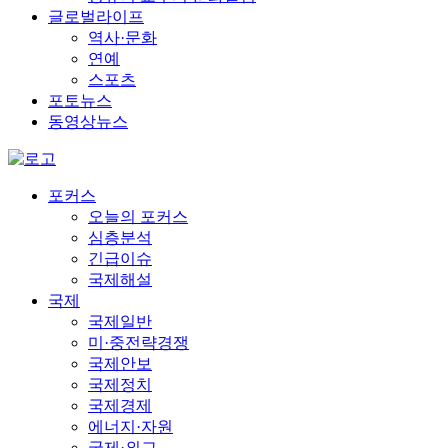
글로벌라이프
역사·문화
연예
스포츠
포토뉴스
동영상뉴스
포커스
오늘의 포커스
심층분석
긴급이슈
국제해설
국제
국제일반
미·중전략경쟁
국제안보
국제정치
국제경제
에너지·자원
국제·외교