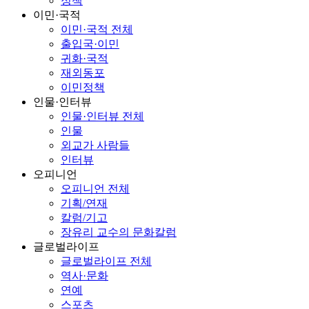
정책
이민·국적
이민·국적 전체
출입국·이민
귀화·국적
재외동포
이민정책
인물·인터뷰
인물·인터뷰 전체
인물
외교가 사람들
인터뷰
오피니언
오피니언 전체
기획/연재
칼럼/기고
장유리 교수의 문화칼럼
글로벌라이프
글로벌라이프 전체
역사·문화
연예
스포츠