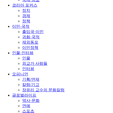
코리아 포커스
정치
경제
정책
이민·국적
출입국·이민
귀화·국적
재외동포
이민정책
인물·인터뷰
인물
외교가 사람들
인터뷰
오피니언
기획/연재
칼럼/기고
장유리 교수의 문화칼럼
글로벌라이프
역사·문화
연예
스포츠