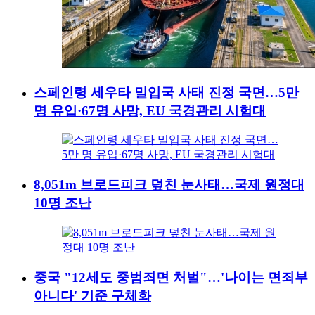
스페인령 세우타 밀입국 사태 진정 국면…5만
명 유입·67명 사망, EU 국경관리 시험대
8,051m 브로드피크 덮친 눈사태…국제 원정대
10명 조난
중국 "12세도 중범죄면 처벌"…'나이는 면죄부
아니다' 기준 구체화