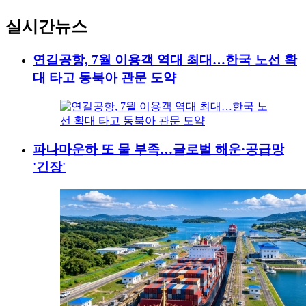
실시간뉴스
연길공항, 7월 이용객 역대 최대…한국 노선 확
대 타고 동북아 관문 도약
파나마운하 또 물 부족…글로벌 해운·공급망
'긴장'