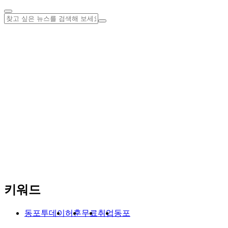
키워드
동포투데이
허훈
무료
취업
동포