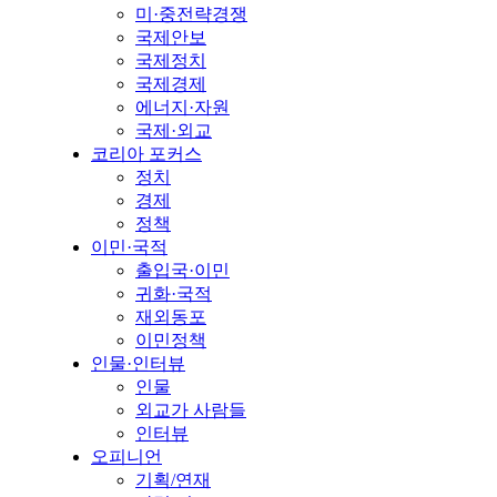
미·중전략경쟁
국제안보
국제정치
국제경제
에너지·자원
국제·외교
코리아 포커스
정치
경제
정책
이민·국적
출입국·이민
귀화·국적
재외동포
이민정책
인물·인터뷰
인물
외교가 사람들
인터뷰
오피니언
기획/연재