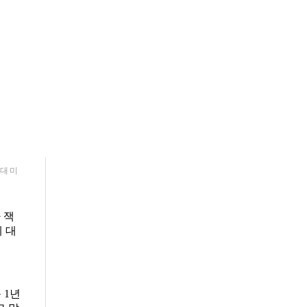
시대 미
 잭
에 대
 1년