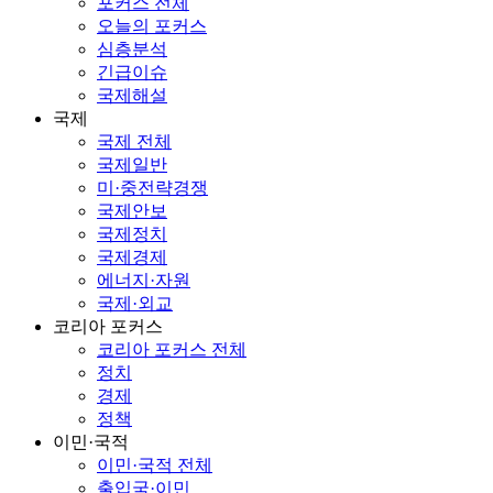
포커스 전체
오늘의 포커스
심층분석
긴급이슈
국제해설
국제
국제 전체
국제일반
미·중전략경쟁
국제안보
국제정치
국제경제
에너지·자원
국제·외교
코리아 포커스
코리아 포커스 전체
정치
경제
정책
이민·국적
이민·국적 전체
출입국·이민