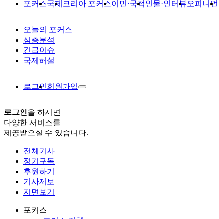
포커스
국제
코리아 포커스
이민·국적
인물·인터뷰
오피니언
오늘의 포커스
심층분석
긴급이슈
국제해설
로그인
회원가입
로그인
을 하시면
다양한 서비스를
제공받으실 수 있습니다.
전체기사
정기구독
후원하기
기사제보
지면보기
포커스