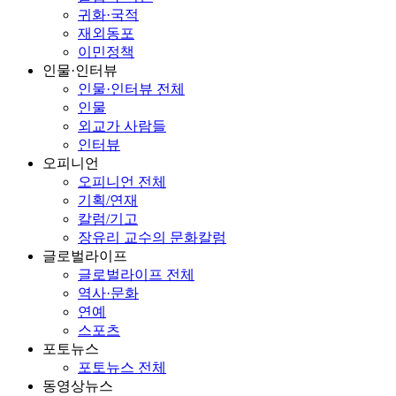
귀화·국적
재외동포
이민정책
인물·인터뷰
인물·인터뷰 전체
인물
외교가 사람들
인터뷰
오피니언
오피니언 전체
기획/연재
칼럼/기고
장유리 교수의 문화칼럼
글로벌라이프
글로벌라이프 전체
역사·문화
연예
스포츠
포토뉴스
포토뉴스 전체
동영상뉴스