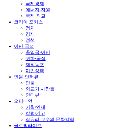
국제경제
에너지·자원
국제·외교
코리아 포커스
정치
경제
정책
이민·국적
출입국·이민
귀화·국적
재외동포
이민정책
인물·인터뷰
인물
외교가 사람들
인터뷰
오피니언
기획/연재
칼럼/기고
장유리 교수의 문화칼럼
글로벌라이프