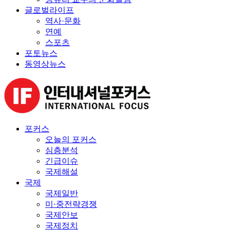
글로벌라이프
역사·문화
연예
스포츠
포토뉴스
동영상뉴스
포커스
오늘의 포커스
심층분석
긴급이슈
국제해설
국제
국제일반
미·중전략경쟁
국제안보
국제정치