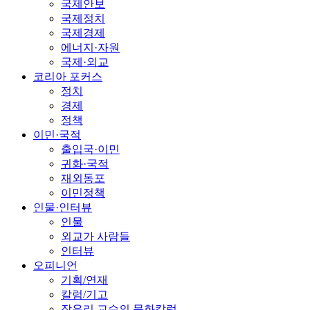
국제안보
국제정치
국제경제
에너지·자원
국제·외교
코리아 포커스
정치
경제
정책
이민·국적
출입국·이민
귀화·국적
재외동포
이민정책
인물·인터뷰
인물
외교가 사람들
인터뷰
오피니언
기획/연재
칼럼/기고
장유리 교수의 문화칼럼