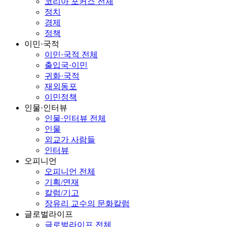
코리아 포커스 전체
정치
경제
정책
이민·국적
이민·국적 전체
출입국·이민
귀화·국적
재외동포
이민정책
인물·인터뷰
인물·인터뷰 전체
인물
외교가 사람들
인터뷰
오피니언
오피니언 전체
기획/연재
칼럼/기고
장유리 교수의 문화칼럼
글로벌라이프
글로벌라이프 전체