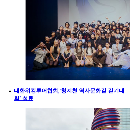
대한워킹투어협회,'청계천 역사문화길 걷기대
회' 성료