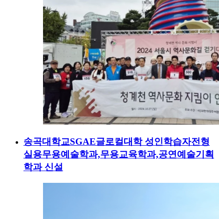
송곡대학교SGAE글로컬대학 성인학습자전형
실용무용예술학과,무용교육학과,공연예술기획
학과 신설