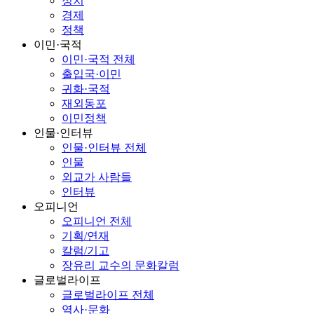
정치
경제
정책
이민·국적
이민·국적 전체
출입국·이민
귀화·국적
재외동포
이민정책
인물·인터뷰
인물·인터뷰 전체
인물
외교가 사람들
인터뷰
오피니언
오피니언 전체
기획/연재
칼럼/기고
장유리 교수의 문화칼럼
글로벌라이프
글로벌라이프 전체
역사·문화