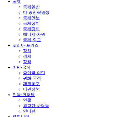
국제
국제일반
미·중전략경쟁
국제안보
국제정치
국제경제
에너지·자원
국제·외교
코리아 포커스
정치
경제
정책
이민·국적
출입국·이민
귀화·국적
재외동포
이민정책
인물·인터뷰
인물
외교가 사람들
인터뷰
오피니언