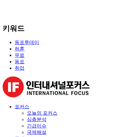
키워드
동포투데이
허훈
무료
동포
취업
포커스
오늘의 포커스
심층분석
긴급이슈
국제해설