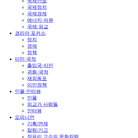
국제안보
국제정치
국제경제
에너지·자원
국제·외교
코리아 포커스
정치
경제
정책
이민·국적
출입국·이민
귀화·국적
재외동포
이민정책
인물·인터뷰
인물
외교가 사람들
인터뷰
오피니언
기획/연재
칼럼/기고
장유리 교수의 문화칼럼