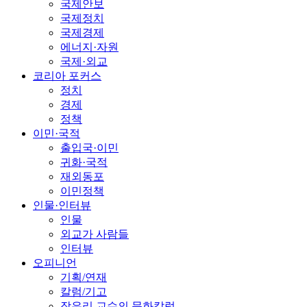
국제안보
국제정치
국제경제
에너지·자원
국제·외교
코리아 포커스
정치
경제
정책
이민·국적
출입국·이민
귀화·국적
재외동포
이민정책
인물·인터뷰
인물
외교가 사람들
인터뷰
오피니언
기획/연재
칼럼/기고
장유리 교수의 문화칼럼