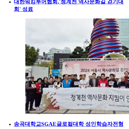
대한워킹투어협회,'청계천 역사문화길 걷기대
회' 성료
송곡대학교SGAE글로컬대학 성인학습자전형