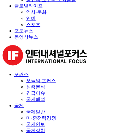
글로벌라이프
역사·문화
연예
스포츠
포토뉴스
동영상뉴스
포커스
오늘의 포커스
심층분석
긴급이슈
국제해설
국제
국제일반
미·중전략경쟁
국제안보
국제정치