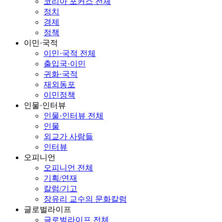
코리아 포커스 전체
정치
경제
정책
이민·국적
이민·국적 전체
출입국·이민
귀화·국적
재외동포
이민정책
인물·인터뷰
인물·인터뷰 전체
인물
외교가 사람들
인터뷰
오피니언
오피니언 전체
기획/연재
칼럼/기고
장유리 교수의 문화칼럼
글로벌라이프
글로벌라이프 전체