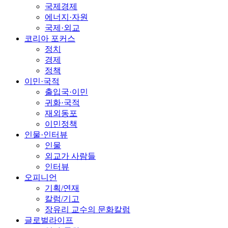
국제경제
에너지·자원
국제·외교
코리아 포커스
정치
경제
정책
이민·국적
출입국·이민
귀화·국적
재외동포
이민정책
인물·인터뷰
인물
외교가 사람들
인터뷰
오피니언
기획/연재
칼럼/기고
장유리 교수의 문화칼럼
글로벌라이프