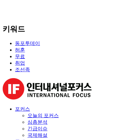
키워드
동포투데이
허훈
무료
취업
조선족
포커스
오늘의 포커스
심층분석
긴급이슈
국제해설