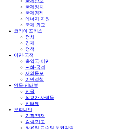
국제안보
국제정치
국제경제
에너지·자원
국제·외교
코리아 포커스
정치
경제
정책
이민·국적
출입국·이민
귀화·국적
재외동포
이민정책
인물·인터뷰
인물
외교가 사람들
인터뷰
오피니언
기획/연재
칼럼/기고
장유리 교수의 문화칼럼