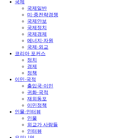
국제
국제일반
미·중전략경쟁
국제안보
국제정치
국제경제
에너지·자원
국제·외교
코리아 포커스
정치
경제
정책
이민·국적
출입국·이민
귀화·국적
재외동포
이민정책
인물·인터뷰
인물
외교가 사람들
인터뷰
오피니언