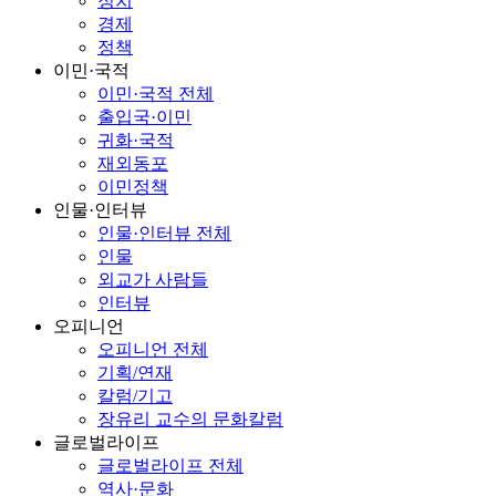
정치
경제
정책
이민·국적
이민·국적 전체
출입국·이민
귀화·국적
재외동포
이민정책
인물·인터뷰
인물·인터뷰 전체
인물
외교가 사람들
인터뷰
오피니언
오피니언 전체
기획/연재
칼럼/기고
장유리 교수의 문화칼럼
글로벌라이프
글로벌라이프 전체
역사·문화