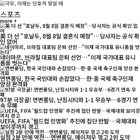
스포츠
more +
英 더 선 "호날두, 8월 8일 결혼식 예정"…당사자는 공식 확
인 없어
네이마르, 브라질 대표팀 은퇴 선언…"이제 국가대표 유니
폼을 벗는다"
연변룽딩, 한국 국민대와 손잡았다…한·중 국제 축구인재
양성 본격화
97분 극장골! 연변룽딩, 난징시티와 1-1 무승부…6경기 연
속 무패
UEFA, FIFA '월드컵 민영화' 추진에 집단 반발…국제대회
보이콧까지 경고
실점 2분 만에 역전…연변룽딩, 메이저우 꺾고 2위 도약