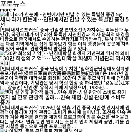
포토뉴스
more +
세 나라가 한눈에…연변에서만 만날 수 있는 특별한 풍경 5
선
[인터내셔널포커스] 중국 길림성 연변조선족자치주는 백두산과 두
만강, 국경지대가 어우러진 독특한 자연환경과 역사·문화적 배경을
바탕으로 중국에서도 손꼽히는 관광지로 평가받는다. 특히 연변에
는 다른 지역에서는 쉽게 찾아보기 힘든 이색 풍경들이 곳곳에 자리
해 있어 국내외 관광객들의 발길을 끌고 있다. ...
“30만 희생의 기억”… 난징대학살 희생자 기념관과 역사적
의미
[인터네셔널포커스] 중국 난징에 위치한 ‘침화일군난징대도살희생
동포기념관(侵華日軍南京大屠殺遇難同胞紀念館)’은 1937년 일
본군이 자행한 대학살로 희생된 30만여 명을 추모하기 위해 건립된
역사 공간이다. 기념관은 당시 학살 현장 중 하나였던 ‘강동문(江东
门, 장둥먼) 만인갱’ 유적지 위에 세워졌으며, 1985년...
옌지 설 연휴 관광객 몰려...민속 체험·빙설 관광에 소비도
증가
[인터내셔널포커스] 2026년 설 연휴 기간 중국 지린성 옌지시에 관
광객이 몰리며 지역 관광과 소비가 동시에 늘어났다. 조선족 민속 문
화와 겨울 레저를 결합한 체험형 프로그램이 방문 수요를 끌어올렸
다는 평가다. 연휴 동안 옌지시는 조선족 민속 체험과 공연, 겨울 관
광 시설을 중심으로 관광 프로그램을 ...