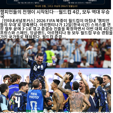
챔피언들의 전쟁이 시작된다…월드컵 4강, 모두 역대 우승
국
[인터내셔널포커스] 2026 FIFA 북중미 월드컵이 마침내 '챔피언
들의 무대'로 압축됐다. 아르헨티나가 12일(한국시간) 스위스를 연
장 혈투 끝에 3-1로 꺾고 준결승 진출을 확정하면서 이번 대회 4강은
프랑스와 스페인, 잉글랜드, 아르헨티나 등 모두 월드컵 우승 경험을
가진 국가들로 채워졌다. 월드컵 준결...