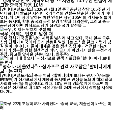
"경제보다 안보, 개혁보다 당"…시진핑 105주년 연설이 예
고한 중국의 다음 10년
[인터내셔널포커스] 2026년 7월 1일 중국공산당 창당 105주년 기
념대회에서 발표된 시진핑 국가주석의 연설은 단순한 기념사가 아니
었다. 약 1만 자에 달하는 이번 연설은 지난 105년의 역사를 되돌아
보는 동시에, 향후 중국의 국정 운영 방향과 대외전략, 그리고 중국
공산당이 어떤 방식으로 장기 집권과 국가 발전을 ...
극우, 이제는 단호히 맞설 때
극우 정치가 국경을 넘어 세력을 넓히려 하고 있다. 국내 일부 극우
성향 단체가 미국에서 공개 활동을 벌였다는 소식은 결코 가볍게 넘
길 일이 아니다. 이들이 내세운 것은 정책 경쟁이나 건전한 비판이
아니라 정부를 향한 원색적인 비난, 근거가 확인되지 않은 부정선거
주장, 종교를 앞세운 선동이었다. 민주주의...
"영화 내내 울었다"…싱가포르 관객 사로잡은 '할머니에게
보내는 편지'
[인터내셔널포커스] 중국 영화 <할머니에게 보내는 편지>(给阿嬷
的情书)가 싱가포르에서 개봉과 동시에 큰 관심을 모으며 해외 화교
사회의 공감을 이끌어내고 있다. 18일 현지 영화업계에 따르면 이
작품은 싱가포르 내 26개 극장 가운데 24개 극장에서 상영을 시작했
다. 개...