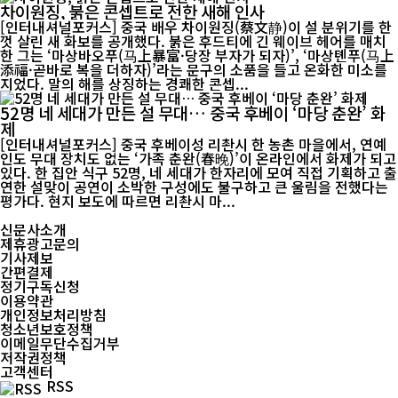
차이원징, 붉은 콘셉트로 전한 새해 인사
[인터내셔널포커스] 중국 배우 차이원징(蔡文静)이 설 분위기를 한
껏 살린 새 화보를 공개했다. 붉은 후드티에 긴 웨이브 헤어를 매치
한 그는 ‘마상바오푸(马上暴富·당장 부자가 되자)’, ‘마상톈푸(马上
添福·곧바로 복을 더하자)’라는 문구의 소품을 들고 온화한 미소를
지었다. 말의 해를 상징하는 경쾌한 콘셉...
52명 네 세대가 만든 설 무대… 중국 후베이 ‘마당 춘완’ 화
제
[인터내셔널포커스] 중국 후베이성 리촨시 한 농촌 마을에서, 연예
인도 무대 장치도 없는 ‘가족 춘완(春晚)’이 온라인에서 화제가 되고
있다. 한 집안 식구 52명, 네 세대가 한자리에 모여 직접 기획하고 출
연한 설맞이 공연이 소박한 구성에도 불구하고 큰 울림을 전했다는
평가다. 현지 보도에 따르면 리촨시 마...
신문사소개
제휴광고문의
기사제보
간편결제
정기구독신청
이용약관
개인정보처리방침
청소년보호정책
이메일무단수집거부
저작권정책
고객센터
RSS