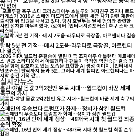
英 더 선 "호날두, 8월 8일 결혼식 예정"…당사자는 공식 확
인 없어
포르투갈 축구 스타 크리스티아누 호날두와 여자친구 조지나 로드
리게스가 2019년 스페인 마드리드에서 열린 세금 사기 관련 재판에
출석한 뒤 법원을 나서고 있다. 당시 호날두는 탈세 혐의와 관련한
사법 절차를 마무리했다. /로이터 [인터내셔널포커스] 축구 스타 크
리스티...
탈락 5분 전 기적…메시 2도움·라우타로 극장골, 아르헨티
나 결승행
2026 FIFA 월드컵 준결승이 열린 미국 조지아주 애틀랜타 메르세데
스-벤츠 스타디움에서 아르헨티나 팬들이 극적인 역전승과 결승 진
출을 함께 환호하고 있는 모습을 표현한 AI 생성 이미지. [인터내셔
널포커스] 탈락까지 불과 5분. 그러나 세계 챔피언 아르헨티나는 마
지막 순간 기적 같...
실시간뉴스
홀란·야말 몸값 2억2천만 유로 시대…월드컵이 바꾼 세계
축구의 가치
스페인의 우승보다 트럼프가 화제…정치가 삼킨 월드컵
스페인, 16년 만에 세계 정상…48개국 시대 첫 월드컵 최종
순위 확정