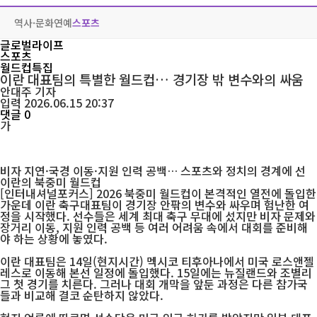
역사·문화
연예
스포츠
글로벌라이프
스포츠
월드컵특집
이란 대표팀의 특별한 월드컵… 경기장 밖 변수와의 싸움
안대주
기자
입력 2026.06.15 20:37
댓글 0
가
비자 지연·국경 이동·지원 인력 공백… 스포츠와 정치의 경계에 선
이란의 북중미 월드컵
[인터내셔널포커스] 2026 북중미 월드컵이 본격적인 열전에 돌입한
가운데 이란 축구대표팀이 경기장 안팎의 변수와 싸우며 험난한 여
정을 시작했다. 선수들은 세계 최대 축구 무대에 섰지만 비자 문제와
장거리 이동, 지원 인력 공백 등 여러 어려움 속에서 대회를 준비해
야 하는 상황에 놓였다.
이란 대표팀은 14일(현지시간) 멕시코 티후아나에서 미국 로스앤젤
레스로 이동해 본선 일정에 돌입했다. 15일에는 뉴질랜드와 조별리
그 첫 경기를 치른다. 그러나 대회 개막을 앞둔 과정은 다른 참가국
들과 비교해 결코 순탄하지 않았다.