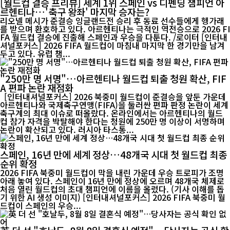
[월드컵 결승 프리뷰] 세계 1위 스페인 vs 디펜딩 챔피언 아
르헨티나…'축구 왕좌' 마지막 승자는?
리오넬 메시가 준결승 잉글랜드전 승리 후 동료 선수들에게 헹가래
를 받으며 환호하고 있다. 아르헨티나는 극적인 역전승으로 2026 FI
FA 월드컵 결승에 진출해 스페인과 우승을 다툰다. /로이터 [인터내
셔널포커스] 2026 FIFA 월드컵이 마침내 마지막 한 경기만을 남겨
두고 있다. 유럽 챔...
"250만 명 서명"…아르헨티나 월드컵 퇴출 청원 확산, FIF
A 편파 논란 재점화
[인터내셔널포커스] 2026 북중미 월드컵이 준결승을 앞둔 가운데
아르헨티나와 국제축구연맹(FIFA)을 둘러싼 편파 판정 논란이 세계
축구계의 최대 이슈로 떠올랐다. 온라인에서는 아르헨티나의 월드
컵 참가 자격을 박탈해야 한다는 청원에 250만 명 이상이 서명하며
논란이 확산되고 있다. 러시아 타스통...
스페인, 16년 만에 세계 정상…48개국 시대 첫 월드컵 최종
순위 확정
2026 FIFA 북중미 월드컵이 막을 내린 가운데 우승 트로피가 조명
아래 놓여 있다. 스페인이 16년 만에 정상에 오르며 48개국 체제로
처음 열린 월드컵의 초대 챔피언에 이름을 올렸다. (기사 이해를 돕
기 위한 AI 생성 이미지) [인터내셔널포커스] 2026 FIFA 북중미 월
드컵이 스페인의 우승...