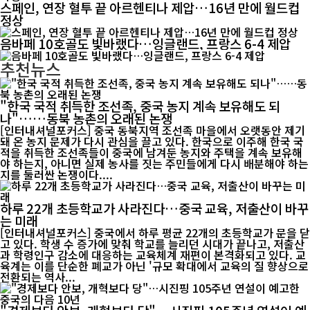
스페인, 연장 혈투 끝 아르헨티나 제압…16년 만에 월드컵
정상
음바페 10호골도 빛바랬다…잉글랜드, 프랑스 6-4 제압
추천뉴스
"한국 국적 취득한 조선족, 중국 농지 계속 보유해도 되
나"……동북 농촌의 오래된 논쟁
[인터내셔널포커스] 중국 동북지역 조선족 마을에서 오랫동안 제기
돼 온 농지 문제가 다시 관심을 끌고 있다. 한국으로 이주해 한국 국
적을 취득한 조선족들이 중국에 남겨둔 농지와 주택을 계속 보유해
야 하는지, 아니면 실제 농사를 짓는 주민들에게 다시 배분해야 하는
지를 둘러싼 논쟁이다....
하루 22개 초등학교가 사라진다…중국 교육, 저출산이 바꾸
는 미래
[인터내셔널포커스] 중국에서 하루 평균 22개의 초등학교가 문을 닫
고 있다. 학생 수 증가에 맞춰 학교를 늘리던 시대가 끝나고, 저출산
과 학령인구 감소에 대응하는 교육체계 재편이 본격화되고 있다. 교
육계는 이를 단순한 폐교가 아닌 '규모 확대에서 교육의 질 향상으로
전환되는 역사...