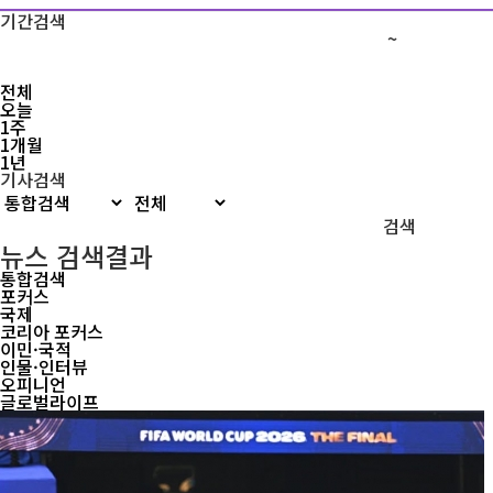
기간검색
~
전체
오늘
1주
1개월
1년
기사검색
검색
뉴스 검색결과
통합검색
포커스
국제
코리아 포커스
이민·국적
인물·인터뷰
오피니언
글로벌라이프