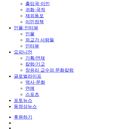
출입국·이민
귀화·국적
재외동포
이민정책
인물·인터뷰
인물
외교가 사람들
인터뷰
오피니언
기획/연재
칼럼/기고
장유리 교수의 문화칼럼
글로벌라이프
역사·문화
연예
스포츠
포토뉴스
동영상뉴스
후원하기