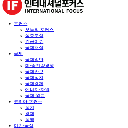
포커스
오늘의 포커스
심층분석
긴급이슈
국제해설
국제
국제일반
미·중전략경쟁
국제안보
국제정치
국제경제
에너지·자원
국제·외교
코리아 포커스
정치
경제
정책
이민·국적