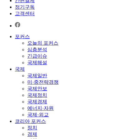
간편결제
정기구독
고객센터
포커스
오늘의 포커스
심층분석
긴급이슈
국제해설
국제
국제일반
미·중전략경쟁
국제안보
국제정치
국제경제
에너지·자원
국제·외교
코리아 포커스
정치
경제