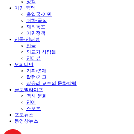
정책
이민·국적
출입국·이민
귀화·국적
재외동포
이민정책
인물·인터뷰
인물
외교가 사람들
인터뷰
오피니언
기획/연재
칼럼/기고
장유리 교수의 문화칼럼
글로벌라이프
역사·문화
연예
스포츠
포토뉴스
동영상뉴스