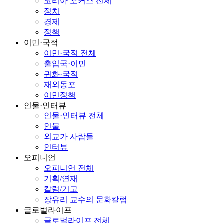
코리아 포커스 전체
정치
경제
정책
이민·국적
이민·국적 전체
출입국·이민
귀화·국적
재외동포
이민정책
인물·인터뷰
인물·인터뷰 전체
인물
외교가 사람들
인터뷰
오피니언
오피니언 전체
기획/연재
칼럼/기고
장유리 교수의 문화칼럼
글로벌라이프
글로벌라이프 전체