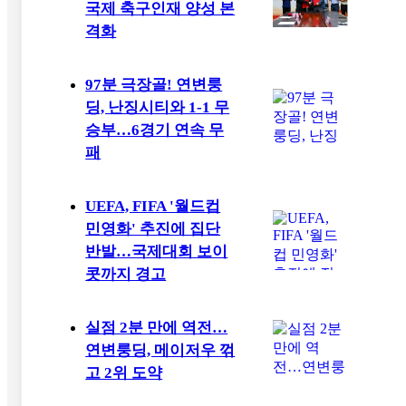
국제 축구인재 양성 본
격화
97분 극장골! 연변룽
딩, 난징시티와 1-1 무
승부…6경기 연속 무
패
UEFA, FIFA '월드컵
민영화' 추진에 집단
반발…국제대회 보이
콧까지 경고
실점 2분 만에 역전…
연변룽딩, 메이저우 꺾
고 2위 도약