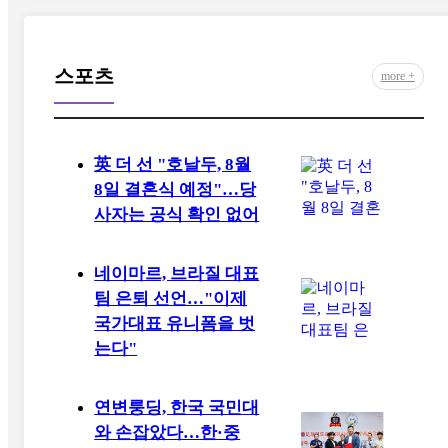
스포츠
more +
英 더 선 "호날두, 8월
8일 결혼식 예정"…당
사자는 공식 확인 없어
네이마르, 브라질 대표
팀 은퇴 선언…"이제
국가대표 유니폼을 벗
는다"
연변룽딩, 한국 국민대
와 손잡았다…한·중