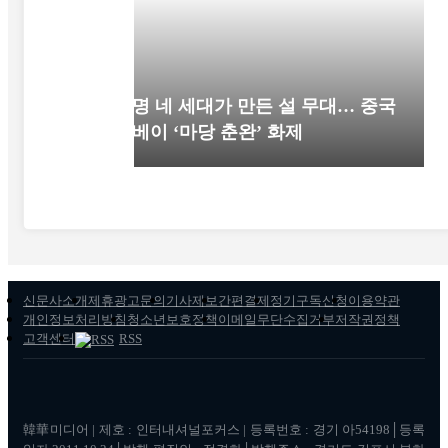
52명 네 세대가 만든 설 무대… 중국
후베이 ‘마당 춘완’ 화제
신문사소개
제휴광고문의
기사제보
간편결제
정기구독신청
이용약관
개인정보처리방침
청소년보호정책
이메일무단수집거부
저작권정책
고객센터
RSS
韓華미디어 | 제호 : 인터내셔널포커스 | 등록번호 : 경기 아54198│등록