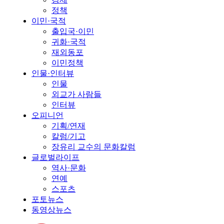
정책
이민·국적
출입국·이민
귀화·국적
재외동포
이민정책
인물·인터뷰
인물
외교가 사람들
인터뷰
오피니언
기획/연재
칼럼/기고
장유리 교수의 문화칼럼
글로벌라이프
역사·문화
연예
스포츠
포토뉴스
동영상뉴스