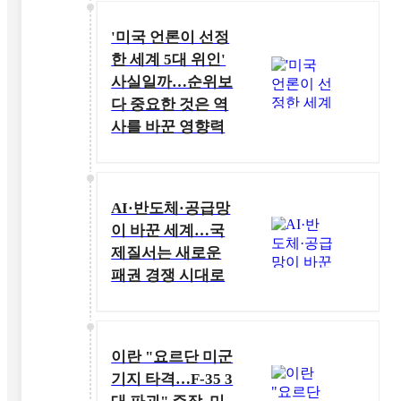
'미국 언론이 선정
한 세계 5대 위인'
사실일까…순위보
다 중요한 것은 역
사를 바꾼 영향력
AI·반도체·공급망
이 바꾼 세계…국
제질서는 새로운
패권 경쟁 시대로
이란 "요르단 미군
기지 타격…F-35 3