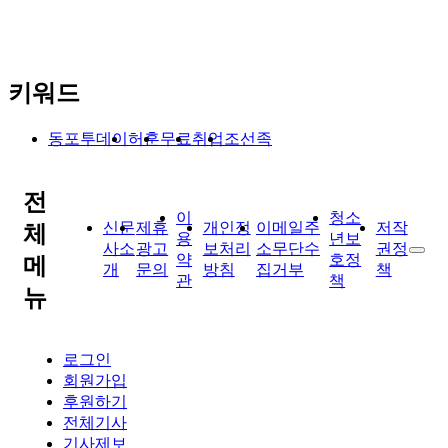
키워드
동포투데이
허훈
무료
취업
조선족
전
이
청소
신문
제휴
개인정
이메일주
저작
체
용
년보
사소
광고
보처리
소무단수
권정
약
호정
메
개
문의
방침
집거부
책
관
책
뉴
로그인
회원가입
후원하기
전체기사
기사제보