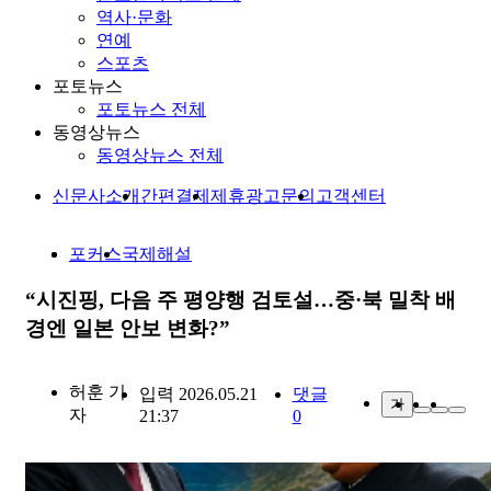
역사·문화
연예
스포츠
포토뉴스
포토뉴스 전체
동영상뉴스
동영상뉴스 전체
신문사소개
간편결제
제휴광고문의
고객센터
포커스
국제해설
“시진핑, 다음 주 평양행 검토설…중·북 밀착 배
경엔 일본 안보 변화?”
허훈
기
입력 2026.05.21
댓글
가
자
21:37
0
기사 이해를 돕기 위한 생성 이미지