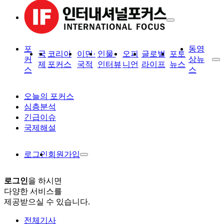
포
동영
국
코리아
이민·
인물·
오피
글로벌
포토
커
상뉴
제
포커스
국적
인터뷰
니언
라이프
뉴스
스
스
오늘의 포커스
심층분석
긴급이슈
국제해설
로그인
회원가입
로그인
을 하시면
다양한 서비스를
제공받으실 수 있습니다.
전체기사