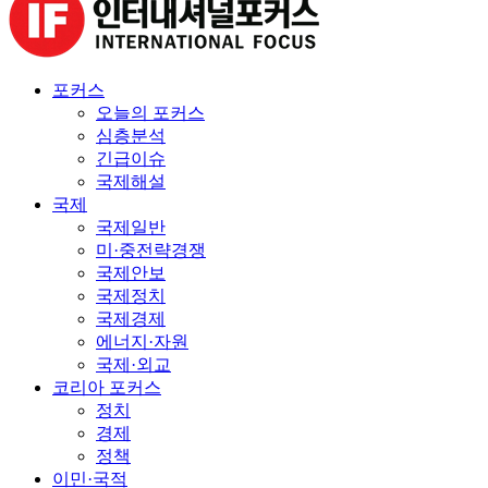
포커스
오늘의 포커스
심층분석
긴급이슈
국제해설
국제
국제일반
미·중전략경쟁
국제안보
국제정치
국제경제
에너지·자원
국제·외교
코리아 포커스
정치
경제
정책
이민·국적