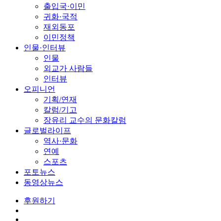
출입국·이민
귀화·국적
재외동포
이민정책
인물·인터뷰
인물
외교가 사람들
인터뷰
오피니언
기획/연재
칼럼/기고
장유리 교수의 문화칼럼
글로벌라이프
역사·문화
연예
스포츠
포토뉴스
동영상뉴스
후원하기