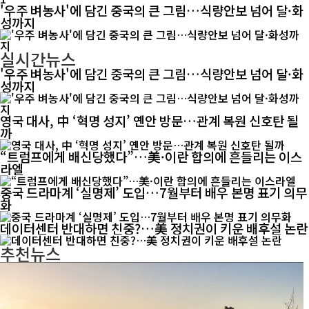
'우주 벼농사'에 담긴 중국의 큰 그림…식량안보 넘어 달·화
성까지
실시간뉴스
'우주 벼농사'에 담긴 중국의 큰 그림…식량안보 넘어 달·화
성까지
영국 대사, 中 ‘혁명 성지’ 옌안 방문…관계 복원 신호탄 될
까
“트럼프에게 배신당했다”…美·이란 합의에 흔들리는 이스
라엘
중국 드라마계 ‘실명제’ 도입…7월부터 배우 본명 표기 의무
화
데이터센터 반대하면 친중?…美 정치권이 키운 배후설 논란
추천뉴스