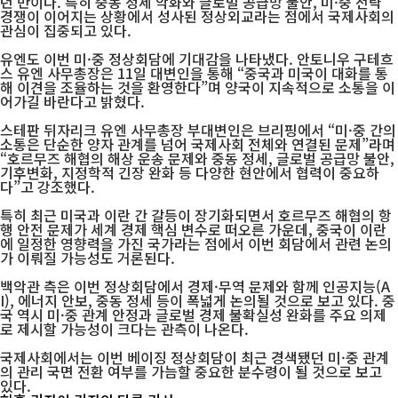
년 만이다. 특히 중동 정세 악화와 글로벌 공급망 불안, 미·중 전략
경쟁이 이어지는 상황에서 성사된 정상외교라는 점에서 국제사회의
관심이 집중되고 있다.
유엔도 이번 미·중 정상회담에 기대감을 나타냈다. 안토니우 구테흐
스 유엔 사무총장은 11일 대변인을 통해 “중국과 미국이 대화를 통
해 이견을 조율하는 것을 환영한다”며 양국이 지속적으로 소통을 이
어가길 바란다고 밝혔다.
스테판 뒤자리크 유엔 사무총장 부대변인은 브리핑에서 “미·중 간의
소통은 단순한 양자 관계를 넘어 국제사회 전체와 연결된 문제”라며
“호르무즈 해협의 해상 운송 문제와 중동 정세, 글로벌 공급망 불안,
기후변화, 지정학적 긴장 완화 등 다양한 현안에서 협력이 중요하
다”고 강조했다.
특히 최근 미국과 이란 간 갈등이 장기화되면서 호르무즈 해협의 항
행 안전 문제가 세계 경제 핵심 변수로 떠오른 가운데, 중국이 이란
에 일정한 영향력을 가진 국가라는 점에서 이번 회담에서 관련 논의
가 이뤄질 가능성도 거론된다.
백악관 측은 이번 정상회담에서 경제·무역 문제와 함께 인공지능(A
I), 에너지 안보, 중동 정세 등이 폭넓게 논의될 것으로 보고 있다. 중
국 역시 미·중 관계 안정과 글로벌 경제 불확실성 완화를 주요 의제
로 제시할 가능성이 크다는 관측이 나온다.
국제사회에서는 이번 베이징 정상회담이 최근 경색됐던 미·중 관계
의 관리 국면 전환 여부를 가늠할 중요한 분수령이 될 것으로 보고
있다.