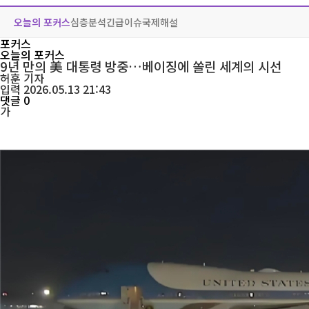
오늘의 포커스
심층분석
긴급이슈
국제해설
포커스
오늘의 포커스
9년 만의 美 대통령 방중…베이징에 쏠린 세계의 시선
허훈
기자
입력 2026.05.13 21:43
댓글 0
가