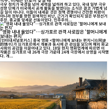
극우 정치가 국경을 넘어 세력을 넓히려 하고 있다. 국내 일부 극우
성향 단체가 미국에서 공개 활동을 벌였다는 소식은 결코 가볍게 넘
길 일이 아니다. 이들이 내세운 것은 정책 경쟁이나 건전한 비판이
아니라 정부를 향한 원색적인 비난, 근거가 확인되지 않은 부정선거
주장, 종교를 앞세운 선동이었다. 민주주의...
"영화 내내 울었다"…싱가포르 관객 사로잡은 '할머니에게
보내는 편지'
[인터내셔널포커스] 중국 영화 <할머니에게 보내는 편지>(给阿嬷
的情书)가 싱가포르에서 개봉과 동시에 큰 관심을 모으며 해외 화교
사회의 공감을 이끌어내고 있다. 18일 현지 영화업계에 따르면 이
작품은 싱가포르 내 26개 극장 가운데 24개 극장에서 상영을 시작했
다. 개...