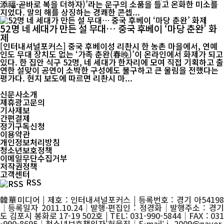
添福·곧바로 복을 더하자)’라는 문구의 소품을 들고 온화한 미소를
지었다. 말의 해를 상징하는 경쾌한 콘셉...
52명 네 세대가 만든 설 무대… 중국 후베이 ‘마당 춘완’ 화
제
[인터내셔널포커스] 중국 후베이성 리촨시 한 농촌 마을에서, 연예
인도 무대 장치도 없는 ‘가족 춘완(春晚)’이 온라인에서 화제가 되고
있다. 한 집안 식구 52명, 네 세대가 한자리에 모여 직접 기획하고 출
연한 설맞이 공연이 소박한 구성에도 불구하고 큰 울림을 전했다는
평가다. 현지 보도에 따르면 리촨시 마...
신문사소개
제휴광고문의
기사제보
간편결제
정기구독신청
이용약관
개인정보처리방침
청소년보호정책
이메일무단수집거부
저작권정책
고객센터
RSS
韓華미디어 | 제호 : 인터내셔널포커스 | 등록번호 : 경기 아54198
│등록일자 2011.10.24│발행·편집인 : 정경화│발행주소 : 경기
도 김포시 봉화로 17-19 502호 | TEL: 031-990-5844│FAX : 031
-990-8695│청소년보호책임자:허을진│E-mail: j_2009@naver.