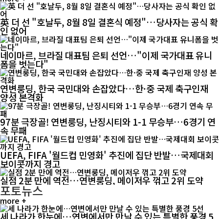
英 더 선 "호날두, 8월 8일 결혼식 예정"…당사자는 공식 확
인 없어
네이마르, 브라질 대표팀 은퇴 선언…"이제 국가대표 유니
폼을 벗는다"
연변룽딩, 한국 국민대와 손잡았다…한·중 국제 축구인재
양성 본격화
97분 극장골! 연변룽딩, 난징시티와 1-1 무승부…6경기 연
속 무패
UEFA, FIFA '월드컵 민영화' 추진에 집단 반발…국제대회
보이콧까지 경고
실점 2분 만에 역전…연변룽딩, 메이저우 꺾고 2위 도약
포토뉴스
more +
세 나라가 한눈에…연변에서만 만날 수 있는 특별한 풍경 5