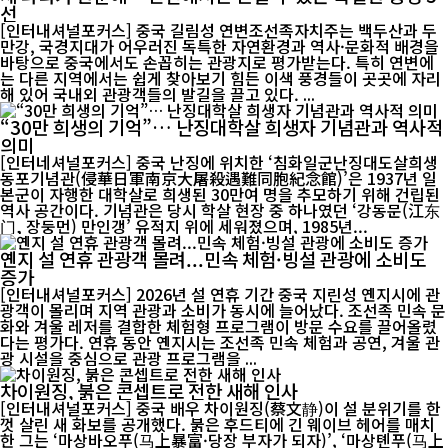
선
[인터내셔널포커스] 중국 길림성 연변조선족자치주는 백두산과 두
만강, 국경지대가 어우러진 독특한 자연환경과 역사·문화적 배경을
바탕으로 중국에서도 손꼽히는 관광지로 평가받는다. 특히 연변에
는 다른 지역에서는 쉽게 찾아보기 힘든 이색 풍경들이 곳곳에 자리
해 있어 국내외 관광객들의 발길을 끌고 있다. ...
“30만 희생의 기억”… 난징대학살 희생자 기념관과 역사적
의미
[인터네셔널포커스] 중국 난징에 위치한 ‘침화일군난징대도살희생
동포기념관(侵華日軍南京大屠殺遇難同胞紀念館)’은 1937년 일
본군이 자행한 대학살로 희생된 30만여 명을 추모하기 위해 건립된
역사 공간이다. 기념관은 당시 학살 현장 중 하나였던 ‘강동문(江东
门, 장둥먼) 만인갱’ 유적지 위에 세워졌으며, 1985년...
옌지 설 연휴 관광객 몰려...민속 체험·빙설 관광에 소비도
증가
[인터내셔널포커스] 2026년 설 연휴 기간 중국 지린성 옌지시에 관
광객이 몰리며 지역 관광과 소비가 동시에 늘어났다. 조선족 민속 문
화와 겨울 레저를 결합한 체험형 프로그램이 방문 수요를 끌어올렸
다는 평가다. 연휴 동안 옌지시는 조선족 민속 체험과 공연, 겨울 관
광 시설을 중심으로 관광 프로그램을 ...
차이원징, 붉은 콘셉트로 전한 새해 인사
[인터내셔널포커스] 중국 배우 차이원징(蔡文静)이 설 분위기를 한
껏 살린 새 화보를 공개했다. 붉은 후드티에 긴 웨이브 헤어를 매치
한 그는 ‘마상바오푸(马上暴富·당장 부자가 되자)’, ‘마상톈푸(马上