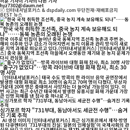
허훈 기자
이 기자의 다른 기사
hyz7302@daum.net
ⓒ 인터내셔널포커스 & dspdaily.com 무단전재-재배포금지
BEST
뉴스
"한국 국적 취득한 조선족, 중국 농지 계속 보유해도 되
나"……동북 농촌의 오래된 논쟁
한국 이주로 빈집이 늘어난 중국 동북지역 조선족 농촌과 주변 논.
해외 이주와 인구 감소가 이어지면서 농지 이용과 관리 방식이 새로
운 지역 과제로 떠오르고 있다.(인터내셔널포커스) [인터내셔널포커
스] 중국 동북지역 조선족 마을에서 오랫동안 제기돼 온 농지 문제가
다시 관심을 끌...
"출구가 없었다"…방콕 라이브바 대형 화재 참사, 최소 30
명 사망
[인터내셔널포커스] 태국 수도 방콕의 한 라이브 음악 공연장에서
발생한 대형 화재로 최소 30명이 숨지고 70여 명이 다쳤다. 부상자
가운데 20여 명은 중태여서 사망자는 더 늘어날 가능성이 있다. 이
번 사고는 최근 수년간 태국에서 발생한 유흥시설 화재 가운데 가장
큰 인명 피해를 낸 참사 중 하나로 기...
싱가포르 학자 "731부대, 동남아서도 세균전 수행"…숨겨
진 기록 추적
AI 생성 이미지 [인터내셔널포커스] 최근 싱가포르에서 제작·방영
된 다큐멘터리 '731부대의 진실: 일본의 인체실험'이 국제사회의 관
심을 모으고 있다. 이 다큐멘터리는 제2차 세계대전 당시 일본군 73