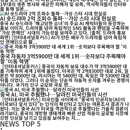
1부대의 생존 병사와 세균전 피해자 및 유족, 역사학자들의 인터뷰
를 통해 일본...
AI 숏드라마 2억 조회수 돌파…가상 스타 시대 현실로
중국 AI 숏드라마 '해고당한 소녀'의 주요 AI 캐릭터들이 등장하는
홍보 이미지. 드라마를 넘어 독립적인 SNS 활동과 팬덤을 구축하며
'가상 연예인' 시대의 가능성을 보여주고 있다. (출처: 드라마 홍보
화면) [인터내셔널포커스] AI가 만든 배우가 드라마를 넘어 독립적
인 연예인으로 활...
중국 자동차 3억5900만 대 세계 1위…숫자보다 주목해야
할 '이동 혁명'
[인터내셔널포커스] 중국의 자동차 보유 대수가 약 3억5900만 대
를 기록하며 세계 1위에 올랐다. 미국은 약 2억8300만 대로 2위, 일
본은 약 8000만 대, 러시아는 약 5400만 대, 독일은 약 5300만 대로
뒤를 이었다. 그러나 이 순위는 단순히 자동차 숫자를 겨루는 경쟁이
아니다. 국가의 인구 규모와 국토 면...
중국 AI, 미국 추월했나…달라진 미국인들의 시선
[인터내셔널포커스] 미국인들 사이에서 "중국의 인공지능(AI)이
미국보다 앞서 있다"는 인식이 확산되고 있다는 여론조사 결과가 나
왔다. 이는 중국 AI가 미국을 객관적으로 추월했다는 기술적 결론이
라기보다, 중국의 개방형 생태계와 빠른 산업 적용이 글로벌 시장에
강한 인상을 남기고 있음을 보여주는 지...
NEWS
TOP 5
1