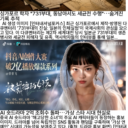
싱가포르 학자 "731부대, 동남아서도 세균전 수행"…숨겨진
기록 추적
AI 생성 이미지 [인터내셔널포커스] 최근 싱가포르에서 제작·방영된 다
큐멘터리 '731부대의 진실: 일본의 인체실험'이 국제사회의 관심을 모으
고 있다. 이 다큐멘터리는 제2차 세계대전 당시 일본군 731부대의 생존
병사와 세균전 피해자 및 유족, 역사학자들의 인터뷰를 통해 일본...
AI 숏드라마 2억 조회수 돌파…가상 스타 시대 현실로
중국 AI 숏드라마 '해고당한 소녀'의 주요 AI 캐릭터들이 등장하는 홍보
이미지. 드라마를 넘어 독립적인 SNS 활동과 팬덤을 구축하며 '가상 연
예인' 시대의 가능성을 보여주고 있다. (출처: 드라마 홍보 화면) [인터내