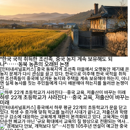
"한국 국적 취득한 조선족, 중국 농지 계속 보유해도 되
나"……동북 농촌의 오래된 논쟁
[인터내셔널포커스] 중국 동북지역 조선족 마을에서 오랫동안 제기돼 온
농지 문제가 다시 관심을 끌고 있다. 한국으로 이주해 한국 국적을 취득
한 조선족들이 중국에 남겨둔 농지와 주택을 계속 보유해야 하는지, 아니
면 실제 농사를 짓는 주민들에게 다시 배분해야 하는지를 둘러싼 논쟁이
다....
하루 22개 초등학교가 사라진다…중국 교육, 저출산이 바꾸는
미래
[인터내셔널포커스] 중국에서 하루 평균 22개의 초등학교가 문을 닫고
있다. 학생 수 증가에 맞춰 학교를 늘리던 시대가 끝나고, 저출산과 학령
인구 감소에 대응하는 교육체계 재편이 본격화되고 있다. 교육계는 이를
단순한 폐교가 아닌 '규모 확대에서 교육의 질 향상으로 전환되는 역사...