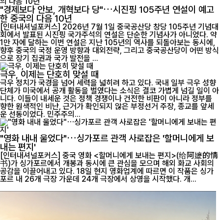
"경제보다 안보, 개혁보다 당"…시진핑 105주년 연설이 예고
한 중국의 다음 10년
[인터내셔널포커스] 2026년 7월 1일 중국공산당 창당 105주년 기념대
회에서 발표된 시진핑 국가주석의 연설은 단순한 기념사가 아니었다. 약
1만 자에 달하는 이번 연설은 지난 105년의 역사를 되돌아보는 동시에,
향후 중국의 국정 운영 방향과 대외전략, 그리고 중국공산당이 어떤 방식
으로 장기 집권과 국가 발전을 ...
극우, 이제는 단호히 맞설 때
극우 정치가 국경을 넘어 세력을 넓히려 하고 있다. 국내 일부 극우 성향
단체가 미국에서 공개 활동을 벌였다는 소식은 결코 가볍게 넘길 일이 아
니다. 이들이 내세운 것은 정책 경쟁이나 건전한 비판이 아니라 정부를
향한 원색적인 비난, 근거가 확인되지 않은 부정선거 주장, 종교를 앞세
운 선동이었다. 민주주의...
"영화 내내 울었다"…싱가포르 관객 사로잡은 '할머니에게 보
내는 편지'
[인터내셔널포커스] 중국 영화 <할머니에게 보내는 편지>(给阿嬷的情
书)가 싱가포르에서 개봉과 동시에 큰 관심을 모으며 해외 화교 사회의
공감을 이끌어내고 있다. 18일 현지 영화업계에 따르면 이 작품은 싱가
포르 내 26개 극장 가운데 24개 극장에서 상영을 시작했다. 개...