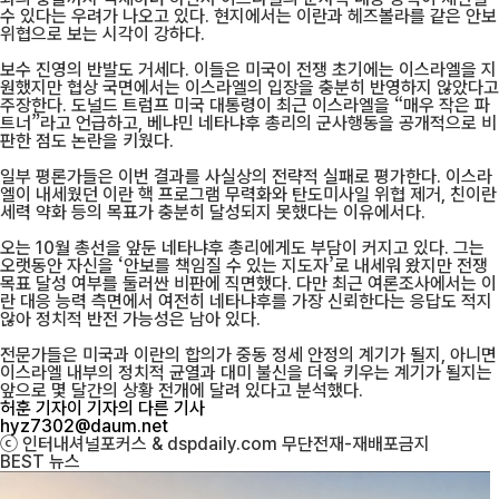
수 있다는 우려가 나오고 있다. 현지에서는 이란과 헤즈볼라를 같은 안보
위협으로 보는 시각이 강하다.
보수 진영의 반발도 거세다. 이들은 미국이 전쟁 초기에는 이스라엘을 지
원했지만 협상 국면에서는 이스라엘의 입장을 충분히 반영하지 않았다고
주장한다. 도널드 트럼프 미국 대통령이 최근 이스라엘을 “매우 작은 파
트너”라고 언급하고, 베냐민 네타냐후 총리의 군사행동을 공개적으로 비
판한 점도 논란을 키웠다.
일부 평론가들은 이번 결과를 사실상의 전략적 실패로 평가한다. 이스라
엘이 내세웠던 이란 핵 프로그램 무력화와 탄도미사일 위협 제거, 친이란
세력 약화 등의 목표가 충분히 달성되지 못했다는 이유에서다.
오는 10월 총선을 앞둔 네타냐후 총리에게도 부담이 커지고 있다. 그는
오랫동안 자신을 ‘안보를 책임질 수 있는 지도자’로 내세워 왔지만 전쟁
목표 달성 여부를 둘러싼 비판에 직면했다. 다만 최근 여론조사에서는 이
란 대응 능력 측면에서 여전히 네타냐후를 가장 신뢰한다는 응답도 적지
않아 정치적 반전 가능성은 남아 있다.
전문가들은 미국과 이란의 합의가 중동 정세 안정의 계기가 될지, 아니면
이스라엘 내부의 정치적 균열과 대미 불신을 더욱 키우는 계기가 될지는
앞으로 몇 달간의 상황 전개에 달려 있다고 분석했다.
허훈 기자
이 기자의 다른 기사
hyz7302@daum.net
ⓒ 인터내셔널포커스 & dspdaily.com 무단전재-재배포금지
BEST
뉴스