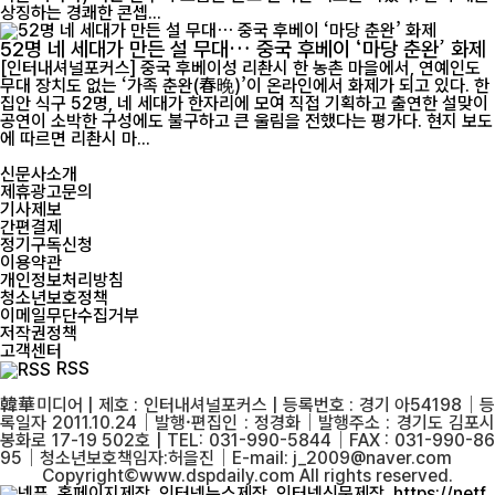
상징하는 경쾌한 콘셉...
52명 네 세대가 만든 설 무대… 중국 후베이 ‘마당 춘완’ 화제
[인터내셔널포커스] 중국 후베이성 리촨시 한 농촌 마을에서, 연예인도
무대 장치도 없는 ‘가족 춘완(春晚)’이 온라인에서 화제가 되고 있다. 한
집안 식구 52명, 네 세대가 한자리에 모여 직접 기획하고 출연한 설맞이
공연이 소박한 구성에도 불구하고 큰 울림을 전했다는 평가다. 현지 보도
에 따르면 리촨시 마...
신문사소개
제휴광고문의
기사제보
간편결제
정기구독신청
이용약관
개인정보처리방침
청소년보호정책
이메일무단수집거부
저작권정책
고객센터
RSS
韓華미디어 | 제호 : 인터내셔널포커스 | 등록번호 : 경기 아54198│등
록일자 2011.10.24│발행·편집인 : 정경화│발행주소 : 경기도 김포시
봉화로 17-19 502호 | TEL: 031-990-5844│FAX : 031-990-86
95│청소년보호책임자:허을진│E-mail: j_2009@naver.com
Copyright©www.dspdaily.com All rights reserved.