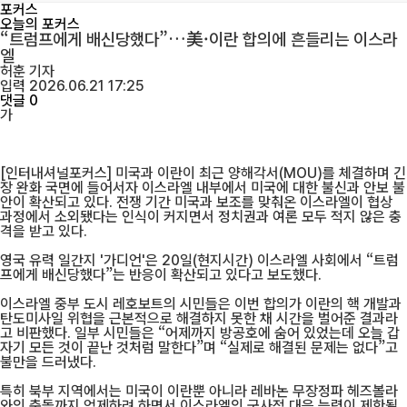
포커스
오늘의 포커스
“트럼프에게 배신당했다”…美·이란 합의에 흔들리는 이스라
엘
허훈
기자
입력 2026.06.21 17:25
댓글 0
가
[인터내셔널포커스] 미국과 이란이 최근 양해각서(MOU)를 체결하며 긴
장 완화 국면에 들어서자 이스라엘 내부에서 미국에 대한 불신과 안보 불
안이 확산되고 있다. 전쟁 기간 미국과 보조를 맞춰온 이스라엘이 협상
과정에서 소외됐다는 인식이 커지면서 정치권과 여론 모두 적지 않은 충
격을 받고 있다.
영국 유력 일간지 '가디언'은 20일(현지시간) 이스라엘 사회에서 “트럼
프에게 배신당했다”는 반응이 확산되고 있다고 보도했다.
이스라엘 중부 도시 레호보트의 시민들은 이번 합의가 이란의 핵 개발과
탄도미사일 위협을 근본적으로 해결하지 못한 채 시간을 벌어준 결과라
고 비판했다. 일부 시민들은 “어제까지 방공호에 숨어 있었는데 오늘 갑
자기 모든 것이 끝난 것처럼 말한다”며 “실제로 해결된 문제는 없다”고
불만을 드러냈다.
특히 북부 지역에서는 미국이 이란뿐 아니라 레바논 무장정파 헤즈볼라
와의 충돌까지 억제하려 하면서 이스라엘의 군사적 대응 능력이 제한될