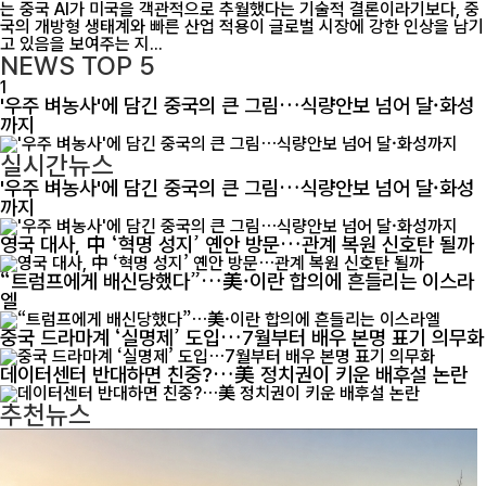
는 중국 AI가 미국을 객관적으로 추월했다는 기술적 결론이라기보다, 중
국의 개방형 생태계와 빠른 산업 적용이 글로벌 시장에 강한 인상을 남기
고 있음을 보여주는 지...
NEWS
TOP 5
1
'우주 벼농사'에 담긴 중국의 큰 그림…식량안보 넘어 달·화성
까지
실시간뉴스
'우주 벼농사'에 담긴 중국의 큰 그림…식량안보 넘어 달·화성
까지
영국 대사, 中 ‘혁명 성지’ 옌안 방문…관계 복원 신호탄 될까
“트럼프에게 배신당했다”…美·이란 합의에 흔들리는 이스라
엘
중국 드라마계 ‘실명제’ 도입…7월부터 배우 본명 표기 의무화
데이터센터 반대하면 친중?…美 정치권이 키운 배후설 논란
추천뉴스