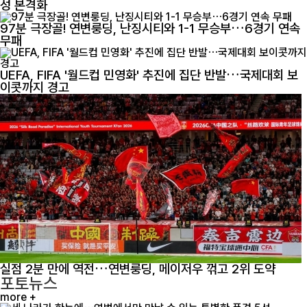
성 본격화
97분 극장골! 연변룽딩, 난징시티와 1-1 무승부…6경기 연속
무패
UEFA, FIFA '월드컵 민영화' 추진에 집단 반발…국제대회 보
이콧까지 경고
실점 2분 만에 역전…연변룽딩, 메이저우 꺾고 2위 도약
포토뉴스
more +