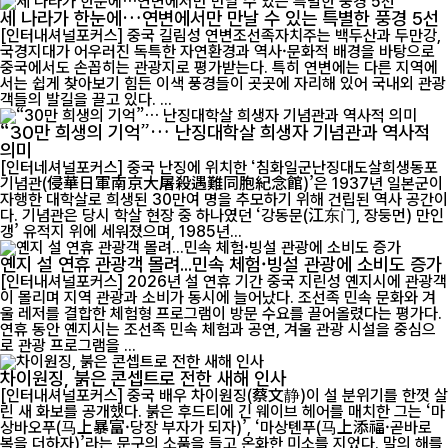
세 나라가 한눈에…연변에서만 만날 수 있는 특별한 풍경 5선
[인터내셔널포커스] 중국 길림성 연변조선족자치주는 백두산과 두만강,
국경지대가 어우러진 독특한 자연환경과 역사·문화적 배경을 바탕으로
중국에서도 손꼽히는 관광지로 평가받는다. 특히 연변에는 다른 지역에
서는 쉽게 찾아보기 힘든 이색 풍경들이 곳곳에 자리해 있어 국내외 관광
객들의 발길을 끌고 있다. ...
“30만 희생의 기억”… 난징대학살 희생자 기념관과 역사적
의미
[인터네셔널포커스] 중국 난징에 위치한 ‘침화일군난징대도살희생동포
기념관(侵華日軍南京大屠殺遇難同胞紀念館)’은 1937년 일본군이
자행한 대학살로 희생된 30만여 명을 추모하기 위해 건립된 역사 공간이
다. 기념관은 당시 학살 현장 중 하나였던 ‘강동문(江东门, 장둥먼) 만인
갱’ 유적지 위에 세워졌으며, 1985년...
옌지 설 연휴 관광객 몰려...민속 체험·빙설 관광에 소비도 증가
[인터내셔널포커스] 2026년 설 연휴 기간 중국 지린성 옌지시에 관광객
이 몰리며 지역 관광과 소비가 동시에 늘어났다. 조선족 민속 문화와 겨
울 레저를 결합한 체험형 프로그램이 방문 수요를 끌어올렸다는 평가다.
연휴 동안 옌지시는 조선족 민속 체험과 공연, 겨울 관광 시설을 중심으
로 관광 프로그램을 ...
차이원징, 붉은 콘셉트로 전한 새해 인사
[인터내셔널포커스] 중국 배우 차이원징(蔡文静)이 설 분위기를 한껏 살
린 새 화보를 공개했다. 붉은 후드티에 긴 웨이브 헤어를 매치한 그는 ‘마
상바오푸(马上暴富·당장 부자가 되자)’, ‘마상톈푸(马上添福·곧바로
복을 더하자)’라는 문구의 소품을 들고 온화한 미소를 지었다. 말의 해를