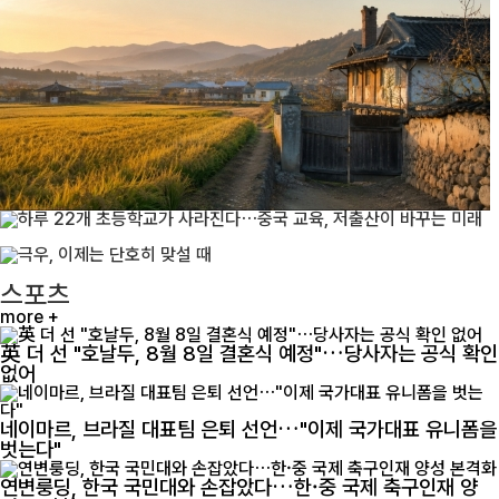
스포츠
more +
英 더 선 "호날두, 8월 8일 결혼식 예정"…당사자는 공식 확인
없어
네이마르, 브라질 대표팀 은퇴 선언…"이제 국가대표 유니폼을
벗는다"
연변룽딩, 한국 국민대와 손잡았다…한·중 국제 축구인재 양