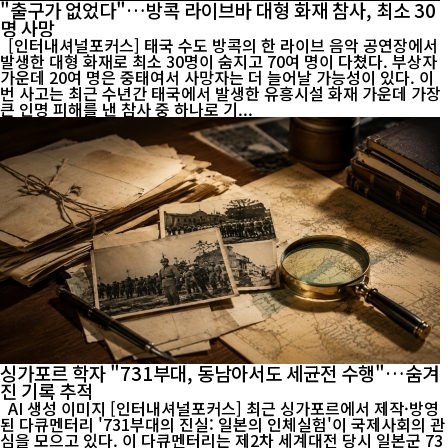
"출구가 없었다"…방콕 라이브바 대형 화재 참사, 최소 30
명 사망
[인터내셔널포커스] 태국 수도 방콕의 한 라이브 음악 공연장에서
발생한 대형 화재로 최소 30명이 숨지고 70여 명이 다쳤다. 부상자
가운데 20여 명은 중태여서 사망자는 더 늘어날 가능성이 있다. 이
번 사고는 최근 수년간 태국에서 발생한 유흥시설 화재 가운데 가장
큰 인명 피해를 낸 참사 중 하나로 기...
싱가포르 학자 "731부대, 동남아서도 세균전 수행"…숨겨
진 기록 추적
AI 생성 이미지 [인터내셔널포커스] 최근 싱가포르에서 제작·방영
된 다큐멘터리 '731부대의 진실: 일본의 인체실험'이 국제사회의 관
심을 모으고 있다. 이 다큐멘터리는 제2차 세계대전 당시 일본군 73