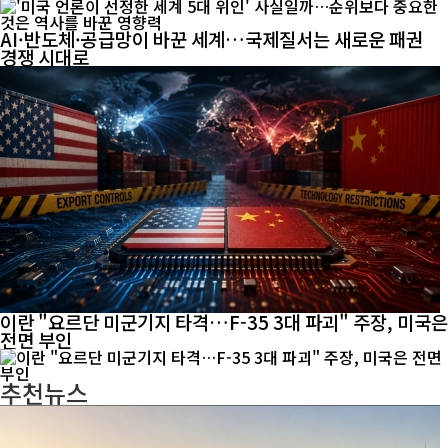
AI·반도체·공급망이 바꾼 세계…국제질서는 새로운 패권
경쟁 시대로
이란 "요르단 미군기지 타격…F-35 3대 파괴" 주장, 미국은
전면 부인
추천뉴스