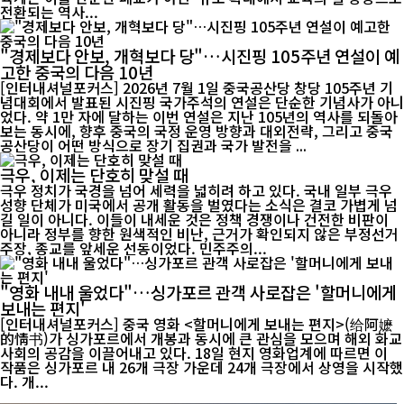
전환되는 역사...
"경제보다 안보, 개혁보다 당"…시진핑 105주년 연설이 예
고한 중국의 다음 10년
[인터내셔널포커스] 2026년 7월 1일 중국공산당 창당 105주년 기
념대회에서 발표된 시진핑 국가주석의 연설은 단순한 기념사가 아니
었다. 약 1만 자에 달하는 이번 연설은 지난 105년의 역사를 되돌아
보는 동시에, 향후 중국의 국정 운영 방향과 대외전략, 그리고 중국
공산당이 어떤 방식으로 장기 집권과 국가 발전을 ...
극우, 이제는 단호히 맞설 때
극우 정치가 국경을 넘어 세력을 넓히려 하고 있다. 국내 일부 극우
성향 단체가 미국에서 공개 활동을 벌였다는 소식은 결코 가볍게 넘
길 일이 아니다. 이들이 내세운 것은 정책 경쟁이나 건전한 비판이
아니라 정부를 향한 원색적인 비난, 근거가 확인되지 않은 부정선거
주장, 종교를 앞세운 선동이었다. 민주주의...
"영화 내내 울었다"…싱가포르 관객 사로잡은 '할머니에게
보내는 편지'
[인터내셔널포커스] 중국 영화 <할머니에게 보내는 편지>(给阿嬷
的情书)가 싱가포르에서 개봉과 동시에 큰 관심을 모으며 해외 화교
사회의 공감을 이끌어내고 있다. 18일 현지 영화업계에 따르면 이
작품은 싱가포르 내 26개 극장 가운데 24개 극장에서 상영을 시작했
다. 개...