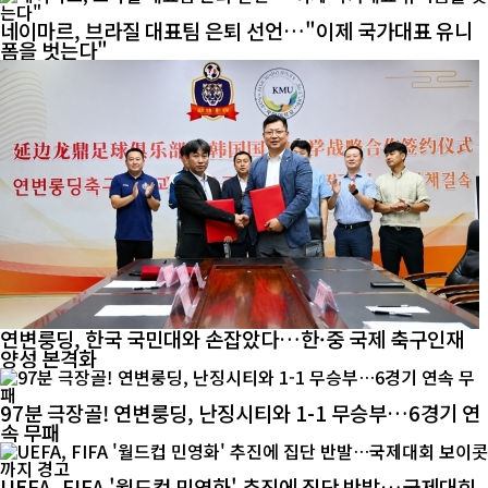
네이마르, 브라질 대표팀 은퇴 선언…"이제 국가대표 유니
폼을 벗는다"
연변룽딩, 한국 국민대와 손잡았다…한·중 국제 축구인재
양성 본격화
97분 극장골! 연변룽딩, 난징시티와 1-1 무승부…6경기 연
속 무패
UEFA, FIFA '월드컵 민영화' 추진에 집단 반발…국제대회