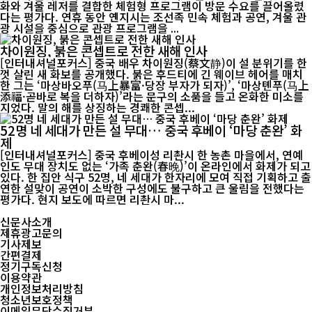
화와 겨울 레저를 결합한 체험형 프로그램이 방문 수요를 끌어올렸
다는 평가다. 연휴 동안 옌지시는 조선족 민속 체험과 공연, 겨울 관
광 시설을 중심으로 관광 프로그램을 ...
차이원징, 붉은 콘셉트로 전한 새해 인사
[인터내셔널포커스] 중국 배우 차이원징(蔡文静)이 설 분위기를 한
껏 살린 새 화보를 공개했다. 붉은 후드티에 긴 웨이브 헤어를 매치
한 그는 ‘마상바오푸(马上暴富·당장 부자가 되자)’, ‘마상톈푸(马上
添福·곧바로 복을 더하자)’라는 문구의 소품을 들고 온화한 미소를
지었다. 말의 해를 상징하는 경쾌한 콘셉...
52명 네 세대가 만든 설 무대… 중국 후베이 ‘마당 춘완’ 화
제
[인터내셔널포커스] 중국 후베이성 리촨시 한 농촌 마을에서, 연예
인도 무대 장치도 없는 ‘가족 춘완(春晚)’이 온라인에서 화제가 되고
있다. 한 집안 식구 52명, 네 세대가 한자리에 모여 직접 기획하고 출
연한 설맞이 공연이 소박한 구성에도 불구하고 큰 울림을 전했다는
평가다. 현지 보도에 따르면 리촨시 마...
신문사소개
제휴광고문의
기사제보
간편결제
정기구독신청
이용약관
개인정보처리방침
청소년보호정책
이메일무단수집거부