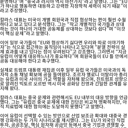
분명하다”며 “중국과 러시아 역시 마찬가지”라고 말했다. 그는 “EU
가 하나로 행동하면 대등하고 강력한 지정학적 세력이 되기 때문”이
라고 주장했다.
칼라스 대표는 미국이 개별 회원국과 직접 협상하는 편이 훨씬 수월
하다고 보고 있다고 분석했다. 그는 “작고 개별적인 국가들과 상대
하는 것이 하나의 거대한 공동체를 상대하는 것보다 쉽다”며 “이것
이 핵심 문제”라고 말했다.
이어 일부 국가들이 “EU와 협상하기 싫다면 우리와 따로 이야기하
자”는 식으로 접근하는 움직임이 나타나고 있다며 “분열 전략이 실
제 효과를 내고 있다는 점이 우려된다”고 강조했다. 그러면서 “지금
유럽이 어떻게 대응하느냐가 중요하다”며 회원국들이 EU 틀 안에서
공동 대응해야 한다고 촉구했다.
실제로 트럼프 대통령 재집권 이후 일부 유럽 국가들은 미국과의 독
자적 소통 채널 확보에 공을 들여왔다. 조르자 멜로니 이탈리아 총리
는 유럽과 미국 사이의 가교 역할을 자처해 왔으며, 친트럼프 성향으
로 알려진 빅토르 오르반 역시 미국 공화당 진영과 긴밀한 관계를 유
지해 왔다.
칼라스 대표는 중국 문제와 관련해서도 EU 내부의 대응 방향을 언급
했다. 그는 “유럽은 중국 문제에 대한 진단은 비교적 명확하지만, 아
직 치료법에 대한 합의에는 도달하지 못했다”고 말했다.
이어 유럽이 선택할 수 있는 방안으로 산업 보조금 확대와 대중국 경
쟁 강화라는 두 가지 시나리오를 제시했다. 그는 EU가 외국인 직접
투자, 공공조달, 핵심 원자재 공급망 등에서 중국 기업과 경쟁할 수