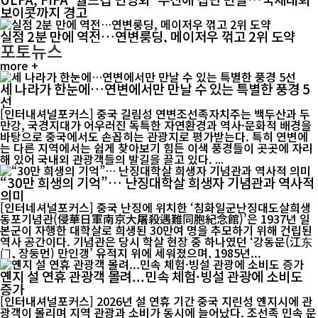
보이콧까지 경고
실점 2분 만에 역전…연변룽딩, 메이저우 꺾고 2위 도약
포토뉴스
more +
세 나라가 한눈에…연변에서만 만날 수 있는 특별한 풍경 5
선
[인터내셔널포커스] 중국 길림성 연변조선족자치주는 백두산과 두
만강, 국경지대가 어우러진 독특한 자연환경과 역사·문화적 배경을
바탕으로 중국에서도 손꼽히는 관광지로 평가받는다. 특히 연변에
는 다른 지역에서는 쉽게 찾아보기 힘든 이색 풍경들이 곳곳에 자리
해 있어 국내외 관광객들의 발길을 끌고 있다. ...
“30만 희생의 기억”… 난징대학살 희생자 기념관과 역사적
의미
[인터네셔널포커스] 중국 난징에 위치한 ‘침화일군난징대도살희생
동포기념관(侵華日軍南京大屠殺遇難同胞紀念館)’은 1937년 일
본군이 자행한 대학살로 희생된 30만여 명을 추모하기 위해 건립된
역사 공간이다. 기념관은 당시 학살 현장 중 하나였던 ‘강동문(江东
门, 장둥먼) 만인갱’ 유적지 위에 세워졌으며, 1985년...
옌지 설 연휴 관광객 몰려...민속 체험·빙설 관광에 소비도
증가
[인터내셔널포커스] 2026년 설 연휴 기간 중국 지린성 옌지시에 관
광객이 몰리며 지역 관광과 소비가 동시에 늘어났다. 조선족 민속 문