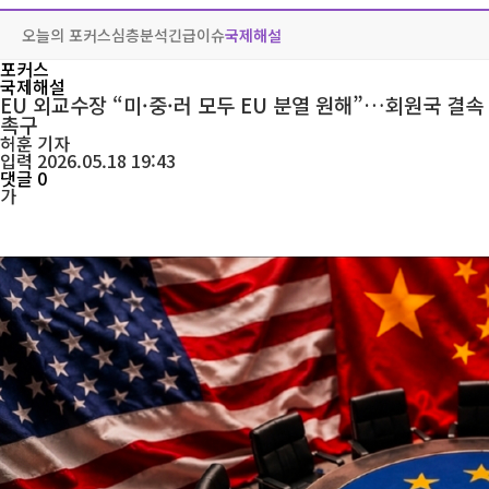
오늘의 포커스
심층분석
긴급이슈
국제해설
포커스
국제해설
EU 외교수장 “미·중·러 모두 EU 분열 원해”…회원국 결속
촉구
허훈
기자
입력 2026.05.18 19:43
댓글 0
가