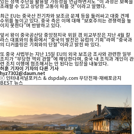
있는 정책 수단을 활용할 가능성을 언급하면서도 “이 과정은 보복을
초래할 수 있고 상당한 고통이 따를 것”이라고 말했다.
최근 EU는 중국산 전기차와 보조금 문제 등을 둘러싸고 대중 견제
수위를 높이고 있다. 중국 측은 이에 대해 “보호주의는 경쟁력을 높
이지 못한다”며 반발하고 있다.
앞서 왕이 중국공산당 중앙정치국 위원 겸 외교부장은 지난 4월 칼
라스 대표와의 통화에서 “중국의 발전은 유럽의 기회”라며 “중국과
의 디커플링은 기회와의 단절”이라고 밝힌 바 있다.
또 중국 사법부는 지난 15일 EU의 외국 보조금 조사와 관련한 일부
조치가 “부당한 역외 관할”에 해당한다며, 중국 내 조직과 개인이 관
련 조치 이행에 협조해서는 안 된다는 입장을 내놓았다.
허훈 기자
이 기자의 다른 기사
hyz7302@daum.net
ⓒ 인터내셔널포커스 & dspdaily.com 무단전재-재배포금지
BEST
뉴스