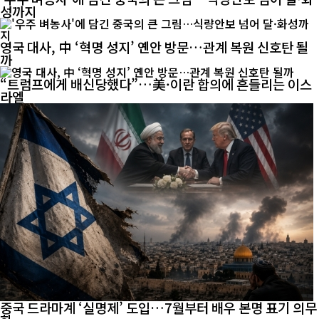
성까지
영국 대사, 中 ‘혁명 성지’ 옌안 방문…관계 복원 신호탄 될
까
“트럼프에게 배신당했다”…美·이란 합의에 흔들리는 이스
라엘
중국 드라마계 ‘실명제’ 도입…7월부터 배우 본명 표기 의무