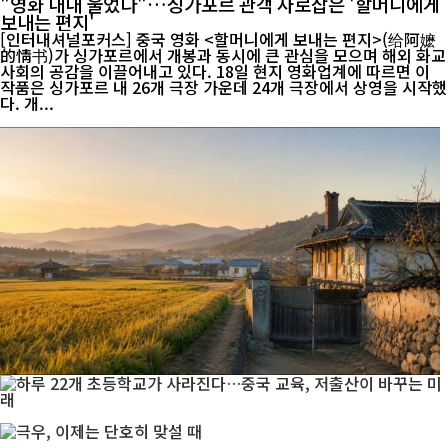
"영화 내내 울었다"…싱가포르 관객 사로잡은 '할머니에게
보내는 편지'
[인터내셔널포커스] 중국 영화 <할머니에게 보내는 편지>(给阿嬷
的情书)가 싱가포르에서 개봉과 동시에 큰 관심을 모으며 해외 화교
사회의 공감을 이끌어내고 있다. 18일 현지 영화업계에 따르면 이
작품은 싱가포르 내 26개 극장 가운데 24개 극장에서 상영을 시작했
다. 개...