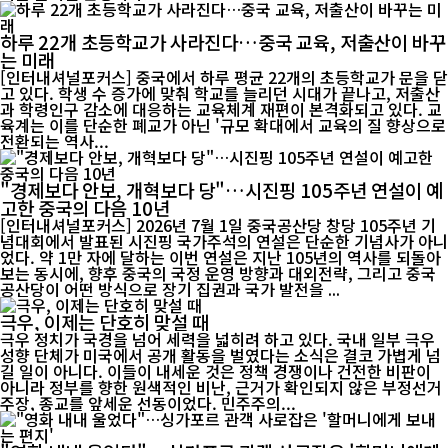
하루 22개 초등학교가 사라진다…중국 교육, 저출산이 바꾸
는 미래
[인터내셔널포커스] 중국에서 하루 평균 22개의 초등학교가 문을 닫
고 있다. 학생 수 증가에 맞춰 학교를 늘리던 시대가 끝나고, 저출산
과 학령인구 감소에 대응하는 교육체계 재편이 본격화되고 있다. 교
육계는 이를 단순한 폐교가 아닌 '규모 확대에서 교육의 질 향상으로
전환되는 역사...
"경제보다 안보, 개혁보다 당"…시진핑 105주년 연설이 예
고한 중국의 다음 10년
[인터내셔널포커스] 2026년 7월 1일 중국공산당 창당 105주년 기
념대회에서 발표된 시진핑 국가주석의 연설은 단순한 기념사가 아니
었다. 약 1만 자에 달하는 이번 연설은 지난 105년의 역사를 되돌아
보는 동시에, 향후 중국의 국정 운영 방향과 대외전략, 그리고 중국
공산당이 어떤 방식으로 장기 집권과 국가 발전을 ...
극우, 이제는 단호히 맞설 때
극우 정치가 국경을 넘어 세력을 넓히려 하고 있다. 국내 일부 극우
성향 단체가 미국에서 공개 활동을 벌였다는 소식은 결코 가볍게 넘
길 일이 아니다. 이들이 내세운 것은 정책 경쟁이나 건전한 비판이
아니라 정부를 향한 원색적인 비난, 근거가 확인되지 않은 부정선거
주장, 종교를 앞세운 선동이었다. 민주주의...