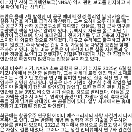
에너지부 산하 국가핵안보국(NNSA) 역시 관련 보고를 인지하고 사
실 확인에 나선 상태다.
논란은 올해 2월 발생한 미 공군 예비역 장성 윌리엄 닐 맥카슬랜드
실종 사건을 계기로 급격히 확산됐다. 그는 오하이오주 라이트-패터
슨 공군기지 산하 공군연구소를 지휘했던 인물로, 첨단 군사 연구를
총괄했던 핵심 인사로 알려져 있다. 뉴멕시코 자택을 홀로 떠난 뒤
행방이 끊겼으며, 당시 휴대전화나 전자기기를 두고 권총과 지갑만
소지한 채 외출한 것으로 전해졌다. 대규모 수색에도 불구하고 발견
되지 않았고, 수사 당국은 건강 이상 가능성 등 다양한 요인을 함께
조사하고 있다. 일부 미국 언론은 이 사건이 다른 실종 사례들과 유
사한 정황을 보인다고 전했지만, 경찰은 현재까지 사건 간 직접적인
연관성은 확인되지 않았다는 입장을 유지하고 있다.
이와 비슷한 시기, NASA 소속 과학자 모니카 레자도 2025년 6월 캘
리포니아에서 등산 중 실종됐다. 그는 차세대 로켓 엔진 핵심 소재로
쓰이는 니켈 기반 초합금 연구에 참여한 인물로, 실종 직전 연구 책
임자로 임명된 상태였다. 당국은 다수 기관이 참여한 수색 작업을 벌
였지만 현재까지 행방은 확인되지 않았다. 또한 핵무기 관련 시설과
연관된 인물 3명도 비슷한 시기 실종된 것으로 알려졌다. 이들은 모
두 자택을 걸어서 떠난 뒤 연락이 끊겼으며, 차량과 열쇠, 휴대전화
등을 집에 남겨둔 상태였다는 공통점이 있다. 일부 사례에서는 휴대
전화가 초기화된 정황도 확인됐다.
최근에는 항공우주 연구원 에이미 에스크리지의 사망 사건까지 다시
주목받고 있다. 그는 반중력 개념 등 실험적 추진 기술을 연구하던
인물로 알려져 있으며, 2022년 자택에서 총상으로 숨졌고 당시 당국
은 자살로 결론 내렸다. 그러나 그는 생전 인터뷰에서 연구와 관련한