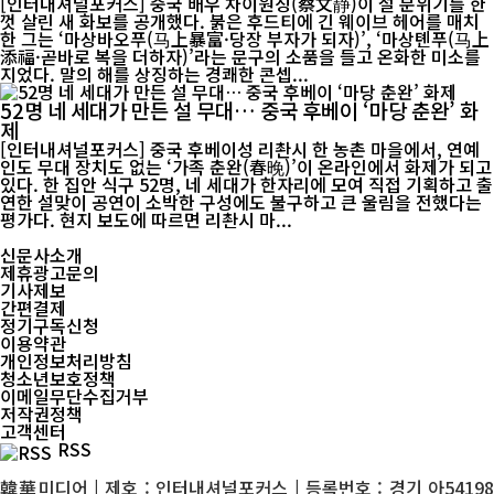
[인터내셔널포커스] 중국 배우 차이원징(蔡文静)이 설 분위기를 한
껏 살린 새 화보를 공개했다. 붉은 후드티에 긴 웨이브 헤어를 매치
한 그는 ‘마상바오푸(马上暴富·당장 부자가 되자)’, ‘마상톈푸(马上
添福·곧바로 복을 더하자)’라는 문구의 소품을 들고 온화한 미소를
지었다. 말의 해를 상징하는 경쾌한 콘셉...
52명 네 세대가 만든 설 무대… 중국 후베이 ‘마당 춘완’ 화
제
[인터내셔널포커스] 중국 후베이성 리촨시 한 농촌 마을에서, 연예
인도 무대 장치도 없는 ‘가족 춘완(春晚)’이 온라인에서 화제가 되고
있다. 한 집안 식구 52명, 네 세대가 한자리에 모여 직접 기획하고 출
연한 설맞이 공연이 소박한 구성에도 불구하고 큰 울림을 전했다는
평가다. 현지 보도에 따르면 리촨시 마...
신문사소개
제휴광고문의
기사제보
간편결제
정기구독신청
이용약관
개인정보처리방침
청소년보호정책
이메일무단수집거부
저작권정책
고객센터
RSS
韓華미디어 | 제호 : 인터내셔널포커스 | 등록번호 : 경기 아54198