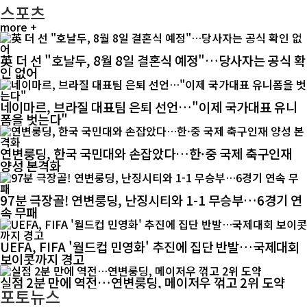
스포츠
more +
英 더 선 "호날두, 8월 8일 결혼식 예정"…당사자는 공식 확
인 없어
네이마르, 브라질 대표팀 은퇴 선언…"이제 국가대표 유니
폼을 벗는다"
연변룽딩, 한국 국민대와 손잡았다…한·중 국제 축구인재
양성 본격화
97분 극장골! 연변룽딩, 난징시티와 1-1 무승부…6경기 연
속 무패
UEFA, FIFA '월드컵 민영화' 추진에 집단 반발…국제대회
보이콧까지 경고
실점 2분 만에 역전…연변룽딩, 메이저우 꺾고 2위 도약
포토뉴스