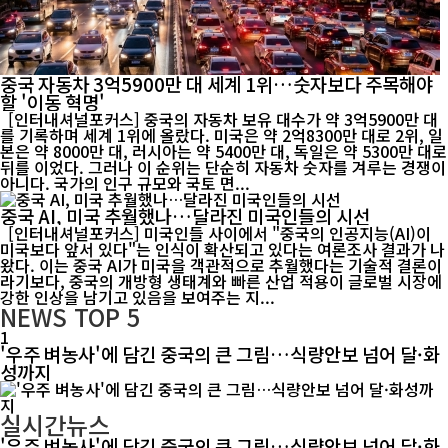
중국 자동차 3억5900만 대 세계 1위…숫자보다 주목해야
할 '이동 혁명'
[인터내셔널포커스] 중국의 자동차 보유 대수가 약 3억5900만 대
를 기록하며 세계 1위에 올랐다. 미국은 약 2억8300만 대로 2위, 일
본은 약 8000만 대, 러시아는 약 5400만 대, 독일은 약 5300만 대로
뒤를 이었다. 그러나 이 순위는 단순히 자동차 숫자를 겨루는 경쟁이
아니다. 국가의 인구 규모와 국토 면...
중국 AI, 미국 추월했나…달라진 미국인들의 시선
[인터내셔널포커스] 미국인들 사이에서 "중국의 인공지능(AI)이
미국보다 앞서 있다"는 인식이 확산되고 있다는 여론조사 결과가 나
왔다. 이는 중국 AI가 미국을 객관적으로 추월했다는 기술적 결론이
라기보다, 중국의 개방형 생태계와 빠른 산업 적용이 글로벌 시장에
강한 인상을 남기고 있음을 보여주는 지...
NEWS
TOP 5
1
'우주 벼농사'에 담긴 중국의 큰 그림…식량안보 넘어 달·화
성까지
실시간뉴스
'우주 벼농사'에 담긴 중국의 큰 그림…식량안보 넘어 달·화