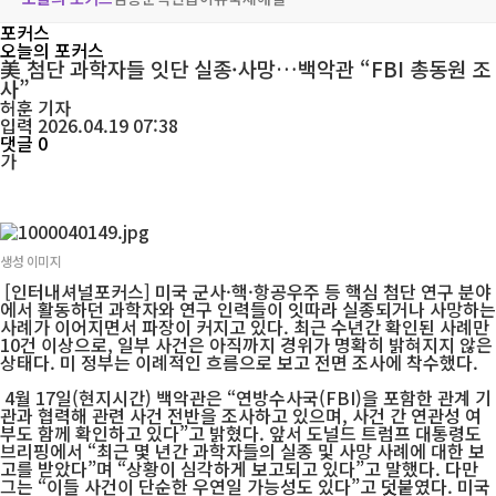
포커스
오늘의 포커스
美 첨단 과학자들 잇단 실종·사망…백악관 “FBI 총동원 조
사”
허훈
기자
입력 2026.04.19 07:38
댓글 0
가
생성 이미지
[인터내셔널포커스] 미국 군사·핵·항공우주 등 핵심 첨단 연구 분야
에서 활동하던 과학자와 연구 인력들이 잇따라 실종되거나 사망하는
사례가 이어지면서 파장이 커지고 있다. 최근 수년간 확인된 사례만
10건 이상으로, 일부 사건은 아직까지 경위가 명확히 밝혀지지 않은
상태다. 미 정부는 이례적인 흐름으로 보고 전면 조사에 착수했다.
4월 17일(현지시간) 백악관은 “연방수사국(FBI)을 포함한 관계 기
관과 협력해 관련 사건 전반을 조사하고 있으며, 사건 간 연관성 여
부도 함께 확인하고 있다”고 밝혔다. 앞서 도널드 트럼프 대통령도
브리핑에서 “최근 몇 년간 과학자들의 실종 및 사망 사례에 대한 보
고를 받았다”며 “상황이 심각하게 보고되고 있다”고 말했다. 다만
그는 “이들 사건이 단순한 우연일 가능성도 있다”고 덧붙였다. 미국