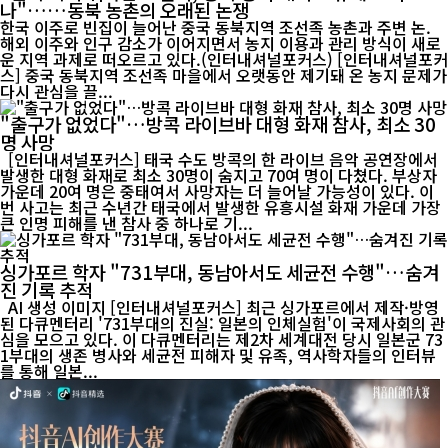
나"……동북 농촌의 오래된 논쟁
한국 이주로 빈집이 늘어난 중국 동북지역 조선족 농촌과 주변 논.
해외 이주와 인구 감소가 이어지면서 농지 이용과 관리 방식이 새로
운 지역 과제로 떠오르고 있다.(인터내셔널포커스) [인터내셔널포커
스] 중국 동북지역 조선족 마을에서 오랫동안 제기돼 온 농지 문제가
다시 관심을 끌...
"출구가 없었다"…방콕 라이브바 대형 화재 참사, 최소 30
명 사망
[인터내셔널포커스] 태국 수도 방콕의 한 라이브 음악 공연장에서
발생한 대형 화재로 최소 30명이 숨지고 70여 명이 다쳤다. 부상자
가운데 20여 명은 중태여서 사망자는 더 늘어날 가능성이 있다. 이
번 사고는 최근 수년간 태국에서 발생한 유흥시설 화재 가운데 가장
큰 인명 피해를 낸 참사 중 하나로 기...
싱가포르 학자 "731부대, 동남아서도 세균전 수행"…숨겨
진 기록 추적
AI 생성 이미지 [인터내셔널포커스] 최근 싱가포르에서 제작·방영
된 다큐멘터리 '731부대의 진실: 일본의 인체실험'이 국제사회의 관
심을 모으고 있다. 이 다큐멘터리는 제2차 세계대전 당시 일본군 73
1부대의 생존 병사와 세균전 피해자 및 유족, 역사학자들의 인터뷰
를 통해 일본...