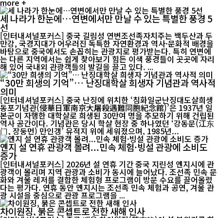
more +
세 나라가 한눈에…연변에서만 만날 수 있는 특별한 풍경 5
선
[인터내셔널포커스] 중국 길림성 연변조선족자치주는 백두산과 두
만강, 국경지대가 어우러진 독특한 자연환경과 역사·문화적 배경을
바탕으로 중국에서도 손꼽히는 관광지로 평가받는다. 특히 연변에
는 다른 지역에서는 쉽게 찾아보기 힘든 이색 풍경들이 곳곳에 자리
해 있어 국내외 관광객들의 발길을 끌고 있다. ...
“30만 희생의 기억”… 난징대학살 희생자 기념관과 역사적
의미
[인터네셔널포커스] 중국 난징에 위치한 ‘침화일군난징대도살희생
동포기념관(侵華日軍南京大屠殺遇難同胞紀念館)’은 1937년 일
본군이 자행한 대학살로 희생된 30만여 명을 추모하기 위해 건립된
역사 공간이다. 기념관은 당시 학살 현장 중 하나였던 ‘강동문(江东
门, 장둥먼) 만인갱’ 유적지 위에 세워졌으며, 1985년...
옌지 설 연휴 관광객 몰려...민속 체험·빙설 관광에 소비도
증가
[인터내셔널포커스] 2026년 설 연휴 기간 중국 지린성 옌지시에 관
광객이 몰리며 지역 관광과 소비가 동시에 늘어났다. 조선족 민속 문
화와 겨울 레저를 결합한 체험형 프로그램이 방문 수요를 끌어올렸
다는 평가다. 연휴 동안 옌지시는 조선족 민속 체험과 공연, 겨울 관
광 시설을 중심으로 관광 프로그램을 ...
차이원징, 붉은 콘셉트로 전한 새해 인사