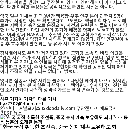
압박과 위협을 받았다고 주장한 바 있어 다양한 해석이 이어지고 있
다. 다만 이러한 주장들은 공식적으로 확인된 사실은 아니다.
영국 일부 매체는 최근 3년간 핵융합·우주 연구 분야 과학자 5명이
추가로 사망한 사례도 확인됐다고 보도했다. 핵물리학자 누노 로레
로는 자택에서 총격으로 숨졌으며, 사건과 관련된 인물도 이후 사망
한 채 발견됐다. 다만 사건의 동기와 배경은 명확히 밝혀지지 않았
다. 이와 함께 NASA 제트추진연구소 소속 과학자 2명도 각각 2023
년과 2024년 사망했지만 사인은 공개되지 않았다. 제약 연구원이 실
종 후 호수에서 발견되는 등 유사 사례도 이어지고 있다.
정치권에서도 우려가 제기되고 있다. 공화당 소속 팀 버쳇 의원은
“관련 사례 수가 적지 않다”며 정부의 설명을 요구했다. 일부 언론은
서로 다른 기관 소속 인물들 사이에 일정한 연관성이 있을 가능성을
제기하고 있지만, 수사 당국은 “현재까지 확인된 공통된 범죄 패턴
이나 조직적 연결 고리는 없다”고 밝혔다.
잇따른 실종과 사망 사례를 둘러싸고 다양한 해석이 나오고 있지만,
현재까지 확인된 사실은 제한적이다. 백악관과 수사 당국이 진행 중
인 조사 결과가 사건의 성격을 가르는 핵심 변수가 될 것으로 보인
다.
허훈 기자
이 기자의 다른 기사
hyz7302@daum.net
ⓒ 인터내셔널포커스 & dspdaily.com 무단전재-재배포금지
BEST
뉴스
"한국 국적 취득한 조선족, 중국 농지 계속 보유해도 되