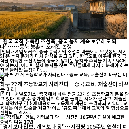
"한국 국적 취득한 조선족, 중국 농지 계속 보유해도 되
나"……동북 농촌의 오래된 논쟁
[인터내셔널포커스] 중국 동북지역 조선족 마을에서 오랫동안 제기
돼 온 농지 문제가 다시 관심을 끌고 있다. 한국으로 이주해 한국 국
적을 취득한 조선족들이 중국에 남겨둔 농지와 주택을 계속 보유해
야 하는지, 아니면 실제 농사를 짓는 주민들에게 다시 배분해야 하는
지를 둘러싼 논쟁이다....
하루 22개 초등학교가 사라진다…중국 교육, 저출산이 바꾸
는 미래
[인터내셔널포커스] 중국에서 하루 평균 22개의 초등학교가 문을 닫
고 있다. 학생 수 증가에 맞춰 학교를 늘리던 시대가 끝나고, 저출산
과 학령인구 감소에 대응하는 교육체계 재편이 본격화되고 있다. 교
육계는 이를 단순한 폐교가 아닌 '규모 확대에서 교육의 질 향상으로
전환되는 역사...
"경제보다 안보, 개혁보다 당"…시진핑 105주년 연설이 예