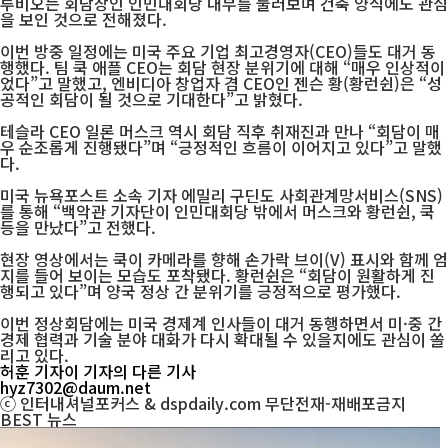
루비오는 회담장인 인민대회당 내부를 둘러보며 건축 양식에도 관심
을 보인 것으로 전해졌다.
이번 방중 일정에는 미국 주요 기업 최고경영자(CEO)들도 대거 동
행했다. 팀 쿡 애플 CEO는 회담 현장 분위기에 대해 “매우 인상적이
었다”고 말했고, 엔비디아 창업자 겸 CEO인 젠슨 황(황런쉰)은 “성
공적인 회담이 될 것으로 기대한다”고 밝혔다.
테슬라 CEO 일론 머스크 역시 회담 직후 취재진과 만나 “회담이 매
우 순조롭게 진행됐다”며 “긍정적인 흐름이 이어지고 있다”고 말했
다.
미국 뉴욕포스트 소속 기자 에밀리 구딘도 사회관계망서비스(SNS)
를 통해 “백악관 기자단이 인민대회당 밖에서 머스크와 황런쉰, 쿡
등을 만났다”고 전했다.
현장 영상에서는 쿡이 카메라를 향해 손가락 브이(V) 표시와 함께 엄
지를 들어 보이는 모습도 포착됐다. 황런쉰은 “회담이 원활하게 진
행되고 있다”며 양국 정상 간 분위기를 긍정적으로 평가했다.
이번 정상회담에는 미국 경제계 인사들이 대거 동행하면서 미·중 간
경제 협력과 기술 분야 대화가 다시 확대될 수 있을지에도 관심이 쏠
리고 있다.
허훈 기자
이 기자의 다른 기사
hyz7302@daum.net
ⓒ 인터내셔널포커스 & dspdaily.com 무단전재-재배포금지
BEST
뉴스