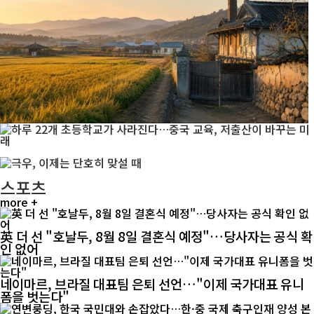
스포츠
more +
英 더 선 "호날두, 8월 8일 결혼식 예정"…당사자는 공식 확
인 없어
네이마르, 브라질 대표팀 은퇴 선언…"이제 국가대표 유니
폼을 벗는다"