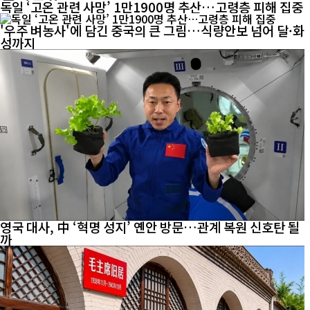
독일 ‘고온 관련 사망’ 1만1900명 추산…고령층 피해 집중
'우주 벼농사'에 담긴 중국의 큰 그림…식량안보 넘어 달·화
성까지
영국 대사, 中 ‘혁명 성지’ 옌안 방문…관계 복원 신호탄 될
까