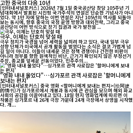
고한 중국의 다음 10년
[인터내셔널포커스] 2026년 7월 1일 중국공산당 창당 105주년 기
념대회에서 발표된 시진핑 국가주석의 연설은 단순한 기념사가 아니
었다. 약 1만 자에 달하는 이번 연설은 지난 105년의 역사를 되돌아
보는 동시에, 향후 중국의 국정 운영 방향과 대외전략, 그리고 중국
공산당이 어떤 방식으로 장기 집권과 국가 발전을 ...
극우, 이제는 단호히 맞설 때
극우 정치가 국경을 넘어 세력을 넓히려 하고 있다. 국내 일부 극우
성향 단체가 미국에서 공개 활동을 벌였다는 소식은 결코 가볍게 넘
길 일이 아니다. 이들이 내세운 것은 정책 경쟁이나 건전한 비판이
아니라 정부를 향한 원색적인 비난, 근거가 확인되지 않은 부정선거
주장, 종교를 앞세운 선동이었다. 민주주의...
"영화 내내 울었다"…싱가포르 관객 사로잡은 '할머니에게
보내는 편지'
[인터내셔널포커스] 중국 영화 <할머니에게 보내는 편지>(给阿嬷
的情书)가 싱가포르에서 개봉과 동시에 큰 관심을 모으며 해외 화교
사회의 공감을 이끌어내고 있다. 18일 현지 영화업계에 따르면 이
작품은 싱가포르 내 26개 극장 가운데 24개 극장에서 상영을 시작했
다. 개...