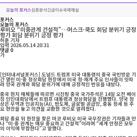
오늘의 포커스
심층분석
긴급이슈
국제해설
포커스
오늘의 포커스
루비오 “미중관계 건설적”…머스크·쿡도 회담 분위기 긍정
평가 회담 분위기 긍정 평가
허훈
기자
입력 2026.05.14 20:31
댓글 0
가
[인터내셔널포커스] 도널드 트럼프 미국 대통령의 중국 국빈방문 기
간 열린 미·중 정상회담 현장에서 미국 정·재계 주요 인사들이 잇따
라 양국 관계와 회담 분위기에 대해 긍정적인 반응을 내놨다.
중국 현지 매체들에 따르면 시진핑 중국 국가주석은 14일 오전 베이
징 인민대회당에서 트럼프 대통령과 정상회담을 진행했다. 양국 정
상은 무역과 인공지능(AI), 반도체, 글로벌 공급망, 중동 정세 등 주
요 현안을 놓고 의견을 교환한 것으로 알려졌다.
회담 종료 뒤 현장을 찾은 마코 루비오 미국 국무장관은 기자들과 만
나 “미·중 관계는 매우 중요하고 건설적”이라며 “세계 안정은 모두
의 이익에 부합한다”고 말했다.