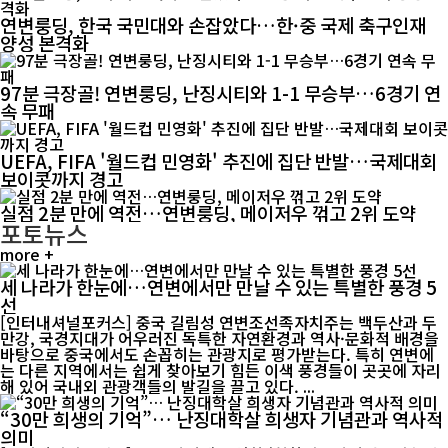
연변룽딩, 한국 국민대와 손잡았다…한·중 국제 축구인재
양성 본격화
97분 극장골! 연변룽딩, 난징시티와 1-1 무승부…6경기 연
속 무패
UEFA, FIFA '월드컵 민영화' 추진에 집단 반발…국제대회
보이콧까지 경고
실점 2분 만에 역전…연변룽딩, 메이저우 꺾고 2위 도약
포토뉴스
more +
세 나라가 한눈에…연변에서만 만날 수 있는 특별한 풍경 5
선
[인터내셔널포커스] 중국 길림성 연변조선족자치주는 백두산과 두
만강, 국경지대가 어우러진 독특한 자연환경과 역사·문화적 배경을
바탕으로 중국에서도 손꼽히는 관광지로 평가받는다. 특히 연변에
는 다른 지역에서는 쉽게 찾아보기 힘든 이색 풍경들이 곳곳에 자리
해 있어 국내외 관광객들의 발길을 끌고 있다. ...
“30만 희생의 기억”… 난징대학살 희생자 기념관과 역사적
의미