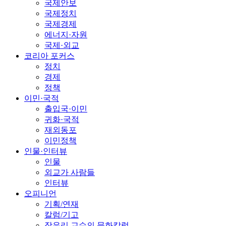
국제안보
국제정치
국제경제
에너지·자원
국제·외교
코리아 포커스
정치
경제
정책
이민·국적
출입국·이민
귀화·국적
재외동포
이민정책
인물·인터뷰
인물
외교가 사람들
인터뷰
오피니언
기획/연재
칼럼/기고
장유리 교수의 문화칼럼