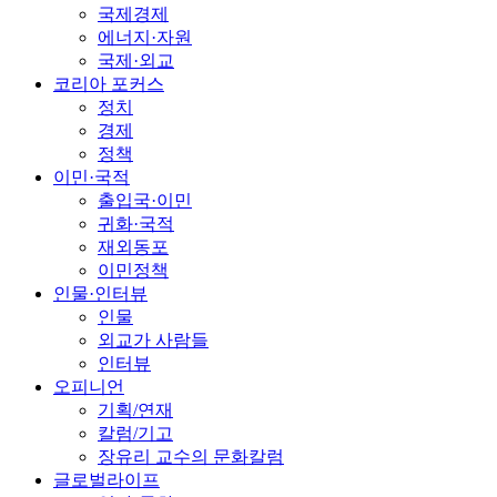
국제경제
에너지·자원
국제·외교
코리아 포커스
정치
경제
정책
이민·국적
출입국·이민
귀화·국적
재외동포
이민정책
인물·인터뷰
인물
외교가 사람들
인터뷰
오피니언
기획/연재
칼럼/기고
장유리 교수의 문화칼럼
글로벌라이프