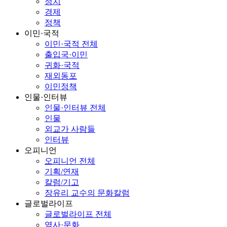
정치
경제
정책
이민·국적
이민·국적 전체
출입국·이민
귀화·국적
재외동포
이민정책
인물·인터뷰
인물·인터뷰 전체
인물
외교가 사람들
인터뷰
오피니언
오피니언 전체
기획/연재
칼럼/기고
장유리 교수의 문화칼럼
글로벌라이프
글로벌라이프 전체
역사·문화