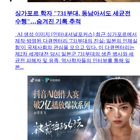
싱가포르 학자 "731부대, 동남아서도 세균전
수행"…숨겨진 기록 추적
AI 생성 이미지 [인터내셔널포커스] 최근 싱가포르에서
제작·방영된 다큐멘터리 '731부대의 진실: 일본의 인체실
험'이 국제사회의 관심을 모으고 있다. 이 다큐멘터리는
제2차 세계대전 당시 일본군 731부대의 생존 병사와 세
균전 피해자 및 유족, 역사학자들의 인터뷰를 통해 일
본...