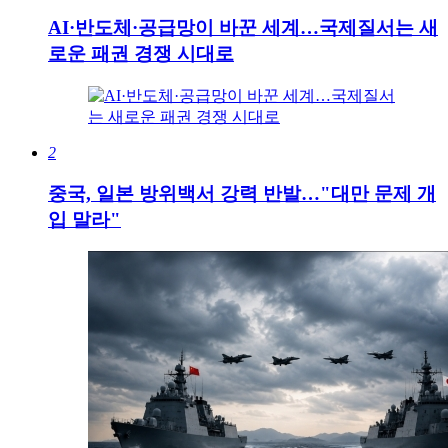
AI·반도체·공급망이 바꾼 세계…국제질서는 새
로운 패권 경쟁 시대로
2
중국, 일본 방위백서 강력 반발…"대만 문제 개
입 말라"