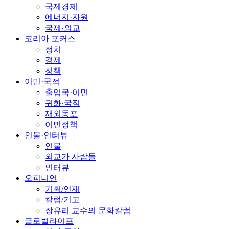
국제경제
에너지·자원
국제·외교
코리아 포커스
정치
경제
정책
이민·국적
출입국·이민
귀화·국적
재외동포
이민정책
인물·인터뷰
인물
외교가 사람들
인터뷰
오피니언
기획/연재
칼럼/기고
장유리 교수의 문화칼럼
글로벌라이프