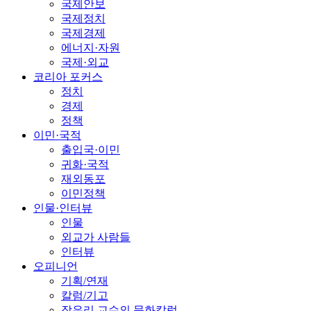
국제안보
국제정치
국제경제
에너지·자원
국제·외교
코리아 포커스
정치
경제
정책
이민·국적
출입국·이민
귀화·국적
재외동포
이민정책
인물·인터뷰
인물
외교가 사람들
인터뷰
오피니언
기획/연재
칼럼/기고
장유리 교수의 문화칼럼