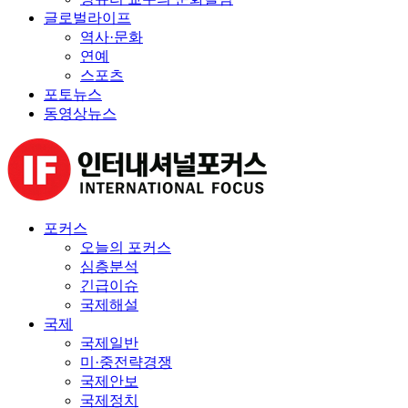
글로벌라이프
역사·문화
연예
스포츠
포토뉴스
동영상뉴스
포커스
오늘의 포커스
심층분석
긴급이슈
국제해설
국제
국제일반
미·중전략경쟁
국제안보
국제정치