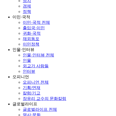
정치
경제
정책
이민·국적
이민·국적 전체
출입국·이민
귀화·국적
재외동포
이민정책
인물·인터뷰
인물·인터뷰 전체
인물
외교가 사람들
인터뷰
오피니언
오피니언 전체
기획/연재
칼럼/기고
장유리 교수의 문화칼럼
글로벌라이프
글로벌라이프 전체
역사·문화