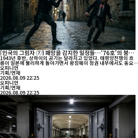
[민국의 그림자 ⑦] 패망을 감지한 밀정들…‘76호’의 붕괴
와 특무들의 마지막 선택
1943년 후반, 상하이의 공기는 달라지고 있었다. 태평양전쟁의 흐
름이 일본에 불리하게 돌아가면서 왕징웨이 정권 내부에서도 동요가
시작됐다. 겉으로는 여전히 일본과의 협력을 외쳤지만, 일부 고위 인
오피니언
사들은 이미 일본이 패전할 경우 자신들의 운명이 어떻게 될지를 계
기획/연재
산하고 있었다. 상하이를 공포에 몰아넣었던 특무기관 ‘76호’도 예
2026.08.09 22:25
외가 아니었다. 한때 군통과 중통, 공산당 지...
오피니언
기획/연재
2026.08.09 22:25