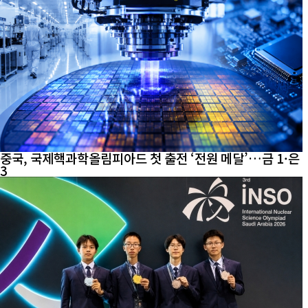
중국, 국제핵과학올림피아드 첫 출전 ‘전원 메달’…금 1·은
3