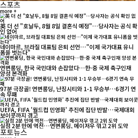
스포츠
more +
英 더 선 "호날두, 8월 8일 결혼식 예정"…당사자는 공식 확
인 없어
네이마르, 브라질 대표팀 은퇴 선언…"이제 국가대표 유니
폼을 벗는다"
연변룽딩, 한국 국민대와 손잡았다…한·중 국제 축구인재
양성 본격화
97분 극장골! 연변룽딩, 난징시티와 1-1 무승부…6경기 연
속 무패
UEFA, FIFA '월드컵 민영화' 추진에 집단 반발…국제대회
보이콧까지 경고
실점 2분 만에 역전…연변룽딩, 메이저우 꺾고 2위 도약
포토뉴스