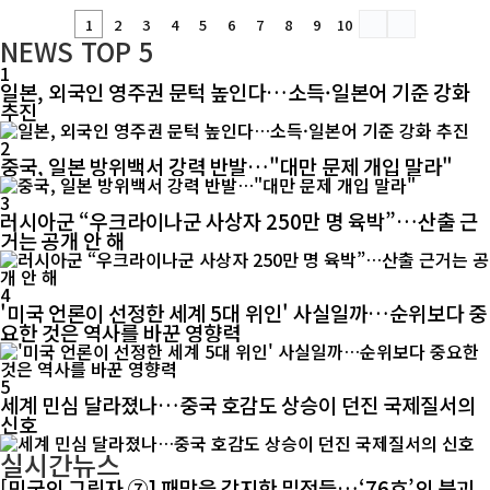
1
2
3
4
5
6
7
8
9
10
NEWS
TOP 5
1
일본, 외국인 영주권 문턱 높인다…소득·일본어 기준 강화
추진
2
중국, 일본 방위백서 강력 반발…"대만 문제 개입 말라"
3
러시아군 “우크라이나군 사상자 250만 명 육박”…산출 근
거는 공개 안 해
4
'미국 언론이 선정한 세계 5대 위인' 사실일까…순위보다 중
요한 것은 역사를 바꾼 영향력
5
세계 민심 달라졌나…중국 호감도 상승이 던진 국제질서의
신호
실시간뉴스
[민국의 그림자 ⑦] 패망을 감지한 밀정들…‘76호’의 붕괴