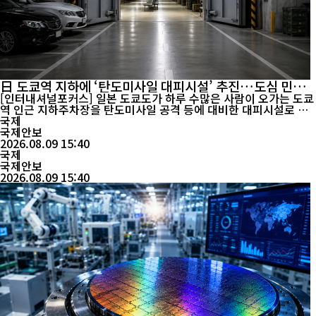
日 도쿄역 지하에 ‘탄도미사일 대피시설’ 추진…도심 민방
위 강화
[인터내셔널포커스] 일본 도쿄도가 하루 수많은 사람이 오가는 도쿄
역 인근 지하주차장을 탄도미사일 공격 등에 대비한 대피시설로 개
조한다. 단시간 몸을 피하는 기존 긴급대피시설보다 방호 능력을 높
국제
이고 비상물자를 갖춰 일정 시간 체류할 수 있는 공간으로 조성한다
국제안보
는 계획이다. 닛케이아시아 등에 따르면 고이케 유리코 도쿄도지사
2026.08.09 15:40
는 지난 7일 기자회견에서 도쿄역 인근 야에스 ...
국제
국제안보
2026.08.09 15:40