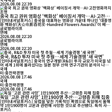
2026.08.08 22:39
중국 최고 권위 영화상 ‘백화상’ 베이징서 개막…AI·고전영
화까지 조명
[인터내셔널포커스] 중국을 대표하는 영화상 가운데 하나인 ‘대중영
화 백화상(大众电影百花奖·Hundred Flowers Awards)’이 베이
징에서 막을 올렸다. 60년 넘는 역사를 지닌 백화상은 올해 시상식
글로벌라이프
을 넘어 영화 상영과 포럼, 인공지능(AI) 기반 영상 창작에 대한 논의
연예
까지 아우르는 종합 영화문화 행사로 진행된다. 제38회 백화상 개막
2026.08.08 22:20
식은 7일 베이징 차오양공원에서 열렸다. 올해는 작...
글로벌라이프
연예
2026.08.08 22:20
중국, R&D 투자 미국 첫 추월…세계 기술경쟁 ‘새 국면’
[인터내셔널포커스] 중국의 연구개발(R&D) 투자 규모가 미국을 넘
어 세계 1위에 올라섰다는 일본 정부 산하 연구기관의 분석이 나왔
다. 논문 발표 건수와 피인용 상위 논문에서 이미 두각을 나타낸 중
국제
국이 연구개발 투자에서도 미국을 앞서면서 세계 과학기술 경쟁의
미·중전략경쟁
무게중심이 빠르게 변화하고 있다는 분석이 나온다. 일본 니혼게이
2026.08.08 17:46
자이신문이 8일 보도한 일본 문부과학성 과학기술·학술정책연구소
국제
(NISTEP)의 ‘20...
미·중전략경쟁
2026.08.08 17:46
독일 ‘고온 관련 사망’ 1만1900명 추산…고령층 피해 집중
[인터내셔널포커스] 유럽을 덮친 기록적인 폭염으로 독일에서 올해
약 1만1900명이 고온과 관련해 사망한 것으로 추산됐다. 특히 사망
자의 상당수가 75세 이상 고령층에 집중되면서 폭염이 단순한 기상
포커스