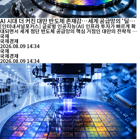
AI 시대 더 커진 대만 반도체 존재감…세계 공급망의 ‘딜레
마’
[인터내셔널포커스] 글로벌 인공지능(AI) 인프라 투자가 빠르게 확
대되면서 세계 첨단 반도체 공급망의 핵심 거점인 대만의 전략적 가
치가 다시 부각되고 있다. AI 데이터센터와 고성능 컴퓨팅 수요가 늘
국제
어날수록 첨단 공정 반도체에 대한 의존도 역시 높아지기 때문이다.
국제경제
스탠다드차타드 글로벌 최고투자책임자(CIO) 오피스 측 분석에 따
2026.08.09 14:34
르면 세계 7나노미터(㎚) 이하 첨단 반도체의 ...
국제
국제경제
2026.08.09 14:34