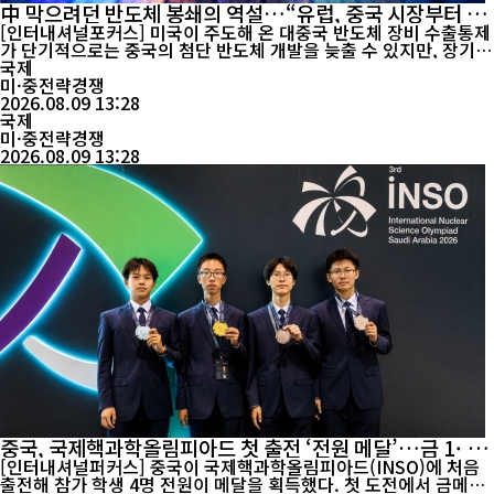
中 막으려던 반도체 봉쇄의 역설…“유럽, 중국 시장부터 잃
을 수도”
[인터내셔널포커스] 미국이 주도해 온 대중국 반도체 장비 수출통제
가 단기적으로는 중국의 첨단 반도체 개발을 늦출 수 있지만, 장기적
으로는 중국의 기술 자립을 촉진하고 유럽 기업의 중국 시장 입지를
국제
약화시키는 역효과를 낳을 수 있다는 분석이 나왔다. 프랑스 파리1
미·중전략경쟁
대학의 에마뉘엘 콩브(Emmanuel Combe) 교수는 최근 프랑스 경
2026.08.09 13:28
제지 《레제코(Les Echos)》 기고문에서 네덜란드...
국제
미·중전략경쟁
2026.08.09 13:28
중국, 국제핵과학올림피아드 첫 출전 ‘전원 메달’…금 1·은
3
[인터내셔널퍼커스] 중국이 국제핵과학올림피아드(INSO)에 처음
출전해 참가 학생 4명 전원이 메달을 획득했다. 첫 도전에서 금메달