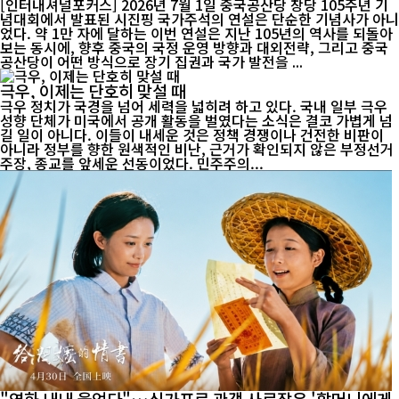
[인터내셔널포커스] 2026년 7월 1일 중국공산당 창당 105주년 기
념대회에서 발표된 시진핑 국가주석의 연설은 단순한 기념사가 아니
었다. 약 1만 자에 달하는 이번 연설은 지난 105년의 역사를 되돌아
보는 동시에, 향후 중국의 국정 운영 방향과 대외전략, 그리고 중국
공산당이 어떤 방식으로 장기 집권과 국가 발전을 ...
극우, 이제는 단호히 맞설 때
극우 정치가 국경을 넘어 세력을 넓히려 하고 있다. 국내 일부 극우
성향 단체가 미국에서 공개 활동을 벌였다는 소식은 결코 가볍게 넘
길 일이 아니다. 이들이 내세운 것은 정책 경쟁이나 건전한 비판이
아니라 정부를 향한 원색적인 비난, 근거가 확인되지 않은 부정선거
주장, 종교를 앞세운 선동이었다. 민주주의...
"영화 내내 울었다"…싱가포르 관객 사로잡은 '할머니에게