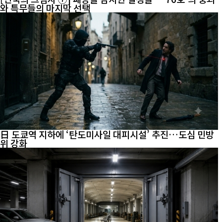
와 특무들의 마지막 선택
日 도쿄역 지하에 ‘탄도미사일 대피시설’ 추진…도심 민방
위 강화