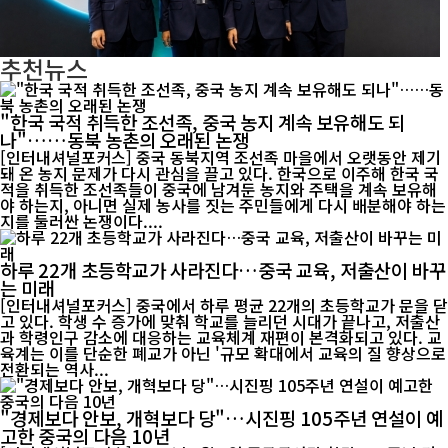
추천뉴스
"한국 국적 취득한 조선족, 중국 농지 계속 보유해도 되
나"……동북 농촌의 오래된 논쟁
[인터내셔널포커스] 중국 동북지역 조선족 마을에서 오랫동안 제기
돼 온 농지 문제가 다시 관심을 끌고 있다. 한국으로 이주해 한국 국
적을 취득한 조선족들이 중국에 남겨둔 농지와 주택을 계속 보유해
야 하는지, 아니면 실제 농사를 짓는 주민들에게 다시 배분해야 하는
지를 둘러싼 논쟁이다....
하루 22개 초등학교가 사라진다…중국 교육, 저출산이 바꾸
는 미래
[인터내셔널포커스] 중국에서 하루 평균 22개의 초등학교가 문을 닫
고 있다. 학생 수 증가에 맞춰 학교를 늘리던 시대가 끝나고, 저출산
과 학령인구 감소에 대응하는 교육체계 재편이 본격화되고 있다. 교
육계는 이를 단순한 폐교가 아닌 '규모 확대에서 교육의 질 향상으로
전환되는 역사...
"경제보다 안보, 개혁보다 당"…시진핑 105주년 연설이 예
고한 중국의 다음 10년