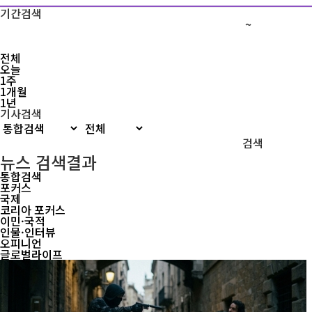
기간검색
~
전체
오늘
1주
1개월
1년
기사검색
검색
뉴스 검색결과
통합검색
포커스
국제
코리아 포커스
이민·국적
인물·인터뷰
오피니언
글로벌라이프