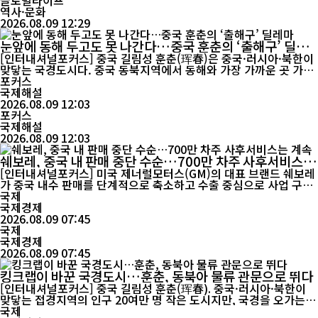
직인 중심에는 축구가 있다. 동북지역 축구...
글로벌라이프
역사·문화
2026.08.09 12:29
눈앞에 동해 두고도 못 나간다…중국 훈춘의 ‘출해구’ 딜레
마
[인터내셔널포커스] 중국 길림성 훈춘(珲春)은 중국·러시아·북한이
맞닿는 국경도시다. 중국 동북지역에서 동해와 가장 가까운 곳 가운
데 하나지만 중국 영토는 바다에 직접 닿지 않는다. 지도에서는 불과
포커스
수십㎞ 거리지만, 그 사이에는 160여 년의 국경 역사와 중·러·북 3
국제해설
국의 이해관계가 얽혀 있다. 그 출발점은 1860년 청나라와 러시아제
2026.08.09 12:03
국이 체결한 베이징조약이다. 이 조약으로 우수리강 동쪽의 광대한
포커스
지역이 러...
국제해설
2026.08.09 12:03
쉐보레, 중국 내 판매 중단 수순…700만 차주 사후서비스는
계속
[인터내셔널포커스] 미국 제너럴모터스(GM)의 대표 브랜드 쉐보레
가 중국 내수 판매를 단계적으로 축소하고 수출 중심으로 사업 구조
를 재편하고 있다. 한때 중국에서 연간 70만 대 이상을 판매했던 쉐
국제
보레의 2025년 소매 판매량은 8747대까지 떨어졌다. 전년 대비 83.
국제경제
4% 급감한 수치다. 중국 공영방송 CCTV(中央电视台)에 따르면 G
2026.08.09 07:45
M 측은 최근 제기된 ‘쉐보레 중국시장 철수설’과 관...
국제
국제경제
2026.08.09 07:45
킹크랩이 바꾼 국경도시…훈춘, 동북아 물류 관문으로 뛰다
[인터내셔널포커스] 중국 길림성 훈춘(珲春). 중국·러시아·북한이
맞닿는 접경지역의 인구 20여만 명 작은 도시지만, 국경을 오가는
물류의 규모는 도시의 크기를 뛰어넘는다. 러시아산 수산물을 실은
국제