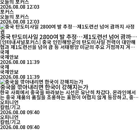
이변을 넘어 고령사회가 대비해야 할 주요 사회적 재난으로 부상하
오늘의 포커스
고 있다. 독일 로베르트코흐연구소(RKI)가 6일 발표한 보고서에 따
2026.08.08 12:03
르면 올해 들어 7월 26일까지 독일의 고온 관련 ...
포커스
오늘의 포커스
2026.08.08 12:03
중국 탄도미사일 2800여 발 추정…제1도련선 넘어 괌까지
사정권
[인터내셔널포커스] 중국 인민해방군의 탄도미사일 전력이 대만해
협과 제1도련선을 넘어 괌 등 서태평양 미군의 주요 거점까지 겨냥
하는 다층적 타격체계로 확대되고 있다는 미국 군사전문매체의 분석
국제
이 나왔다. 단순한 미사일 보유량 증가보다 사거리 확대와 극초음속
국제안보
무기, 정밀타격 능력의 결합이 서태평양 군사 균형의 주요 변수로 떠
2026.08.08 11:39
국제
오르고 있다는 평가다. 미국 군사전문매체 ‘더...
국제안보
2026.08.08 11:39
중국을 깎아내리면 한국이 강해지는가
한국 사회에서 중국을 바라보는 시선은 유난히 차갑다. 온라인에서
는 중국 제품의 품질을 조롱하는 표현이 어렵지 않게 등장하고, 중국
인 전체를 싸잡아 비난하는 혐오성 발언도 적지 않다. 일부 전문가와
오피니언
유튜버들은 중국 경제의 위기나 기술적 한계를 반복적으로 강조하며
칼럼/기고
중국의 성장을 평가절하하기도 한다. 그러나 공장과 유통 현장으로
2026.08.08 09:40
들어가면 이야기는 달라진다. 한국 경제는 생각보다 훨씬 깊숙이 중
오피니언
국의 제...
칼럼/기고
2026.08.08 09:40