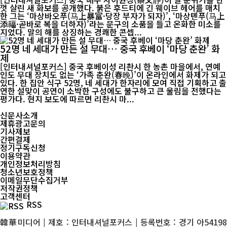
껏 살린 새 화보를 공개했다. 붉은 후드티에 긴 웨이브 헤어를 매치
한 그는 ‘마상바오푸(马上暴富·당장 부자가 되자)’, ‘마상톈푸(马上
添福·곧바로 복을 더하자)’라는 문구의 소품을 들고 온화한 미소를
지었다. 말의 해를 상징하는 경쾌한 콘셉...
52명 네 세대가 만든 설 무대… 중국 후베이 ‘마당 춘완’ 화
제
[인터내셔널포커스] 중국 후베이성 리촨시 한 농촌 마을에서, 연예
인도 무대 장치도 없는 ‘가족 춘완(春晚)’이 온라인에서 화제가 되고
있다. 한 집안 식구 52명, 네 세대가 한자리에 모여 직접 기획하고 출
연한 설맞이 공연이 소박한 구성에도 불구하고 큰 울림을 전했다는
평가다. 현지 보도에 따르면 리촨시 마...
신문사소개
제휴광고문의
기사제보
간편결제
정기구독신청
이용약관
개인정보처리방침
청소년보호정책
이메일무단수집거부
저작권정책
고객센터
RSS
韓華미디어 | 제호 : 인터내셔널포커스 | 등록번호 : 경기 아54198