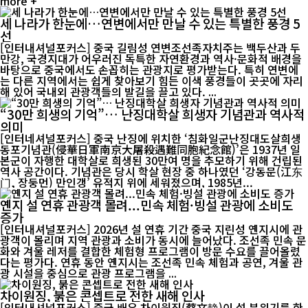
more +
세 나라가 한눈에…연변에서만 만날 수 있는 특별한 풍경 5
선
[인터내셔널포커스] 중국 길림성 연변조선족자치주는 백두산과 두
만강, 국경지대가 어우러진 독특한 자연환경과 역사·문화적 배경을
바탕으로 중국에서도 손꼽히는 관광지로 평가받는다. 특히 연변에
는 다른 지역에서는 쉽게 찾아보기 힘든 이색 풍경들이 곳곳에 자리
해 있어 국내외 관광객들의 발길을 끌고 있다. ...
“30만 희생의 기억”… 난징대학살 희생자 기념관과 역사적
의미
[인터네셔널포커스] 중국 난징에 위치한 ‘침화일군난징대도살희생
동포기념관(侵華日軍南京大屠殺遇難同胞紀念館)’은 1937년 일
본군이 자행한 대학살로 희생된 30만여 명을 추모하기 위해 건립된
역사 공간이다. 기념관은 당시 학살 현장 중 하나였던 ‘강동문(江东
门, 장둥먼) 만인갱’ 유적지 위에 세워졌으며, 1985년...
옌지 설 연휴 관광객 몰려...민속 체험·빙설 관광에 소비도
증가
[인터내셔널포커스] 2026년 설 연휴 기간 중국 지린성 옌지시에 관
광객이 몰리며 지역 관광과 소비가 동시에 늘어났다. 조선족 민속 문
화와 겨울 레저를 결합한 체험형 프로그램이 방문 수요를 끌어올렸
다는 평가다. 연휴 동안 옌지시는 조선족 민속 체험과 공연, 겨울 관
광 시설을 중심으로 관광 프로그램을 ...
차이원징, 붉은 콘셉트로 전한 새해 인사
[인터내셔널포커스] 중국 배우 차이원징(蔡文静)이 설 분위기를 한