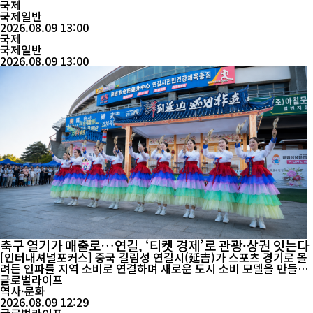
1개와 은메달 3개를 거두면서 중국의 청소년 핵과학 인재 양성에도
국제
관심이 쏠리고 있다. 신화통신 등에 따르면 2026년 국제핵과학올림
국제일반
피아드는 8일(현지시간) 사우디아라비아 서부 도시 제다에서 폐막
2026.08.09 13:00
했다. 중국 대표팀은 이번 대회에 처음 참가해 금...
국제
국제일반
2026.08.09 13:00
축구 열기가 매출로…연길, ‘티켓 경제’로 관광·상권 잇는다
[인터내셔널포커스] 중국 길림성 연길시(延吉)가 스포츠 경기로 몰
려든 인파를 지역 소비로 연결하며 새로운 도시 소비 모델을 만들어
가고 있다. 축구장에서 시작된 열기가 음식점과 쇼핑몰, 호텔, 관광
글로벌라이프
시장까지 확산하면서 스포츠와 상업·문화·관광을 결합한 ‘상문여체
역사·문화
(商文旅体)’ 융합 효과가 나타나고 있다. 올여름 연길 소비시장을 움
2026.08.09 12:29