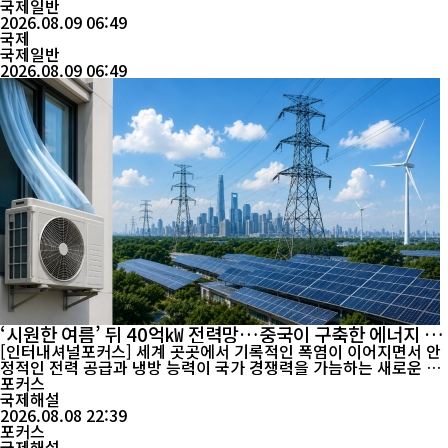
차량이 들어오는가 하면 중국산 자동차와 전자제품, 생활용품은 반
국제일반
대 방향으로 국경을 넘는다. 한때 ‘변방’으로 불리던 도시가 동북아
2026.08.09 06:49
국제
물류의 길목으로 빠르게 변하고 있다. 훈춘의 변화를...
국제일반
2026.08.09 06:49
‘시원한 여름’ 뒤 40억㎾ 전력망…중국이 구축한 에너지 인
프라
[인터내셔널포커스] 세계 곳곳에서 기록적인 폭염이 이어지면서 안
정적인 전력 공급과 냉방 능력이 국가 경쟁력을 가늠하는 새로운 요
소로 떠오르고 있다. 냉방 수요가 급증할 때마다 전력 가격 상승과
포커스
공급 불안이 반복되는 국가가 있는 반면, 중국에서는 대규모 발전·
국제해설
송전망과 제조업 기반이 폭염 대응을 뒷받침하고 있다는 평가가 나
2026.08.08 22:39
온다. 차이나데일리에 따르면 중국의 발전 설비용량은 2026년 5월
포커스
40억1천만㎾에 ...
국제해설