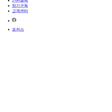
간편결제
정기구독
고객센터
포커스
오늘의 포커스
심층분석
긴급이슈
국제해설
국제
국제일반
미·중전략경쟁
국제안보
국제정치
국제경제
에너지·자원
국제·외교
코리아 포커스
정치
경제