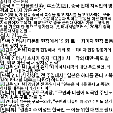
[중국 외교 인물열전 ⑬] 후스(胡适), 중국 현대 지식인의 영
광과 끝나지 않은 논쟁
후스(胡适)가 전통 중국식 복장을 입고 저서를 들고 인사하는 모습
을 재현한 컬러 일러스트. 신문화운동과 백화문 운동을 이끈 대표적
지식인이자 교육자, 외교관으로 중국 근현대사에서 가장 논쟁적인
인물 가운데 한 명으로 평가된다. [인터내셔널포커스] 20세기 중국
근현대사를 논할...
실시간뉴스
[단독 인터뷰] 다문화 현장에서 ‘의회’로… 최미자 현장 활동
가의 정치 도전
[단독 인터뷰] 호사카 유지 “다카이치 내각의 대만·독도 발
언, 외교 아닌 국내 정치용 전략”
[단독 인터뷰] 강창일 전 주일대사 “일본은 하나를 준다고 똑
같이 하나를 내주는 나라가 아니야”
[인터뷰] 박동웅 구로구의장, “구민과 더불어 외국인 주민도
살기 좋은 구로 만들 것”
[인터뷰] “결혼이주 여성도 한국인 ㅡ 이들 위한 대변도 필요