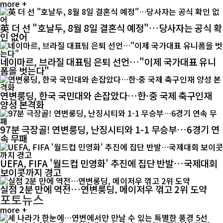
more +
英 더 선 "호날두, 8월 8일 결혼식 예정"…당사자는 공식 확
인 없어
네이마르, 브라질 대표팀 은퇴 선언…"이제 국가대표 유니
폼을 벗는다"
연변룽딩, 한국 국민대와 손잡았다…한·중 국제 축구인재
양성 본격화
97분 극장골! 연변룽딩, 난징시티와 1-1 무승부…6경기 연
속 무패
UEFA, FIFA '월드컵 민영화' 추진에 집단 반발…국제대회
보이콧까지 경고
실점 2분 만에 역전…연변룽딩, 메이저우 꺾고 2위 도약
포토뉴스
more +