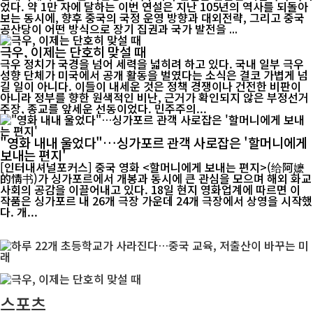
었다. 약 1만 자에 달하는 이번 연설은 지난 105년의 역사를 되돌아
보는 동시에, 향후 중국의 국정 운영 방향과 대외전략, 그리고 중국
공산당이 어떤 방식으로 장기 집권과 국가 발전을 ...
극우, 이제는 단호히 맞설 때
극우 정치가 국경을 넘어 세력을 넓히려 하고 있다. 국내 일부 극우
성향 단체가 미국에서 공개 활동을 벌였다는 소식은 결코 가볍게 넘
길 일이 아니다. 이들이 내세운 것은 정책 경쟁이나 건전한 비판이
아니라 정부를 향한 원색적인 비난, 근거가 확인되지 않은 부정선거
주장, 종교를 앞세운 선동이었다. 민주주의...
"영화 내내 울었다"…싱가포르 관객 사로잡은 '할머니에게
보내는 편지'
[인터내셔널포커스] 중국 영화 <할머니에게 보내는 편지>(给阿嬷
的情书)가 싱가포르에서 개봉과 동시에 큰 관심을 모으며 해외 화교
사회의 공감을 이끌어내고 있다. 18일 현지 영화업계에 따르면 이
작품은 싱가포르 내 26개 극장 가운데 24개 극장에서 상영을 시작했
다. 개...
스포츠