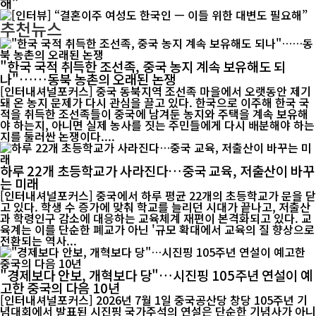
해”
추천뉴스
"한국 국적 취득한 조선족, 중국 농지 계속 보유해도 되
나"……동북 농촌의 오래된 논쟁
[인터내셔널포커스] 중국 동북지역 조선족 마을에서 오랫동안 제기
돼 온 농지 문제가 다시 관심을 끌고 있다. 한국으로 이주해 한국 국
적을 취득한 조선족들이 중국에 남겨둔 농지와 주택을 계속 보유해
야 하는지, 아니면 실제 농사를 짓는 주민들에게 다시 배분해야 하는
지를 둘러싼 논쟁이다....
하루 22개 초등학교가 사라진다…중국 교육, 저출산이 바꾸
는 미래
[인터내셔널포커스] 중국에서 하루 평균 22개의 초등학교가 문을 닫
고 있다. 학생 수 증가에 맞춰 학교를 늘리던 시대가 끝나고, 저출산
과 학령인구 감소에 대응하는 교육체계 재편이 본격화되고 있다. 교
육계는 이를 단순한 폐교가 아닌 '규모 확대에서 교육의 질 향상으로
전환되는 역사...
"경제보다 안보, 개혁보다 당"…시진핑 105주년 연설이 예
고한 중국의 다음 10년
[인터내셔널포커스] 2026년 7월 1일 중국공산당 창당 105주년 기
념대회에서 발표된 시진핑 국가주석의 연설은 단순한 기념사가 아니