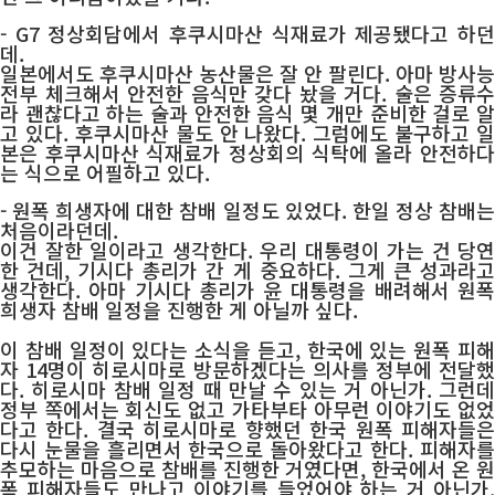
- G7 정상회담에서 후쿠시마산 식재료가 제공됐다고 하던
데.
일본에서도
후쿠시마산 농산물은 잘 안 팔린다. 아마 방사능
전부 체크해서 안전한 음식만 갖다 놨을 거다. 술은 증류수
라 괜찮다고 하는 술과 안전한 음식 몇 개만 준비한 걸로 알
고 있다. 후쿠시마산 물도 안 나왔다. 그럼에도 불구하고 일
본은 후쿠시마산 식재료가 정상회의 식탁에 올라 안전하다
는 식으로 어필하고 있다.
- 원폭 희생자에 대한 참배 일정도 있었다. 한일 정상 참배는
처음이라던데.
이건 잘한 일이라고 생각한다. 우리 대통령이 가는 건 당연
한 건데, 기시다 총리가 간 게 중요하다. 그게 큰 성과라고
생각한다. 아마 기시다 총리가 윤 대통령을 배려해서 원폭
희생자 참배 일정을 진행한 게 아닐까 싶다.
이 참배 일정이 있다는 소식을 듣고, 한국에 있는 원폭 피해
자 14명이 히로시마로 방문하겠다는 의사를 정부에 전달했
다. 히로시마 참배 일정 때 만날 수 있는 거 아닌가. 그런데
정부 쪽에서는 회신도 없고 가타부타 아무런 이야기도 없었
다고 한다. 결국 히로시마로 향했던 한국 원폭 피해자들은
다시 눈물을 흘리면서 한국으로 돌아왔다고 한다. 피해자를
추모하는 마음으로 참배를 진행한 거였다면, 한국에서 온 원
폭 피해자들도 만나고 이야기를 들었어야 하는 거 아닌가.