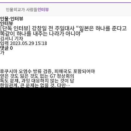
인물
외교가 사람들
인터뷰
인물·인터뷰
인터뷰
[단독 인터뷰] 강창일 전 주일대사 “일본은 하나를 준다고
똑같이 하나를 내주는 나라가 아니야”
김서니
기자
입력 2023.05.29 15:18
댓글 0
가
후쿠시마 오염수 방류 검증, 피해국도 포함되어야
얻은 것도 잃은 것도 없는 G7 정상회의
독도 문제, 과잉 대응하지 않는 것이 답
한일관계, 큰 문제는 없을 것. 다만…