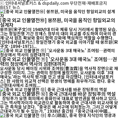
ⓒ 인터내셔널포커스 & dspdaily.com 무단전재-재배포금지
BEST
뉴스
[중국 외교 인물열전⑩] 쑹쯔원, 미국을 움직인 항일외교의
설계자
쑹쯔원(宋子文)이 1940년대 미국 체류 당시 거리에서 촬영된 모습.
그는 항일전쟁 기간 장제스 정부의 대미 외교를 주도하며 미국의 경
제·군사 원조 확보와 중미 협력 강화에 핵심적인 역할을 수행했다.
[인터내셔널포커스] 항일전쟁기 중국 외교를 이야기할 때 쑹쯔원(宋
子文·1894~1971)...
[중국 외교 인물열전 ⑪] '오사운동 3대 매국노' 조여림…권
력의 정상에서 역사의 심판대까지
오사운동 당시 베이징 시위와 조여림(曹汝霖)을 역사적 장면으로 재
구성한 이미지. 그는 권력의 정점에 올랐지만, 오사운동 이후 '3대
매국노'라는 역사적 평가를 안고 생을 마감했다. [인터내셔널포커
스] 한 사람의 외교적 선택은 평생의 명예를 좌우하기도 한다. 중국
근현대사에서 조여림...
[중국 외교 인물열전 ⑫] 중국 근대사를 바꾼 장팅푸의 역설
장팅푸가 유엔 회의에서 중화민국 대표로 발언권을 행사하고 있다.
그는 역사학자이자 외교관으로 활동하며 중국 근대사와 외교사에 모
두 큰 족적을 남겼다. "중국은 왜 서구에 뒤처졌는가. 그리고 어떻게
근대국가가 될 수 있는가." 1938년 출간된『중국근대사(中國...