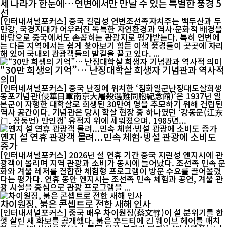
세 나라가 한눈에…연변에서만 만날 수 있는 특별한 풍경 5
선
[인터내셔널포커스] 중국 길림성 연변조선족자치주는 백두산과 두
만강, 국경지대가 어우러진 독특한 자연환경과 역사·문화적 배경을
바탕으로 중국에서도 손꼽히는 관광지로 평가받는다. 특히 연변에
는 다른 지역에서는 쉽게 찾아보기 힘든 이색 풍경들이 곳곳에 자리
해 있어 국내외 관광객들의 발길을 끌고 있다. ...
“30만 희생의 기억”… 난징대학살 희생자 기념관과 역사적
의미
[인터네셔널포커스] 중국 난징에 위치한 ‘침화일군난징대도살희생
동포기념관(侵華日軍南京大屠殺遇難同胞紀念館)’은 1937년 일
본군이 자행한 대학살로 희생된 30만여 명을 추모하기 위해 건립된
역사 공간이다. 기념관은 당시 학살 현장 중 하나였던 ‘강동문(江东
门, 장둥먼) 만인갱’ 유적지 위에 세워졌으며, 1985년...
옌지 설 연휴 관광객 몰려...민속 체험·빙설 관광에 소비도
증가
[인터내셔널포커스] 2026년 설 연휴 기간 중국 지린성 옌지시에 관
광객이 몰리며 지역 관광과 소비가 동시에 늘어났다. 조선족 민속 문
화와 겨울 레저를 결합한 체험형 프로그램이 방문 수요를 끌어올렸
다는 평가다. 연휴 동안 옌지시는 조선족 민속 체험과 공연, 겨울 관
광 시설을 중심으로 관광 프로그램을 ...
차이원징, 붉은 콘셉트로 전한 새해 인사
[인터내셔널포커스] 중국 배우 차이원징(蔡文静)이 설 분위기를 한
껏 살린 새 화보를 공개했다. 붉은 후드티에 긴 웨이브 헤어를 매치