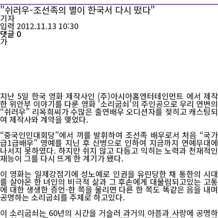
"쉬러우-조선족의 별이 한국서 다시 떴다"
기자
입력 2012.11.13 10:30
댓글 0
가
지난 5일 한국 영화 제작사인 (주)아시아홈엔터테인먼트 에서 제작
한 위안부 이야기를 다룬 영화 '소리굽쇠'의 주인공으로 우리 연변의
“쉬러우” 리옥희씨가 수많은 출연배우 오디션자를 젖히고 캐스팅되
여 제작사와 계약을 맺었다.
“중국인민대회당”에서 끼를 발휘하여 조선족 배우로서 처음 “국가
급1급배우” 영예를 지닌 후 신병으로 인하여 지금까지 연예무대에
나서지 못하였다. 하지만 쉬지 않고 다듬고 익히는 노력과 천재적인
재능이 그를 다시 뜨게 한 계기가 됐다.
이 영화는 일제강점기에 성노예로 인권을 유린당한 채 통한의 시대
를 살아온 한 녀인의 비극적 삶과 그 후손에게 대물림되고있는 고통
에 대한 생생한 증언-한 쪽을 울리면 다른 한 쪽도 똑같은 음을 내며
공명하는 소리굽쇠를 주제로 하고있다.
이 소리굽쇠는 60년의 시간을 거슬러 과거의 아픔과 사랑에 공명하