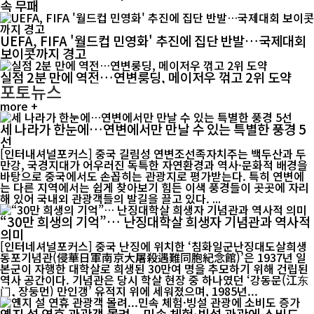
속 무패
UEFA, FIFA '월드컵 민영화' 추진에 집단 반발…국제대회
보이콧까지 경고
실점 2분 만에 역전…연변룽딩, 메이저우 꺾고 2위 도약
포토뉴스
more +
세 나라가 한눈에…연변에서만 만날 수 있는 특별한 풍경 5
선
[인터내셔널포커스] 중국 길림성 연변조선족자치주는 백두산과 두
만강, 국경지대가 어우러진 독특한 자연환경과 역사·문화적 배경을
바탕으로 중국에서도 손꼽히는 관광지로 평가받는다. 특히 연변에
는 다른 지역에서는 쉽게 찾아보기 힘든 이색 풍경들이 곳곳에 자리
해 있어 국내외 관광객들의 발길을 끌고 있다. ...
“30만 희생의 기억”… 난징대학살 희생자 기념관과 역사적
의미
[인터네셔널포커스] 중국 난징에 위치한 ‘침화일군난징대도살희생
동포기념관(侵華日軍南京大屠殺遇難同胞紀念館)’은 1937년 일
본군이 자행한 대학살로 희생된 30만여 명을 추모하기 위해 건립된
역사 공간이다. 기념관은 당시 학살 현장 중 하나였던 ‘강동문(江东
门, 장둥먼) 만인갱’ 유적지 위에 세워졌으며, 1985년...
옌지 설 연휴 관광객 몰려...민속 체험·빙설 관광에 소비도