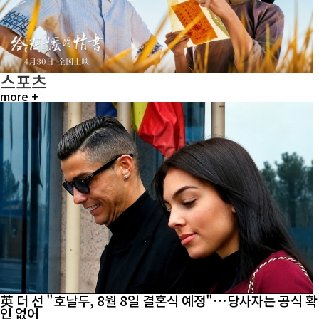
스포츠
more +
英 더 선 "호날두, 8월 8일 결혼식 예정"…당사자는 공식 확
인 없어