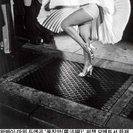
왕페이·마윈 듀엣곡 ‘풍칭양(風清揚)’, 위챗 모멘트서 화제