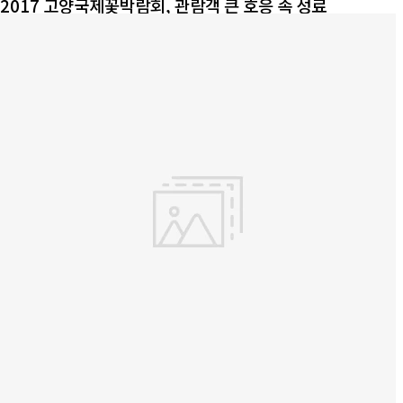
2017 고양국제꽃박람회, 관람객 큰 호응 속 성료