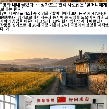
"영화 내내 울었다"…싱가포르 관객 사로잡은 '할머니에게
보내는 편지'
[인터내셔널포커스] 중국 영화 <할머니에게 보내는 편지>(给阿嬷
的情书)가 싱가포르에서 개봉과 동시에 큰 관심을 모으며 해외 화교
사회의 공감을 이끌어내고 있다. 18일 현지 영화업계에 따르면 이
작품은 싱가포르 내 26개 극장 가운데 24개 극장에서 상영을 시작했
다. 개...