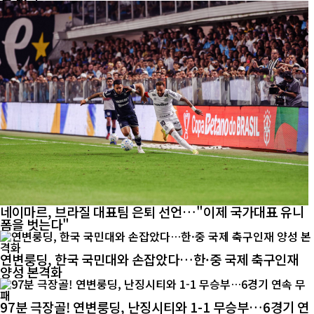
네이마르, 브라질 대표팀 은퇴 선언…"이제 국가대표 유니
폼을 벗는다"
연변룽딩, 한국 국민대와 손잡았다…한·중 국제 축구인재
양성 본격화
97분 극장골! 연변룽딩, 난징시티와 1-1 무승부…6경기 연