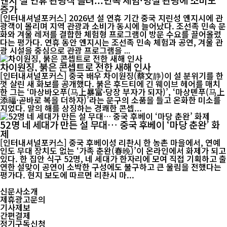
증가
[인터내셔널포커스] 2026년 설 연휴 기간 중국 지린성 옌지시에 관
광객이 몰리며 지역 관광과 소비가 동시에 늘어났다. 조선족 민속 문
화와 겨울 레저를 결합한 체험형 프로그램이 방문 수요를 끌어올렸
다는 평가다. 연휴 동안 옌지시는 조선족 민속 체험과 공연, 겨울 관
광 시설을 중심으로 관광 프로그램을 ...
차이원징, 붉은 콘셉트로 전한 새해 인사
[인터내셔널포커스] 중국 배우 차이원징(蔡文静)이 설 분위기를 한
껏 살린 새 화보를 공개했다. 붉은 후드티에 긴 웨이브 헤어를 매치
한 그는 ‘마상바오푸(马上暴富·당장 부자가 되자)’, ‘마상톈푸(马上
添福·곧바로 복을 더하자)’라는 문구의 소품을 들고 온화한 미소를
지었다. 말의 해를 상징하는 경쾌한 콘셉...
52명 네 세대가 만든 설 무대… 중국 후베이 ‘마당 춘완’ 화
제
[인터내셔널포커스] 중국 후베이성 리촨시 한 농촌 마을에서, 연예
인도 무대 장치도 없는 ‘가족 춘완(春晚)’이 온라인에서 화제가 되고
있다. 한 집안 식구 52명, 네 세대가 한자리에 모여 직접 기획하고 출
연한 설맞이 공연이 소박한 구성에도 불구하고 큰 울림을 전했다는
평가다. 현지 보도에 따르면 리촨시 마...
신문사소개
제휴광고문의
기사제보
간편결제
정기구독신청