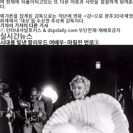
며 현재에 되풀이되고있는 또 다른 아픔과 사랑을 절절하게 보여준
다.
메가폰을 잡게된 감독으로는 작년에 영화 <감>으로 광주3D국제영
화제에서 ‘대상’을 수상한 추상록 감독이다.
기자
이 기자의 다른 기사
ⓒ 인터내셔널포커스 & dspdaily.com 무단전재-재배포금지
실시간뉴스
시대를 빛낸 할리우드 여배우- 마릴린 먼로②