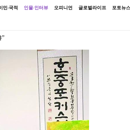
이민·국적
인물·인터뷰
오피니언
글로벌라이프
포토뉴
야”