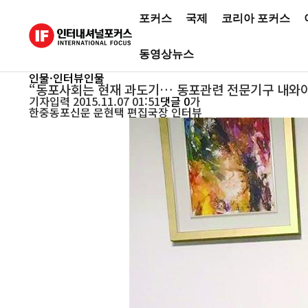
포커스
국제
코리아 포커스
동영상뉴스
인물·인터뷰
인물
“동포사회는 현재 과도기… 동포관련 전문기구 내와
기자
입력 2015.11.07 01:51
댓글 0
가
한중동포신문 문현택 편집국장 인터뷰