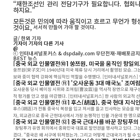
“재한조선인 관리 전담기구가 필요합니다. 협회나
하지요.”
모든것은 민의에 따라 움직이고 흐르고 무언가 형
것이요,
서서히 만들어 가야 할 것이다.
글/ 한뫼 기자
기자
이 기자의 다른 기사
@
ⓒ 인터내셔널포커스 & dspdaily.com 무단전재-재배포금지
BEST
뉴스
[중국 외교 인물열전⑩] 쑹쯔원, 미국을 움직인 항일
쑹쯔원(宋子文)이 1940년대 미국 체류 당시 거리에서 촬영된 모습. 그
보와 중미 협력 강화에 핵심적인 
[중국 외교 인물열전 ⑪] '오사운동 3대 매국노' 
오사운동 당시 베이징 시위와 조여림(曹汝霖)을 역사적 장면으로 재구성한
적 평가를 안고 생을 마감했다. [인터내셔널포커스] 
[중국 외교 인물열전 ⑬] 후스(胡适), 중국 현대 지식
후스(胡适)가 전통 중국식 복장을 입고 저서를 들고 인사하는 모습을 
[중국 외교 인물열전 ⑫] 중국 근대사를 바꾼 장팅푸의
장팅푸가 유엔 회의에서 중화민국 대표로 발언권을 행사하고 있다. 그는 역사학자이자 외교관으로 활동하며 중국 근대사와 외교사에 모두 큰 족적을 남