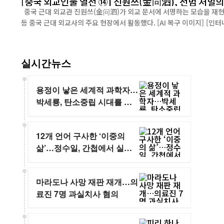
[중국 외교인물 열전 ⑭] 진원쓰(金问泗), 전범 처벌
중국 근대 외교관 진원쓰(金问泗)가 외교 문서에 서명하는 모습을 재현한 AI 이미지. 그는 파리강화회의와 국제연맹, 제2차 세계대전 전범 처벌 논의
등 중국 근대
실시간뉴스
용정이 낳은 세계적 과학자…
박세룡, 탄소중립 시대를 이
끌다
12개 언어 구사한 ‘이중의
삶’…정수일, 간첩에서 실크
로드 학자로
마라도나 사망 재판 재개…의
료진 7명 과실치사 혐의