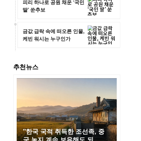
피리 하나로 공원 채운 ‘국민
딸’ 쑨추보
금값 급락 속에 떠오른 인물,
케빈 워시는 누구인가
추천뉴스
"한국 국적 취득한 조선족, 중
국 농지 계속 보유해도 되