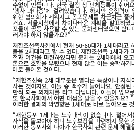
수없이 만듭니다. 한국 실정 상 단체등록이 쉬어요
‘행사 과다증’에 걸려있습니다. 하지만 응집력이
위한 협의회가 세워지고 동포문제를 차근차근 풀어
거죠. 서울시청에서 차이나타운 계획을 발표하였고
포들이 공동 사용할 수 있는 문화센터였으면 합니
러가야 하지 않을가요?”
재한조선족사회에서 현재 50-60대가 1세대라고 
들을 2세대라고 할 수 있다. 재한조선족 1세대가
전과 여건을 마련하였다면 문제는 2세대에서 오고
돈으로 호황을 부렸으나 현재 많은 이는 승학하거
에로 들어온 것이다.
“재한조선족 2세 대부분은 별다른 특장이나 지식이
사는 것이지요. 이들 중 백수가 늘어나요. 안정된
만씩 되는 외제차를 타고 다닙니다. 이들이 앞으
또 한국사회에서 어떤 대접을 받을 수 있을까요? 
이러한 결과의 악영향은 1세대로 바로 돌아오는 
“재한동포 1세대는 노후대책이 없습니다. 젊어서
자식을 돌보아야 하니 노후보장을 마련하지 못한 것
이러한 동포사회 나아가 한국사회 관련 문제 해결