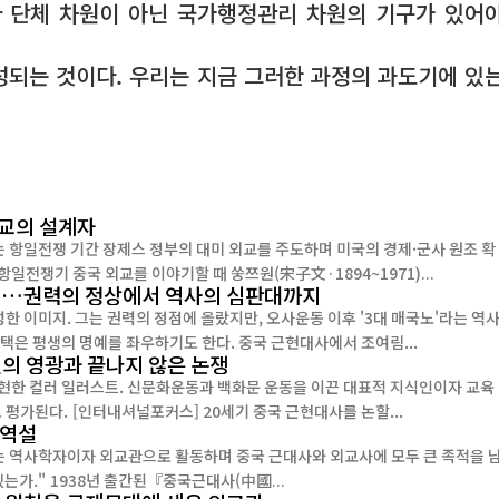
 단체 차원이 아닌 국가행정관리 차원의 기구가 있어
성되는 것이다. 우리는 지금 그러한 과정의 과도기에 있
외교의 설계자
는 항일전쟁 기간 장제스 정부의 대미 외교를 주도하며 미국의 경제·군사 원조 확
역할을 수행했다. [인터내셔널포커스] 항일전쟁기 중국 외교를 이야기할 때 쑹쯔원(宋子文·1894~1971)...
조여림…권력의 정상에서 역사의 심판대까지
 이미지. 그는 권력의 정점에 올랐지만, 오사운동 이후 '3대 매국노'라는 역
한 사람의 외교적 선택은 평생의 명예를 좌우하기도 한다. 중국 근현대사에서 조여림...
인의 영광과 끝나지 않은 논쟁
재현한 컬러 일러스트. 신문화운동과 백화문 운동을 이끈 대표적 지식인이자 교육
자, 외교관으로 중국 근현대사에서 가장 논쟁적인 인물 가운데 한 명으로 평가된다. [인터내셔널포커스] 20세기 중국 근현대사를 논할...
 역설
겼다. "중국은 왜 서구에 뒤처졌는가. 그리고 어떻게 근대국가가 될 수 있는가." 1938년 출간된『중국근대사(中國...