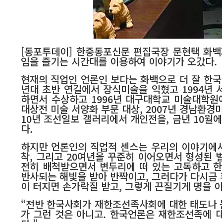
[동포투데이] 한중동포신문 편집국장 문현택 화백
임을 즐기는 시간대를 이용하여 이야기가 오갔다.
현재의 직업인 언론인 보다는 화백으로 더 잘 한국
년대 초반 연길에서 장식미술을 익혔고 1994년
하면서 수상하고 1996년 대구대학교 미술대학원
대상전 미술 서양화 부문 대상, 2007년 경남환경
10년 조선일보 갤러리에서 개인전을, 금년 10
다.
하지만 언론인의 직업적 센스는 우리의 이야기에서
착, 그리고 20여년을 꾸준히 이어오면서 형성된
전히 배척받으면서 변두리에 떠 있는 고독하고 
반사되는 해빛을 받아 반짝이고, 그러다가 다시금
이 터지면 손가락질 받고, 그렇게 끈질기게 명을 
“전반 한국사회가 재한조선족사회에 대한 태도나 
가 그런 것은 아니고. 한국언론은 재한조선족에 