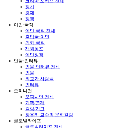
코리아 포커스 전체
정치
경제
정책
이민·국적
이민·국적 전체
출입국·이민
귀화·국적
재외동포
이민정책
인물·인터뷰
인물·인터뷰 전체
인물
외교가 사람들
인터뷰
오피니언
오피니언 전체
기획/연재
칼럼/기고
장유리 교수의 문화칼럼
글로벌라이프
글로벌라이프 전체