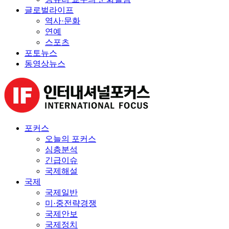
글로벌라이프
역사·문화
연예
스포츠
포토뉴스
동영상뉴스
포커스
오늘의 포커스
심층분석
긴급이슈
국제해설
국제
국제일반
미·중전략경쟁
국제안보
국제정치