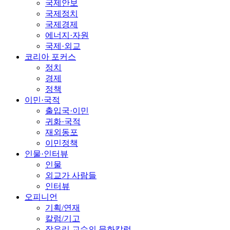
국제안보
국제정치
국제경제
에너지·자원
국제·외교
코리아 포커스
정치
경제
정책
이민·국적
출입국·이민
귀화·국적
재외동포
이민정책
인물·인터뷰
인물
외교가 사람들
인터뷰
오피니언
기획/연재
칼럼/기고
장유리 교수의 문화칼럼