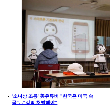
'소녀상 조롱' 美유튜버 "한국은 미국 속
국"..."강력 처벌해야"