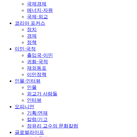
국제경제
에너지·자원
국제·외교
코리아 포커스
정치
경제
정책
이민·국적
출입국·이민
귀화·국적
재외동포
이민정책
인물·인터뷰
인물
외교가 사람들
인터뷰
오피니언
기획/연재
칼럼/기고
장유리 교수의 문화칼럼
글로벌라이프