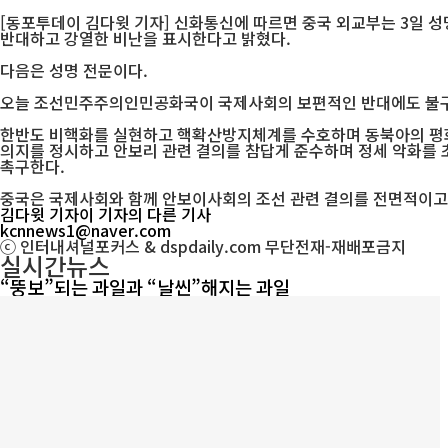
[동포투데이 김다윗 기자] 신화통신에 따르면 중국 외교부는 3일
반대하고 강열한 비난을 표시한다고 밝혔다.
다음은 성명 전문이다.
오늘 조선민주주의인민공화국이 국제사회의 보편적인 반대에도 불구하
한반도 비핵화를 실현하고 핵확산방지체계를 수호하며 동북아의 평화
의지를 정시하고 안보리 관련 결의를 참답게 준수하며 정세 악화를 
촉구한다.
중국은 국제사회와 함께 안보이사회의 조선 관련 결의를 전면적이고
김다윗 기자
이 기자의 다른 기사
kcnnews1@naver.com
ⓒ 인터내셔널포커스 & dspdaily.com 무단전재-재배포금지
실시간뉴스
“뚱보”되는 과일과 “날씬”해지는 과일