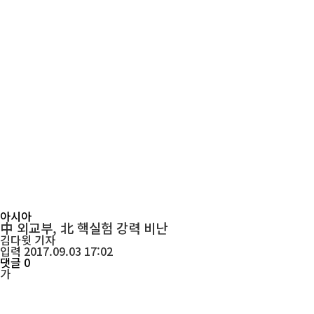
아시아
中 외교부, 北 핵실험 강력 비난
김다윗
기자
입력 2017.09.03 17:02
댓글 0
가