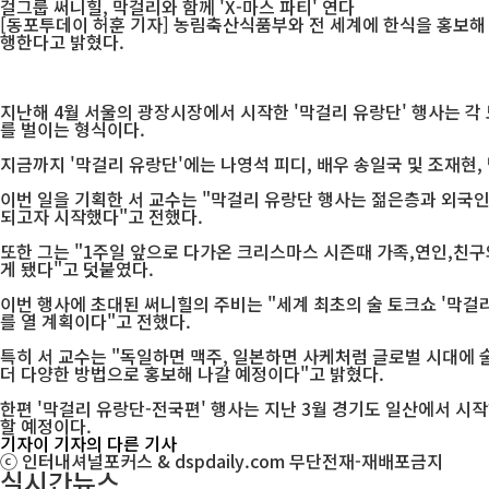
걸그룹 써니힐, 막걸리와 함께 'X-마스 파티' 연다
[동포투데이 허훈 기자] 농림축산식품부와 전 세계에 한식을 홍보해 
행한다고 밝혔다.
지난해 4월 서울의 광장시장에서 시작한 '막걸리 유랑단' 행사는 
를 벌이는 형식이다.
지금까지 '막걸리 유랑단'에는 나영석 피디, 배우 송일국 및 조재현,
이번 일을 기획한 서 교수는 "막걸리 유랑단 행사는 젊은층과 외
되고자 시작했다"고 전했다.
또한 그는 "1주일 앞으로 다가온 크리스마스 시즌때 가족,연인,친구
게 됐다"고 덧붙였다.
이번 행사에 초대된 써니힐의 주비는 "세계 최초의 술 토크쇼 '막걸
를 열 계획이다"고 전했다.
특히 서 교수는 "독일하면 맥주, 일본하면 사케처럼 글로벌 시대에
더 다양한 방법으로 홍보해 나갈 예정이다"고 밝혔다.
한편 '막걸리 유랑단-전국편' 행사는 지난 3월 경기도 일산에서 시
할 예정이다.
기자
이 기자의 다른 기사
ⓒ 인터내셔널포커스 & dspdaily.com 무단전재-재배포금지
실시간뉴스