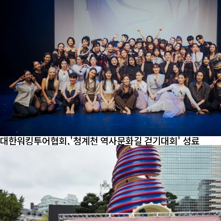
대한워킹투어협회,'청계천 역사문화길 걷기대회' 성료