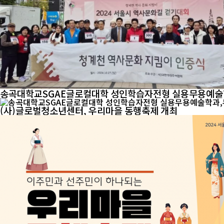
송곡대학교SGAE글로컬대학 성인학습자전형 실용무용예술
(사)글로벌청소년센터, 우리마을 동행축제 개최