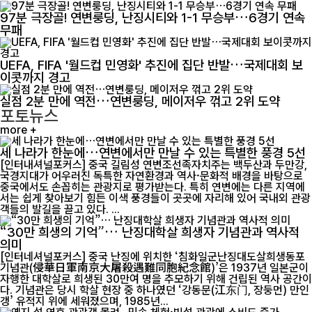
97분 극장골! 연변룽딩, 난징시티와 1-1 무승부…6경기 연속
무패
UEFA, FIFA '월드컵 민영화' 추진에 집단 반발…국제대회 보
이콧까지 경고
실점 2분 만에 역전…연변룽딩, 메이저우 꺾고 2위 도약
포토뉴스
more +
세 나라가 한눈에…연변에서만 만날 수 있는 특별한 풍경 5선
[인터내셔널포커스] 중국 길림성 연변조선족자치주는 백두산과 두만강,
국경지대가 어우러진 독특한 자연환경과 역사·문화적 배경을 바탕으로
중국에서도 손꼽히는 관광지로 평가받는다. 특히 연변에는 다른 지역에
서는 쉽게 찾아보기 힘든 이색 풍경들이 곳곳에 자리해 있어 국내외 관광
객들의 발길을 끌고 있다. ...
“30만 희생의 기억”… 난징대학살 희생자 기념관과 역사적
의미
[인터네셔널포커스] 중국 난징에 위치한 ‘침화일군난징대도살희생동포
기념관(侵華日軍南京大屠殺遇難同胞紀念館)’은 1937년 일본군이
자행한 대학살로 희생된 30만여 명을 추모하기 위해 건립된 역사 공간이
다. 기념관은 당시 학살 현장 중 하나였던 ‘강동문(江东门, 장둥먼) 만인
갱’ 유적지 위에 세워졌으며, 1985년...