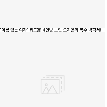
‘이름 없는 여자’ 위드家 4인방 노린 오지은의 복수 빅픽쳐!