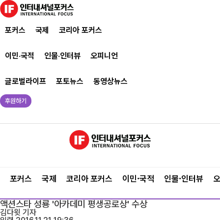
포커스
국제
코리아 포커스
이민·국적
인물·인터뷰
오피니언
글로벌라이프
포토뉴스
동영상뉴스
후원하기
포커스
국제
코리아 포커스
이민·국적
인물·인터뷰
액션스타 성룡 '아카데미 평생공로상' 수상
김다윗
기자