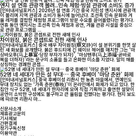
옌지 설 연휴 관광객 몰려...민속 체험·빙설 관광에 소비도 증가
[인터내셔널포커스] 2026년 설 연휴 기간 중국 지린성 옌지시에 관광객
이 몰리며 지역 관광과 소비가 동시에 늘어났다. 조선족 민속 문화와 겨
울 레저를 결합한 체험형 프로그램이 방문 수요를 끌어올렸다는 평가다.
연휴 동안 옌지시는 조선족 민속 체험과 공연, 겨울 관광 시설을 중심으
로 관광 프로그램을 ...
차이원징, 붉은 콘셉트로 전한 새해 인사
[인터내셔널포커스] 중국 배우 차이원징(蔡文静)이 설 분위기를 한껏 살
린 새 화보를 공개했다. 붉은 후드티에 긴 웨이브 헤어를 매치한 그는 ‘마
상바오푸(马上暴富·당장 부자가 되자)’, ‘마상톈푸(马上添福·곧바로
복을 더하자)’라는 문구의 소품을 들고 온화한 미소를 지었다. 말의 해를
상징하는 경쾌한 콘셉...
52명 네 세대가 만든 설 무대… 중국 후베이 ‘마당 춘완’ 화제
[인터내셔널포커스] 중국 후베이성 리촨시 한 농촌 마을에서, 연예인도
무대 장치도 없는 ‘가족 춘완(春晚)’이 온라인에서 화제가 되고 있다. 한
집안 식구 52명, 네 세대가 한자리에 모여 직접 기획하고 출연한 설맞이
공연이 소박한 구성에도 불구하고 큰 울림을 전했다는 평가다. 현지 보도
에 따르면 리촨시 마...
신문사소개
제휴광고문의
기사제보
간편결제
정기구독신청
이용약관