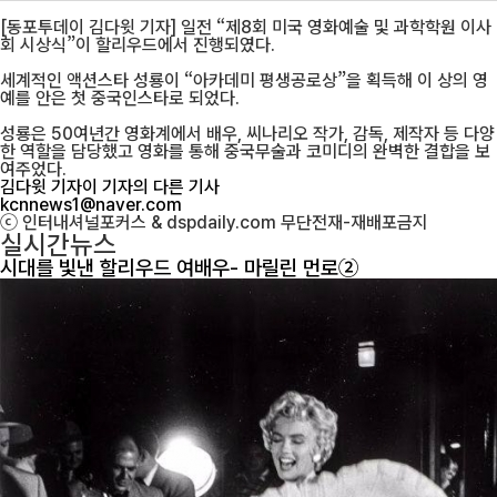
[동포투데이 김다윗 기자] 일전 “제8회 미국 영화예술 및 과학학원 이사
회 시상식”이 할리우드에서 진행되였다.
세계적인 액션스타 성룡이 “아카데미 평생공로상”을 획득해 이 상의 영
예를 안은 첫 중국인스타로 되었다.
성룡은 50여년간 영화계에서 배우, 씨나리오 작가, 감독, 제작자 등 다양
한 역할을 담당했고 영화를 통해 중국무술과 코미디의 완벽한 결합을 보
여주었다.
김다윗 기자
이 기자의 다른 기사
kcnnews1@naver.com
ⓒ 인터내셔널포커스 & dspdaily.com 무단전재-재배포금지
실시간뉴스
시대를 빛낸 할리우드 여배우- 마릴린 먼로②