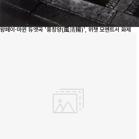
왕페이·마윈 듀엣곡 ‘풍칭양(風清揚)’, 위챗 모멘트서 화제