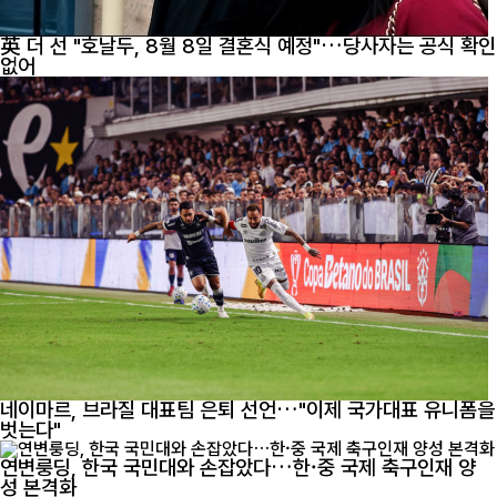
英 더 선 "호날두, 8월 8일 결혼식 예정"…당사자는 공식 확인
없어
네이마르, 브라질 대표팀 은퇴 선언…"이제 국가대표 유니폼을
벗는다"
연변룽딩, 한국 국민대와 손잡았다…한·중 국제 축구인재 양
성 본격화