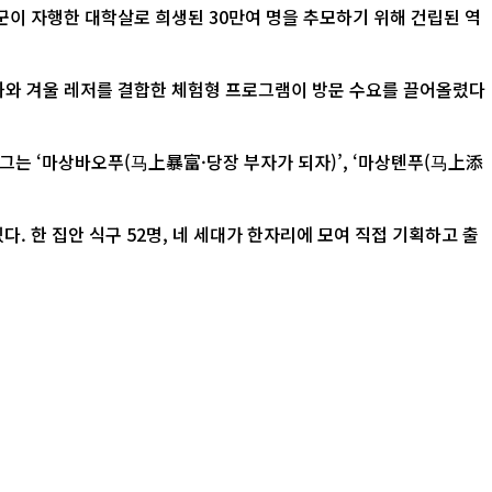
 자행한 대학살로 희생된 30만여 명을 추모하기 위해 건립된 역
문화와 겨울 레저를 결합한 체험형 프로그램이 방문 수요를 끌어올렸다
그는 ‘마상바오푸(马上暴富·당장 부자가 되자)’, ‘마상톈푸(马上添
. 한 집안 식구 52명, 네 세대가 한자리에 모여 직접 기획하고 출