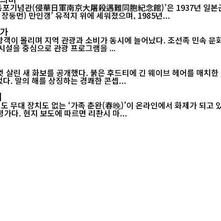
포기념관(侵華日軍南京大屠殺遇難同胞紀念館)’은 1937년 일본군이
둥먼) 만인갱’ 유적지 위에 세워졌으며, 1985년...
증가
관광객이 몰리며 지역 관광과 소비가 동시에 늘어났다. 조선족 민속 
관광 시설을 중심으로 관광 프로그램을 ...
 살린 새 화보를 공개했다. 붉은 후드티에 긴 웨이브 헤어를 매치한 
다. 말의 해를 상징하는 경쾌한 콘셉...
제
 무대 장치도 없는 ‘가족 춘완(春晚)’이 온라인에서 화제가 되고 있다
연한 설맞이 공연이 소박한 구성에도 불구하고 큰 울림을 전했다는 평가다. 현지 보도에 따르면 리촨시 마...