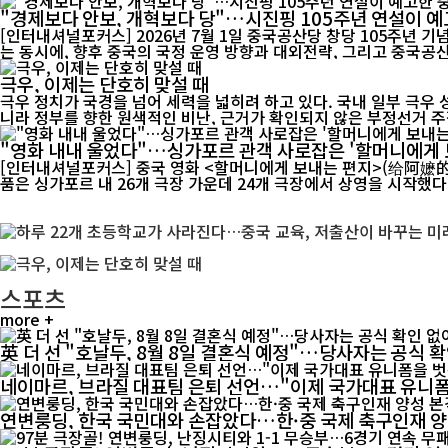
"경제보다 안보, 개혁보다 당"…시진핑 105주년 연설이 예
[인터내셔널포커스] 2026년 7월 1일 중국공산당 창당 105주년 
는 동시에, 향후 중국의 국정 운영 방향과 대외전략, 그리고 중국공산
극우, 이제는 단호히 맞설 때
극우 정치가 국경을 넘어 세력을 넓히려 하고 있다. 국내 일부 극우
니라 정부를 향한 원색적인 비난, 근거가 확인되지 않은 부정선거 주장
"영화 내내 울었다"…싱가포르 관객 사로잡은 '할머니에게 
[인터내셔널포커스] 중국 영화 <할머니에게 보내는 편지>(给阿嬷的情书)가 싱가포
품은 싱가포르 내 26개 극장 가운데 24개 극장에서 상영을 시작했다. 
스포츠
more +
英 더 선 "호날두, 8월 8일 결혼식 예정"…당사자는 공식 
네이마르, 브라질 대표팀 은퇴 선언…"이제 국가대표 유니
연변룽딩, 한국 국민대와 손잡았다…한·중 국제 축구인재 