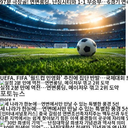
97분 극장골! 연변룽딩, 난징시티와 1-1 무승부…6경기 연
UEFA, FIFA '월드컵 민영화' 추진에 집단 반발…국제대
실점 2분 만에 역전…연변룽딩, 메이저우 꺾고 2위 도약
포토뉴스
more +
세 나라가 한눈에…연변에서만 만날 수 있는 특별한 풍경 5
[인터내셔널포커스] 중국 길림성 연변조선족자치주는 백두산과 두만
“30만 희생의 기억”… 난징대학살 희생자 기념관과 역사적