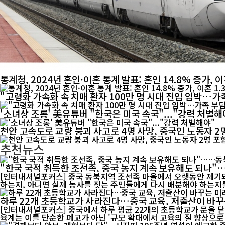
통계청, 2024년 혼인·이혼 통계 발표: 혼인 14.8% 증가, 이
"고령화 가속화 속 치매 환자 100만 명 시대 진입 임박…가
'소녀상 조롱' 美유튜버 "한국은 미국 속국"..."강력 처벌해
천안 고속도로 교량 붕괴 사고로 4명 사망, 중국인 노동자 2
추천뉴스
"한국 국적 취득한 조선족, 중국 농지 계속 보유해도 되나
[인터내셔널포커스] 중국 동북지역 조선족 마을에서 오랫동안 제기돼
하는지, 아니면 실제 농사를 짓는 주민들에게 다시 배분해야 하는지를
하루 22개 초등학교가 사라진다…중국 교육, 저출산이 바꾸
[인터내셔널포커스] 중국에서 하루 평균 22개의 초등학교가 문을 닫
육계는 이를 단순한 폐교가 아닌 '규모 확대에서 교육의 질 향상으로 