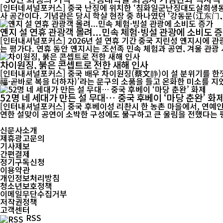
[인터네셔널포커스] 중국 난징에 위치한 ‘침화일군난징대도살희생동
사 공간이다. 기념관은 당시 학살 현장 중 하나였던 ‘강동문(江东门, 장
옌지 설 연휴 관광객 몰려...민속 체험·빙설 관광에 소비도 
[인터내셔널포커스] 2026년 설 연휴 기간 중국 지린성 옌지시에 
는 평가다. 연휴 동안 옌지시는 조선족 민속 체험과 공연, 겨울 
차이원징, 붉은 콘셉트로 전한 새해 인사
[인터내셔널포커스] 중국 배우 차이원징(蔡文静)이 설 분위기를 한껏
福·곧바로 복을 더하자)’라는 문구의 소품을 들고 온화한 미소를 지었
52명 네 세대가 만든 설 무대… 중국 후베이 ‘마당 춘완’ 화
[인터내셔널포커스] 중국 후베이성 리촨시 한 농촌 마을에서, 연예인도
신문사소개
제휴광고문의
기사제보
간편결제
정기구독신청
이용약관
개인정보처리방침
청소년보호정책
이메일무단수집거부
저작권정책
고객센터
RSS