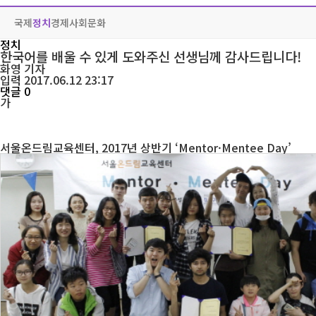
국제
정치
경제
사회
문화
정치
한국어를 배울 수 있게 도와주신 선생님께 감사드립니다!
화영
기자
입력 2017.06.12 23:17
댓글 0
가
서울온드림교육센터, 2017년 상반기 ‘Mentor·Mentee Day’