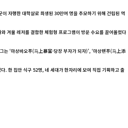
 자행한 대학살로 희생된 30만여 명을 추모하기 위해 건립된 역
문화와 겨울 레저를 결합한 체험형 프로그램이 방문 수요를 끌어올렸다
그는 ‘마상바오푸(马上暴富·당장 부자가 되자)’, ‘마상톈푸(马上添
. 한 집안 식구 52명, 네 세대가 한자리에 모여 직접 기획하고 출