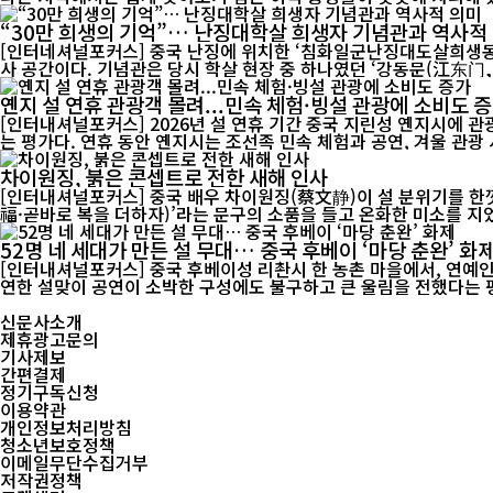
“30만 희생의 기억”… 난징대학살 희생자 기념관과 역사적
[인터네셔널포커스] 중국 난징에 위치한 ‘침화일군난징대도살희생동
사 공간이다. 기념관은 당시 학살 현장 중 하나였던 ‘강동문(江东门, 장
옌지 설 연휴 관광객 몰려...민속 체험·빙설 관광에 소비도 
[인터내셔널포커스] 2026년 설 연휴 기간 중국 지린성 옌지시에 
는 평가다. 연휴 동안 옌지시는 조선족 민속 체험과 공연, 겨울 
차이원징, 붉은 콘셉트로 전한 새해 인사
[인터내셔널포커스] 중국 배우 차이원징(蔡文静)이 설 분위기를 한껏
福·곧바로 복을 더하자)’라는 문구의 소품을 들고 온화한 미소를 지었
52명 네 세대가 만든 설 무대… 중국 후베이 ‘마당 춘완’ 화
[인터내셔널포커스] 중국 후베이성 리촨시 한 농촌 마을에서, 연예인도
신문사소개
제휴광고문의
기사제보
간편결제
정기구독신청
이용약관
개인정보처리방침
청소년보호정책
이메일무단수집거부
저작권정책