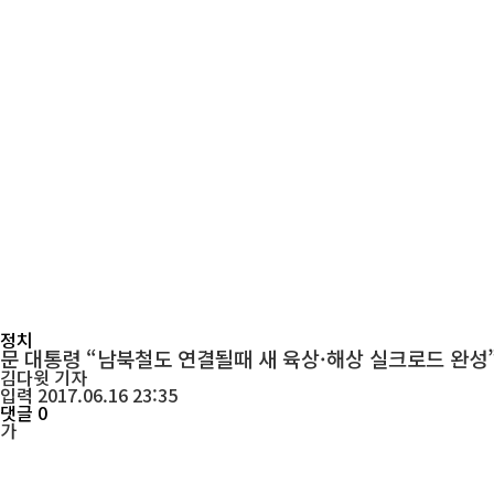
정치
문 대통령 “남북철도 연결될때 새 육상·해상 실크로드 완성
김다윗
기자
입력 2017.06.16 23:35
댓글 0
가