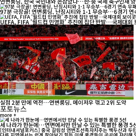
연변룽딩, 한국 국민대와 손잡았다…한·중 국제 축구인재 
97분 극장골! 연변룽딩, 난징시티와 1-1 무승부…6경기 연
UEFA, FIFA '월드컵 민영화' 추진에 집단 반발…국제대
실점 2분 만에 역전…연변룽딩, 메이저우 꺾고 2위 도약
포토뉴스
more +
세 나라가 한눈에…연변에서만 만날 수 있는 특별한 풍경 5
[인터내셔널포커스] 중국 길림성 연변조선족자치주는 백두산과 두만