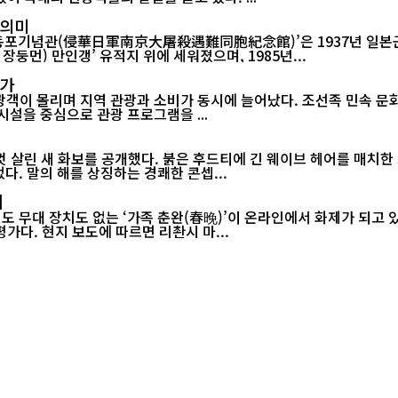
 의미
포기념관(侵華日軍南京大屠殺遇難同胞紀念館)’은 1937년 일본군이
둥먼) 만인갱’ 유적지 위에 세워졌으며, 1985년...
증가
관광객이 몰리며 지역 관광과 소비가 동시에 늘어났다. 조선족 민속 
관광 시설을 중심으로 관광 프로그램을 ...
 살린 새 화보를 공개했다. 붉은 후드티에 긴 웨이브 헤어를 매치한 
다. 말의 해를 상징하는 경쾌한 콘셉...
제
 무대 장치도 없는 ‘가족 춘완(春晚)’이 온라인에서 화제가 되고 있다
연한 설맞이 공연이 소박한 구성에도 불구하고 큰 울림을 전했다는 평가다. 현지 보도에 따르면 리촨시 마...