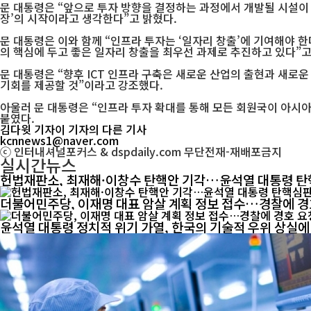
문 대통령은 “앞으로 투자 방향을 결정하는 과정에서 개발될 시설이 
장’의 시작이라고 생각한다”고 밝혔다.
문 대통령은 이와 함께 “인프라 투자는 ‘일자리 창출’에 기여해야 한
의 핵심에 두고 좋은 일자리 창출을 최우선 과제로 추진하고 있다”고
문 대통령은 “향후 ICT 인프라 구축은 새로운 산업의 출현과 새로
기회를 제공할 것”이라고 강조했다.
아울러 문 대통령은 “인프라 투자 확대를 통해 모든 회원국이 아시아
붙였다.
김다윗 기자
이 기자의 다른 기사
kcnnews1@naver.com
ⓒ 인터내셔널포커스 & dspdaily.com 무단전재-재배포금지
실시간뉴스
헌법재판소, 최재해·이창수 탄핵안 기각…윤석열 대통령 탄
더불어민주당, 이재명 대표 암살 계획 정보 접수…경찰에 경
윤석열 대통령 정치적 위기 가열, 한국의 기술적 우위 상실에