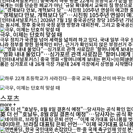
[인터내셔널포커스] 중국에서 하루 평균 22개의 초등학교가 문을 닫
육계는 이를 단순한 폐교가 아닌 '규모 확대에서 교육의 질 향상으로 
"경제보다 안보, 개혁보다 당"…시진핑 105주년 연설이 예
[인터내셔널포커스] 2026년 7월 1일 중국공산당 창당 105주년 
는 동시에, 향후 중국의 국정 운영 방향과 대외전략, 그리고 중국공산
극우, 이제는 단호히 맞설 때
극우 정치가 국경을 넘어 세력을 넓히려 하고 있다. 국내 일부 극우
니라 정부를 향한 원색적인 비난, 근거가 확인되지 않은 부정선거 주장
"영화 내내 울었다"…싱가포르 관객 사로잡은 '할머니에게 
[인터내셔널포커스] 중국 영화 <할머니에게 보내는 편지>(给阿嬷的情书)가 싱가포
품은 싱가포르 내 26개 극장 가운데 24개 극장에서 상영을 시작했다. 
스포츠
more +
英 더 선 "호날두, 8월 8일 결혼식 예정"…당사자는 공식 
네이마르, 브라질 대표팀 은퇴 선언…"이제 국가대표 유니