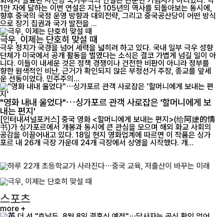
회에서 발표된 시진핑 국가주석의 연설은 단순한 기념사가 아니었다. 약
1만 자에 달하는 이번 연설은 지난 105년의 역사를 되돌아보는 동시에,
향후 중국의 국정 운영 방향과 대외전략, 그리고 중국공산당이 어떤 방식
으로 장기 집권과 국가 발전을 ...
극우, 이제는 단호히 맞설 때
극우 정치가 국경을 넘어 세력을 넓히려 하고 있다. 국내 일부 극우 성향
단체가 미국에서 공개 활동을 벌였다는 소식은 결코 가볍게 넘길 일이 아
니다. 이들이 내세운 것은 정책 경쟁이나 건전한 비판이 아니라 정부를
향한 원색적인 비난, 근거가 확인되지 않은 부정선거 주장, 종교를 앞세
운 선동이었다. 민주주의...
"영화 내내 울었다"…싱가포르 관객 사로잡은 '할머니에게 보
내는 편지'
[인터내셔널포커스] 중국 영화 <할머니에게 보내는 편지>(给阿嬷的情
书)가 싱가포르에서 개봉과 동시에 큰 관심을 모으며 해외 화교 사회의
공감을 이끌어내고 있다. 18일 현지 영화업계에 따르면 이 작품은 싱가
포르 내 26개 극장 가운데 24개 극장에서 상영을 시작했다. 개...
스포츠
more +