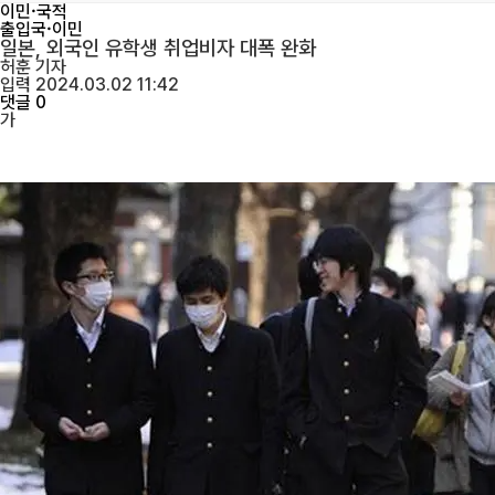
이민·국적
출입국·이민
일본, 외국인 유학생 취업비자 대폭 완화
허훈
기자
입력 2024.03.02 11:42
댓글 0
가