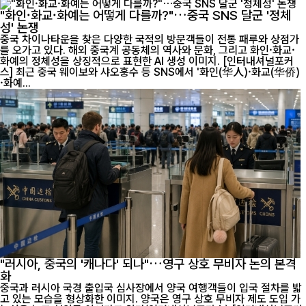
"화인·화교·화예는 어떻게 다를까?"…중국 SNS 달군 '정체
성' 논쟁
중국 차이나타운을 찾은 다양한 국적의 방문객들이 전통 패루와 상점가
를 오가고 있다. 해외 중국계 공동체의 역사와 문화, 그리고 화인·화교·
화예의 정체성을 상징적으로 표현한 AI 생성 이미지. [인터내셔널포커
스] 최근 중국 웨이보와 샤오훙수 등 SNS에서 '화인(华人)·화교(华侨)
·화예...
"러시아, 중국의 '캐나다' 되나"…영구 상호 무비자 논의 본격
화
중국과 러시아 국경 출입국 심사장에서 양국 여행객들이 입국 절차를 밟
고 있는 모습을 형상화한 이미지. 양국은 영구 상호 무비자 제도 도입 가