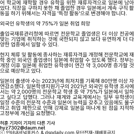
어 학교에 재학할 경우 유학을 위한 재류자격으로 일본에 남아
있다. 직장을 구하지 못한 채 졸업한 경우 일본에서 계속 구직 활
동을 하기 위해서는 자격을 '특정 활동'으로 변경해야 합니다.
외국인 유학생의 약 75%가 일본 취업 희망
출입국재류관리청에 따르면 전문학교 졸업생은 더 이상 전공에
맞는 기업에 취직하는 것에 국한되지 않고 보다 유연하게 더 다
양한 업종에서 일할 수 있다.
현지 체류 및 활동에 종사하는 재류자격을 개정해 전문학교에 재
학 중인 외국인 졸업생이 일본에 취업할 수 있도록 했다. 정부는
개정 이후 일본에 취업한 유학생이 연간 약 3,000명 증가할 것
으로 예상하고 있다.
일본의 출생아 수는 2023년에 최저치를 기록해 80만명 이상 자
연감소했다. 일본학생지원기구의 2021년 외국인 유학생 조사에
서는 약 2,000명의 전문학교 학생 중 약 75%가 일본에서 일하
고 싶다고 답했다. 그러나 재계와 교육계에서는 일부 유학생이
일정 수준의 전문적 수준과 일본어 능력을 갖추고 있음에도 불구
하고 취업 제한으로 인해 강제로 일본을 떠나게 된 점을 지적하
고
정부에 개선을 요청했다.
허훈 기자
이 기자의 다른 기사
hyz7302@daum.net
ⓒ 인터내셔널포커스 & dspdaily.com 무단전재-재배포금지