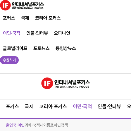
포커스
국제
코리아 포커스
이민·국적
인물·인터뷰
오피니언
글로벌라이프
포토뉴스
동영상뉴스
후원하기
포커스
국제
코리아 포커스
이민·국적
인물·인터뷰
출입국·이민
귀화·국적
재외동포
이민정책