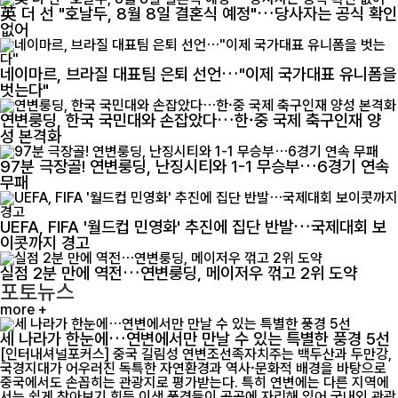
英 더 선 "호날두, 8월 8일 결혼식 예정"…당사자는 공식 확인
없어
네이마르, 브라질 대표팀 은퇴 선언…"이제 국가대표 유니폼을
벗는다"
연변룽딩, 한국 국민대와 손잡았다…한·중 국제 축구인재 양
성 본격화
97분 극장골! 연변룽딩, 난징시티와 1-1 무승부…6경기 연속
무패
UEFA, FIFA '월드컵 민영화' 추진에 집단 반발…국제대회 보
이콧까지 경고
실점 2분 만에 역전…연변룽딩, 메이저우 꺾고 2위 도약
포토뉴스
more +
세 나라가 한눈에…연변에서만 만날 수 있는 특별한 풍경 5선
[인터내셔널포커스] 중국 길림성 연변조선족자치주는 백두산과 두만강,
국경지대가 어우러진 독특한 자연환경과 역사·문화적 배경을 바탕으로
중국에서도 손꼽히는 관광지로 평가받는다. 특히 연변에는 다른 지역에
서는 쉽게 찾아보기 힘든 이색 풍경들이 곳곳에 자리해 있어 국내외 관광