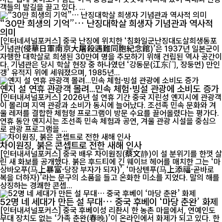
객들의 발길을 끌고 있다. ...
“30만 희생의 기억”… 난징대학살 희생자 기념관과 역사적
의미
[인터네셔널포커스] 중국 난징에 위치한 ‘침화일군난징대도살희생동포
기념관(侵華日軍南京大屠殺遇難同胞紀念館)’은 1937년 일본군이
자행한 대학살로 희생된 30만여 명을 추모하기 위해 건립된 역사 공간이
다. 기념관은 당시 학살 현장 중 하나였던 ‘강동문(江东门, 장둥먼) 만인
갱’ 유적지 위에 세워졌으며, 1985년...
옌지 설 연휴 관광객 몰려...민속 체험·빙설 관광에 소비도 증가
[인터내셔널포커스] 2026년 설 연휴 기간 중국 지린성 옌지시에 관광객
이 몰리며 지역 관광과 소비가 동시에 늘어났다. 조선족 민속 문화와 겨
울 레저를 결합한 체험형 프로그램이 방문 수요를 끌어올렸다는 평가다.
연휴 동안 옌지시는 조선족 민속 체험과 공연, 겨울 관광 시설을 중심으
로 관광 프로그램을 ...
차이원징, 붉은 콘셉트로 전한 새해 인사
[인터내셔널포커스] 중국 배우 차이원징(蔡文静)이 설 분위기를 한껏 살
린 새 화보를 공개했다. 붉은 후드티에 긴 웨이브 헤어를 매치한 그는 ‘마
상바오푸(马上暴富·당장 부자가 되자)’, ‘마상톈푸(马上添福·곧바로
복을 더하자)’라는 문구의 소품을 들고 온화한 미소를 지었다. 말의 해를
상징하는 경쾌한 콘셉...
52명 네 세대가 만든 설 무대… 중국 후베이 ‘마당 춘완’ 화제
[인터내셔널포커스] 중국 후베이성 리촨시 한 농촌 마을에서, 연예인도
무대 장치도 없는 ‘가족 춘완(春晚)’이 온라인에서 화제가 되고 있다. 한