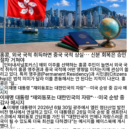
홍콩, 외국 국적 취득하면 중국 국적 상실… 신분 회복은 승인
절차 거쳐야
[인터내셔널포커스] 해외 이주를 선택하는 홍콩 주민이 늘면서 외국 국
적 취득이 홍콩 영주권과 중국 국적에 어떤 영향을 미치는지에 관심이 쏠
리고 있다. 특히 영주권(Permanent Residency)과 시민권(Citizens
hip)은 법적 의미가 달라 이를 혼동해서는 안 된다는 지적이 나온다. 홍
콩은 '일...
이재명 대통령 "재외동포는 대한민국의 자랑"…미국 순방 중
감사 메시지
▲이재명 대통령이 2026년 6월 30일 광주에서 열린 첨단산업 발전
비전 행사에서 연설하고 있다. 이 대통령은 26일 미국 순방 중 샌프란시
스코에서 재외동포 간담회를 가진 뒤 "대한민국이 언제나 자랑스러운 조
국이 될 수 있도록 더욱 최선을 다하겠다"는 메시지를 페이스북에 게시
했다. (...