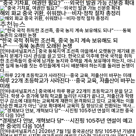
“중국 기차표, 여권만 필요?”…외국인 발권 가능 신분증 확대
해외 화교 중국 귀환, 쉬워졌나…비자·정착 절차 총정리
추천뉴스
"한국 국적 취득한 조선족, 중국 농지 계속 보유해도 되
나"……동북 농촌의 오래된 논쟁
[인터내셔널포커스] 중국 동북지역 조선족 마을에서 오랫동안 제기돼 온
농지 문제가 다시 관심을 끌고 있다. 한국으로 이주해 한국 국적을 취득
한 조선족들이 중국에 남겨둔 농지와 주택을 계속 보유해야 하는지, 아니
면 실제 농사를 짓는 주민들에게 다시 배분해야 하는지를 둘러싼 논쟁이
다....
하루 22개 초등학교가 사라진다…중국 교육, 저출산이 바꾸는
미래
[인터내셔널포커스] 중국에서 하루 평균 22개의 초등학교가 문을 닫고
있다. 학생 수 증가에 맞춰 학교를 늘리던 시대가 끝나고, 저출산과 학령
인구 감소에 대응하는 교육체계 재편이 본격화되고 있다. 교육계는 이를
단순한 폐교가 아닌 '규모 확대에서 교육의 질 향상으로 전환되는 역사...
"경제보다 안보, 개혁보다 당"…시진핑 105주년 연설이 예고
한 중국의 다음 10년
[인터내셔널포커스] 2026년 7월 1일 중국공산당 창당 105주년 기념대