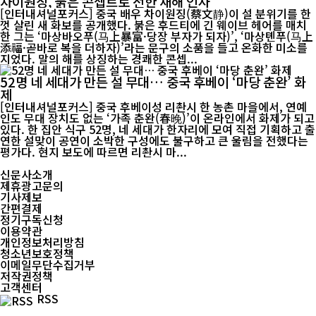
차이원징, 붉은 콘셉트로 전한 새해 인사
[인터내셔널포커스] 중국 배우 차이원징(蔡文静)이 설 분위기를 한
껏 살린 새 화보를 공개했다. 붉은 후드티에 긴 웨이브 헤어를 매치
한 그는 ‘마상바오푸(马上暴富·당장 부자가 되자)’, ‘마상톈푸(马上
添福·곧바로 복을 더하자)’라는 문구의 소품을 들고 온화한 미소를
지었다. 말의 해를 상징하는 경쾌한 콘셉...
52명 네 세대가 만든 설 무대… 중국 후베이 ‘마당 춘완’ 화
제
[인터내셔널포커스] 중국 후베이성 리촨시 한 농촌 마을에서, 연예
인도 무대 장치도 없는 ‘가족 춘완(春晚)’이 온라인에서 화제가 되고
있다. 한 집안 식구 52명, 네 세대가 한자리에 모여 직접 기획하고 출
연한 설맞이 공연이 소박한 구성에도 불구하고 큰 울림을 전했다는
평가다. 현지 보도에 따르면 리촨시 마...
신문사소개
제휴광고문의
기사제보
간편결제
정기구독신청
이용약관
개인정보처리방침
청소년보호정책
이메일무단수집거부
저작권정책
고객센터
RSS