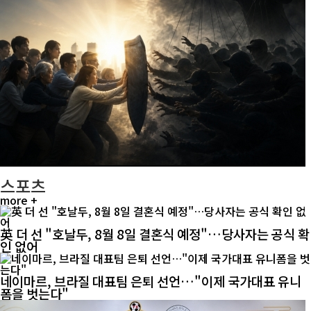
스포츠
more +
英 더 선 "호날두, 8월 8일 결혼식 예정"…당사자는 공식 확
인 없어
네이마르, 브라질 대표팀 은퇴 선언…"이제 국가대표 유니
폼을 벗는다"