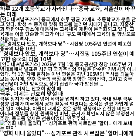
하루 22개 초등학교가 사라진다…중국 교육, 저출산이 바꾸
는 미래
[인터내셔널포커스] 중국에서 하루 평균 22개의 초등학교가 문을 닫
고 있다. 학생 수 증가에 맞춰 학교를 늘리던 시대가 끝나고, 저출산
과 학령인구 감소에 대응하는 교육체계 재편이 본격화되고 있다. 교
육계는 이를 단순한 폐교가 아닌 '규모 확대에서 교육의 질 향상으로
전환되는 역사...
"경제보다 안보, 개혁보다 당"…시진핑 105주년 연설이 예
고한 중국의 다음 10년
[인터내셔널포커스] 2026년 7월 1일 중국공산당 창당 105주년 기
념대회에서 발표된 시진핑 국가주석의 연설은 단순한 기념사가 아니
었다. 약 1만 자에 달하는 이번 연설은 지난 105년의 역사를 되돌아
보는 동시에, 향후 중국의 국정 운영 방향과 대외전략, 그리고 중국
공산당이 어떤 방식으로 장기 집권과 국가 발전을 ...
극우, 이제는 단호히 맞설 때
극우 정치가 국경을 넘어 세력을 넓히려 하고 있다. 국내 일부 극우
성향 단체가 미국에서 공개 활동을 벌였다는 소식은 결코 가볍게 넘
길 일이 아니다. 이들이 내세운 것은 정책 경쟁이나 건전한 비판이
아니라 정부를 향한 원색적인 비난, 근거가 확인되지 않은 부정선거
주장, 종교를 앞세운 선동이었다. 민주주의...
"영화 내내 울었다"…싱가포르 관객 사로잡은 '할머니에게