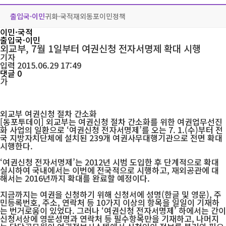
출입국·이민
귀화·국적
재외동포
이민정책
이민·국적
출입국·이민
외교부, 7월 1일부터 여권신청 전자서명제 확대 시행
기자
입력 2015.06.29 17:49
댓글 0
가
외교부 여권신청 절차 간소화
[동포투데이] 외교부는 여권신청 절차 간소화를 위한 여권업무선진
화 사업의 일환으로 ‘여권신청 전자서명제’를 오는 7. 1.(수)부터 전
국 지방자치단체에 설치된 239개 여권사무대행기관으로 전면 확대
시행한다.
‘여권신청 전자서명제’는 2012년 시범 도입한 후 단계적으로 확대
실시하여 국내에서는 이번에 전국적으로 시행하고, 재외공관에 대
해서는 2016년까지 확대를 완료할 예정이다.
지금까지는 여권을 신청하기 위해 신청서에 성명(한글 및 영문), 주
민등록번호, 주소, 연락처 등 10가지 이상의 항목을 일일이 기재하
는 번거로움이 있었다. 그러나 ‘여권신청 전자서명제’ 하에서는 간이
신청서상에 영문성명과 연락처 등 필수항목만을 기재하고, 나머지