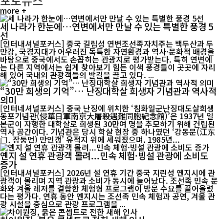
포토뉴스
more +
세 나라가 한눈에…연변에서만 만날 수 있는 특별한 풍경 5
선
[인터내셔널포커스] 중국 길림성 연변조선족자치주는 백두산과 두
만강, 국경지대가 어우러진 독특한 자연환경과 역사·문화적 배경을
바탕으로 중국에서도 손꼽히는 관광지로 평가받는다. 특히 연변에
는 다른 지역에서는 쉽게 찾아보기 힘든 이색 풍경들이 곳곳에 자리
해 있어 국내외 관광객들의 발길을 끌고 있다. ...
“30만 희생의 기억”… 난징대학살 희생자 기념관과 역사적
의미
[인터네셔널포커스] 중국 난징에 위치한 ‘침화일군난징대도살희생
동포기념관(侵華日軍南京大屠殺遇難同胞紀念館)’은 1937년 일
본군이 자행한 대학살로 희생된 30만여 명을 추모하기 위해 건립된
역사 공간이다. 기념관은 당시 학살 현장 중 하나였던 ‘강동문(江东
门, 장둥먼) 만인갱’ 유적지 위에 세워졌으며, 1985년...
옌지 설 연휴 관광객 몰려...민속 체험·빙설 관광에 소비도
증가
[인터내셔널포커스] 2026년 설 연휴 기간 중국 지린성 옌지시에 관
광객이 몰리며 지역 관광과 소비가 동시에 늘어났다. 조선족 민속 문
화와 겨울 레저를 결합한 체험형 프로그램이 방문 수요를 끌어올렸
다는 평가다. 연휴 동안 옌지시는 조선족 민속 체험과 공연, 겨울 관
광 시설을 중심으로 관광 프로그램을 ...