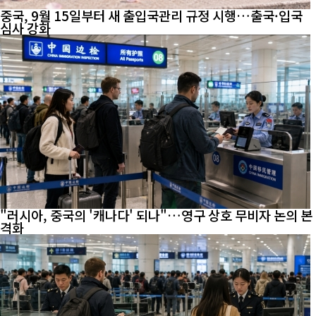
중국, 9월 15일부터 새 출입국관리 규정 시행…출국·입국
심사 강화
"러시아, 중국의 '캐나다' 되나"…영구 상호 무비자 논의 본
격화