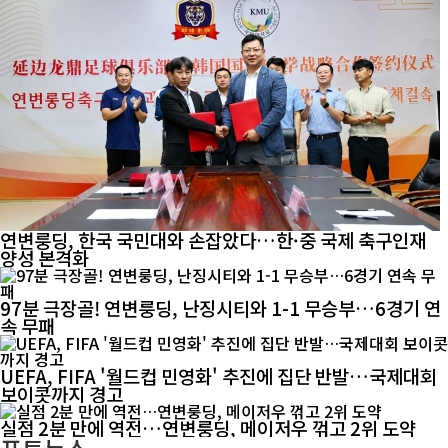
연변룽딩, 한국 국민대와 손잡았다…한·중 국제 축구인재
양성 본격화
97분 극장골! 연변룽딩, 난징시티와 1-1 무승부…6경기 연
속 무패
UEFA, FIFA '월드컵 민영화' 추진에 집단 반발…국제대회
보이콧까지 경고
실점 2분 만에 역전…연변룽딩, 메이저우 꺾고 2위 도약