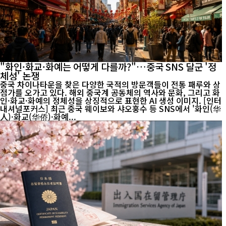
"화인·화교·화예는 어떻게 다를까?"…중국 SNS 달군 '정
체성' 논쟁
중국 차이나타운을 찾은 다양한 국적의 방문객들이 전통 패루와 상
점가를 오가고 있다. 해외 중국계 공동체의 역사와 문화, 그리고 화
인·화교·화예의 정체성을 상징적으로 표현한 AI 생성 이미지. [인터
내셔널포커스] 최근 중국 웨이보와 샤오훙수 등 SNS에서 '화인(华
人)·화교(华侨)·화예...