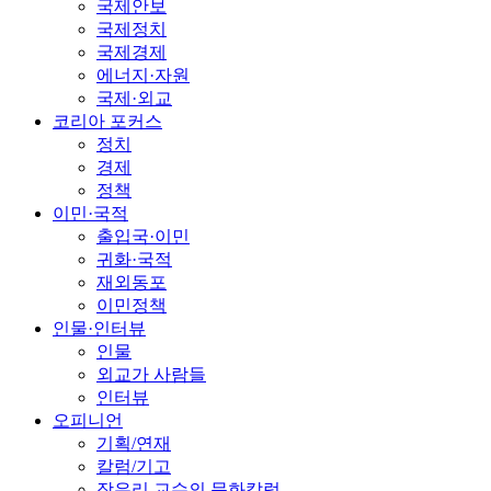
국제안보
국제정치
국제경제
에너지·자원
국제·외교
코리아 포커스
정치
경제
정책
이민·국적
출입국·이민
귀화·국적
재외동포
이민정책
인물·인터뷰
인물
외교가 사람들
인터뷰
오피니언
기획/연재
칼럼/기고
장유리 교수의 문화칼럼