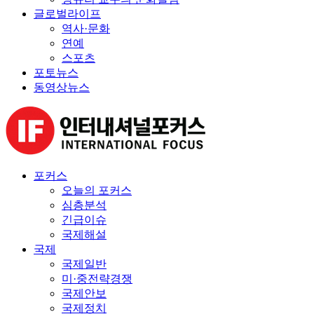
글로벌라이프
역사·문화
연예
스포츠
포토뉴스
동영상뉴스
포커스
오늘의 포커스
심층분석
긴급이슈
국제해설
국제
국제일반
미·중전략경쟁
국제안보
국제정치