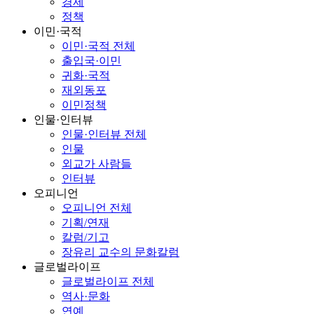
경제
정책
이민·국적
이민·국적 전체
출입국·이민
귀화·국적
재외동포
이민정책
인물·인터뷰
인물·인터뷰 전체
인물
외교가 사람들
인터뷰
오피니언
오피니언 전체
기획/연재
칼럼/기고
장유리 교수의 문화칼럼
글로벌라이프
글로벌라이프 전체
역사·문화
연예