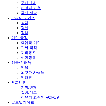
국제경제
에너지·자원
국제·외교
코리아 포커스
정치
경제
정책
이민·국적
출입국·이민
귀화·국적
재외동포
이민정책
인물·인터뷰
인물
외교가 사람들
인터뷰
오피니언
기획/연재
칼럼/기고
장유리 교수의 문화칼럼
글로벌라이프