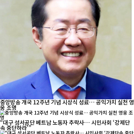
중앙방송 개국 12주년 기념 시상식 성료… 공익가치 실천 영
웅 조명
“대구 성서공단 베트남 노동자 추락사… 시민사회 ‘강제단
속 중단하라’”