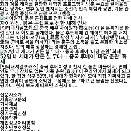
화와 겨울 레저를 결합한 체험형 프로그램이 방문 수요를 끌어올렸
다는 평가다. 연휴 동안 옌지시는 조선족 민속 체험과 공연, 겨울 관
광 시설을 중심으로 관광 프로그램을 ...
차이원징, 붉은 콘셉트로 전한 새해 인사
[인터내셔널포커스] 중국 배우 차이원징(蔡文静)이 설 분위기를 한
껏 살린 새 화보를 공개했다. 붉은 후드티에 긴 웨이브 헤어를 매치
한 그는 ‘마상바오푸(马上暴富·당장 부자가 되자)’, ‘마상톈푸(马上
添福·곧바로 복을 더하자)’라는 문구의 소품을 들고 온화한 미소를
지었다. 말의 해를 상징하는 경쾌한 콘셉...
52명 네 세대가 만든 설 무대… 중국 후베이 ‘마당 춘완’ 화
제
[인터내셔널포커스] 중국 후베이성 리촨시 한 농촌 마을에서, 연예
인도 무대 장치도 없는 ‘가족 춘완(春晚)’이 온라인에서 화제가 되고
있다. 한 집안 식구 52명, 네 세대가 한자리에 모여 직접 기획하고 출
연한 설맞이 공연이 소박한 구성에도 불구하고 큰 울림을 전했다는
평가다. 현지 보도에 따르면 리촨시 마...
신문사소개
제휴광고문의
기사제보
간편결제
정기구독신청
이용약관
개인정보처리방침
청소년보호정책