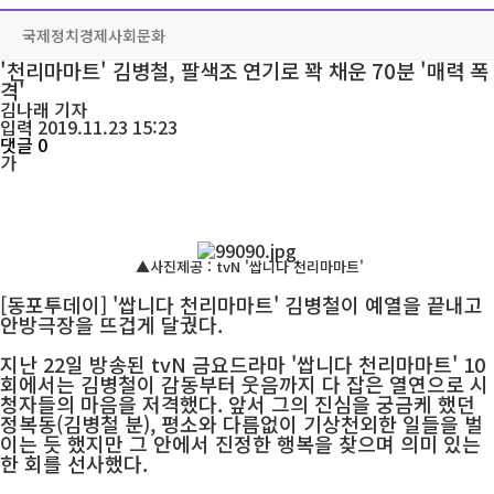
국제
정치
경제
사회
문화
'천리마마트' 김병철, 팔색조 연기로 꽉 채운 70분 '매력 폭
격'
김나래
기자
입력 2019.11.23 15:23
댓글 0
가
▲사진제공 : tvN '쌉니다 천리마마트'
[동포투데이] '쌉니다 천리마마트' 김병철이 예열을 끝내고
안방극장을 뜨겁게 달궜다.
지난 22일 방송된 tvN 금요드라마 '쌉니다 천리마마트' 10
회에서는 김병철이 감동부터 웃음까지 다 잡은 열연으로 시
청자들의 마음을 저격했다. 앞서 그의 진심을 궁금케 했던
정복동(김병철 분), 평소와 다름없이 기상천외한 일들을 벌
이는 듯 했지만 그 안에서 진정한 행복을 찾으며 의미 있는
한 회를 선사했다.