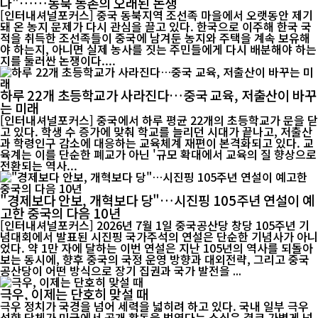
나"……동북 농촌의 오래된 논쟁
[인터내셔널포커스] 중국 동북지역 조선족 마을에서 오랫동안 제기
돼 온 농지 문제가 다시 관심을 끌고 있다. 한국으로 이주해 한국 국
적을 취득한 조선족들이 중국에 남겨둔 농지와 주택을 계속 보유해
야 하는지, 아니면 실제 농사를 짓는 주민들에게 다시 배분해야 하는
지를 둘러싼 논쟁이다....
하루 22개 초등학교가 사라진다…중국 교육, 저출산이 바꾸
는 미래
[인터내셔널포커스] 중국에서 하루 평균 22개의 초등학교가 문을 닫
고 있다. 학생 수 증가에 맞춰 학교를 늘리던 시대가 끝나고, 저출산
과 학령인구 감소에 대응하는 교육체계 재편이 본격화되고 있다. 교
육계는 이를 단순한 폐교가 아닌 '규모 확대에서 교육의 질 향상으로
전환되는 역사...
"경제보다 안보, 개혁보다 당"…시진핑 105주년 연설이 예
고한 중국의 다음 10년
[인터내셔널포커스] 2026년 7월 1일 중국공산당 창당 105주년 기
념대회에서 발표된 시진핑 국가주석의 연설은 단순한 기념사가 아니
었다. 약 1만 자에 달하는 이번 연설은 지난 105년의 역사를 되돌아
보는 동시에, 향후 중국의 국정 운영 방향과 대외전략, 그리고 중국
공산당이 어떤 방식으로 장기 집권과 국가 발전을 ...
극우, 이제는 단호히 맞설 때
극우 정치가 국경을 넘어 세력을 넓히려 하고 있다. 국내 일부 극우
성향 단체가 미국에서 공개 활동을 벌였다는 소식은 결코 가볍게 넘