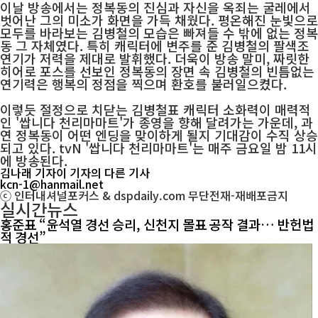
이날 방송에서는 정복동의 진심과 자신을 옥죄는 굴레에서
벗어난 그의 미소가 화면을 가득 채웠다. 평온해진 눈빛으로
모두를 바라보는 김병철의 모습은 빠져들 수 밖에 없는 정복
동 그 자체였다. 특히 캐릭터에 변주를 준 김병철의 팔색조
연기가 저력을 제대로 발휘했다. 더욱이 방송 말미, 짜릿한
히어로 포스를 선보인 정복동의 장면 속 김병철의 빈틈없는
연기력은 행복의 정점을 찍으며 환호를 불러일으켰다.
이렇듯 절정으로 치닫는 김병철표 캐릭터 소화력이 매력적
인 '쌉니다 천리마마트'가 종영을 향해 달려가는 가운데, 과
연 정복동이 어떤 엔딩을 맞이하게 될지 기대감이 수직 상승
되고 있다. tvN '쌉니다 천리마마트'는 매주 금요일 밤 11시
에 방송된다.
김나래 기자
이 기자의 다른 기사
kcn-1@hanmail.net
ⓒ 인터내셔널포커스 & dspdaily.com 무단전재-재배포금지
실시간뉴스
홍준표 “윤석열 경선 승리, 신천지 몰표 공작 결과… 반헌법
적 경선”