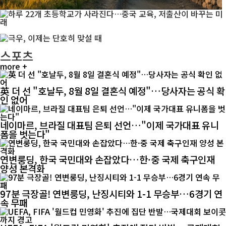
스포츠
more +
英 더 선 "호날두, 8월 8일 결혼식 예정"…당사자는 공식 확
인 없어
네이마르, 브라질 대표팀 은퇴 선언…"이제 국가대표 유니
폼을 벗는다"
연변룽딩, 한국 국민대와 손잡았다…한·중 국제 축구인재
양성 본격화
97분 극장골! 연변룽딩, 난징시티와 1-1 무승부…6경기 연
속 무패