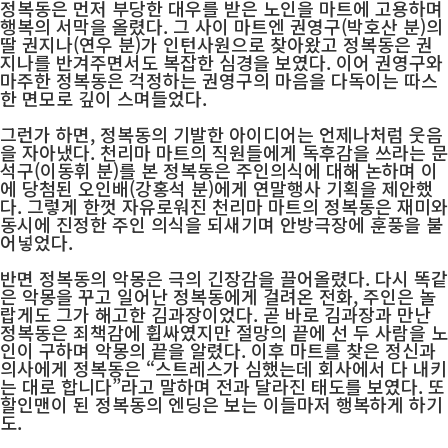
정복동은 먼저 부당한 대우를 받은 노인을 마트에 고용하며
행복의 서막을 올렸다. 그 사이 마트엔 권영구(박호산 분)의
딸 권지나(연우 분)가 인턴사원으로 찾아왔고 정복동은 권
지나를 반겨주면서도 복잡한 심경을 보였다. 이어 권영구와
마주한 정복동은 걱정하는 권영구의 마음을 다독이는 따스
한 면모로 깊이 스며들었다.
그런가 하면, 정복동의 기발한 아이디어는 언제나처럼 웃음
을 자아냈다. 천리마 마트의 직원들에게 독후감을 쓰라는 문
석구(이동휘 분)를 본 정복동은 주인의식에 대해 논하며 이
에 당첨된 오인배(강홍석 분)에게 연말행사 기획을 제안했
다. 그렇게 한껏 자유로워진 천리마 마트의 정복동은 재미와
동시에 진정한 주인 의식을 되새기며 안방극장에 훈풍을 불
어넣었다.
반면 정복동의 악몽은 극의 긴장감을 끌어올렸다. 다시 똑같
은 악몽을 꾸고 일어난 정복동에게 걸려온 전화, 주인은 놀
랍게도 그가 해고한 김과장이었다. 곧 바로 김과장과 만난
정복동은 죄책감에 휩싸였지만 절망의 끝에 선 두 사람을 노
인이 구하며 악몽의 끝을 알렸다. 이후 마트를 찾은 정신과
의사에게 정복동은 “스트레스가 심했는데 회사에서 다 내키
는 대로 합니다”라고 말하며 전과 달라진 태도를 보였다. 또
할인맨이 된 정복동의 엔딩은 보는 이들마저 행복하게 하기
도.