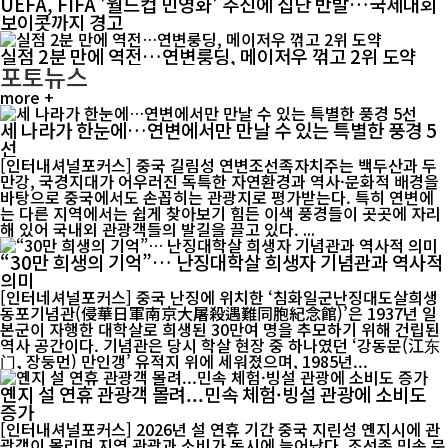
UEFA, FIFA '월드컵 민영화' 추진에 집단 반발…국제대회
보이콧까지 경고
실점 2분 만에 역전…연변룽딩, 메이저우 꺾고 2위 도약
포토뉴스
more +
세 나라가 한눈에…연변에서만 만날 수 있는 특별한 풍경 5
선
[인터내셔널포커스] 중국 길림성 연변조선족자치주는 백두산과 두
만강, 국경지대가 어우러진 독특한 자연환경과 역사·문화적 배경을
바탕으로 중국에서도 손꼽히는 관광지로 평가받는다. 특히 연변에
는 다른 지역에서는 쉽게 찾아보기 힘든 이색 풍경들이 곳곳에 자리
해 있어 국내외 관광객들의 발길을 끌고 있다. ...
“30만 희생의 기억”… 난징대학살 희생자 기념관과 역사적
의미
[인터네셔널포커스] 중국 난징에 위치한 ‘침화일군난징대도살희생
동포기념관(侵華日軍南京大屠殺遇難同胞紀念館)’은 1937년 일
본군이 자행한 대학살로 희생된 30만여 명을 추모하기 위해 건립된
역사 공간이다. 기념관은 당시 학살 현장 중 하나였던 ‘강동문(江东
门, 장둥먼) 만인갱’ 유적지 위에 세워졌으며, 1985년...
옌지 설 연휴 관광객 몰려...민속 체험·빙설 관광에 소비도
증가
[인터내셔널포커스] 2026년 설 연휴 기간 중국 지린성 옌지시에 관
광객이 몰리며 지역 관광과 소비가 동시에 늘어났다. 조선족 민속 문