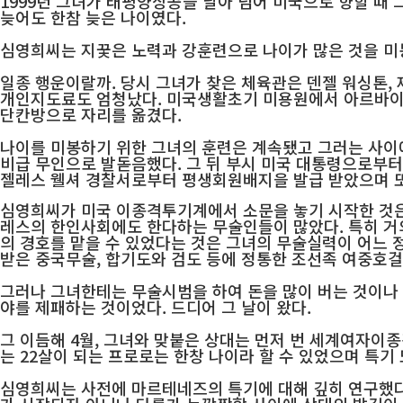
1999년 그녀가 태평양상공을 날아 넘어 미국으로 향할 때 
늦어도 한참 늦은 나이였다.
심영희씨는 지꿎은 노력과 강훈련으로 나이가 많은 것을 미봉
일종 행운이랄까. 당시 그녀가 찾은 체육관은 덴젤 워싱톤,
개인지도료도 엄청났다. 미국생활초기 미용원에서 아르바이트로
단칸방으로 자리를 옮겼다.
나이를 미봉하기 위한 그녀의 훈련은 계속됐고 그러는 사이에 
비급 무인으로 발돋음했다. 그 뒤 부시 미국 대통령으로부
젤레스 웰셔 경찰서로부터 평생회원배지을 발급 받았으며 
심영희씨가 미국 이종격투기계에서 소문을 놓기 시작한 것은
레스의 한인사회에도 한다하는 무술인들이 많았다. 특히 거
의 경호를 맡을 수 있었다는 것은 그녀의 무술실력이 어느
받은 중국무술, 합기도와 검도 등에 정통한 조선족 여중호걸
그러나 그녀한테는 무술시범을 하여 돈을 많이 버는 것이나 
야를 제패하는 것이었다. 드디어 그 날이 왔다.
그 이듬해 4월, 그녀와 맞붙은 상대는 먼저 번 세계여자이
는 22살이 되는 프로로는 한창 나이라 할 수 있었으며 특기
심영희씨는 사전에 마르테네즈의 특기에 대해 깊히 연구했다.