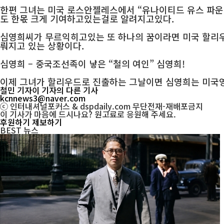
한편 그녀는 미국 로스안젤레스에서 “유나이티드 유스 파운
도 한몫 크게 기여하고있는걸로 알려지고있다.
심영희씨가 무르익히고있는 또 하나의 꿈이라면 미국 할리우
뤄지고 있는 상황이다.
심영희 – 중국조선족이 낳은 “철의 여인” 심영희!
이제 그녀가 할리우드로 진출하는 그날이면 심영희는 미국영
철민 기자
이 기자의 다른 기사
kcnnews3@naver.com
ⓒ 인터내셔널포커스 & dspdaily.com 무단전재-재배포금지
이 기사가 마음에 드시나요? 원고료로 응원해 주세요.
후원하기
제보하기
BEST
뉴스