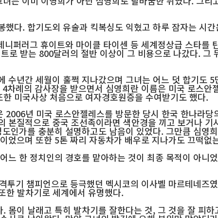
그녀는 이미 이영희가 아닌 심영희로 탈바꿈한 뒤였다. 그리고
했다. 합기도외 유술과 킥복싱도 익혔고 하루 잠자는 시간은
 제니퍼러그 휴이트와 마이클 타이센 등 세계정상급 스타를 
 받는 800달러의 절반 이상이 그 비용으로 나갔다. 그 뒤
수년간 세월이 훌쩍 지나갔으며 그녀는 어느 덧 합기도 5단, 
터 4차례의 감사장을 받으면서 심영희란 이름은 미국 로스안
또한 미국사상 처음으로 여자경호원증을 수여받기도 했다.
 2006년 미국 로스안젤레스를 방문한 당시 한국 한나라당
의 본질적으로 중국 조선족이라면 색안경을 끼고 보거나 기
 정도인가를 충분히 설명하고도 남음이 있었다. 그만큼 심영
이었으며 또한 5톤 짜리 자동차가 배우로 지나가도 끄떡없는
어느 한 정치인의 경호를 맡아하는 것이 최종 목적이 아니었
종격투기 챔피언으로 등극했던 멕시코의 이사벨 마르테네즈였다
 또한 발차기로 세계에서 유명했다.
 몸이 날래고 특히 발차기를 잘한다는 것, 그 것을 잘 피하