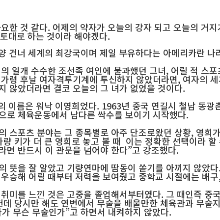
한 것 같다. 어제의 약자가 오늘의 강자 되고 오늘의 거지가
토대로 하는 것이라 해야겠다.
평양 건너 세계의 최강국이며 제일 부유하다는 아메리카란 
변의 일개 수수한 조선족 여인에 불과했던 그녀, 어릴 적 스
 가령 후날 여자격투기계에 투신하지 않았더라면, 여자의 세
지 않았더라면 결코 오늘의 그 녀가 없었을 것이다.
의 이름은 워낙 이영희었다. 1963년 중국 연길시 철남 동
으로 체육운동에서 남다른 싹수를 보이기 시작했다.
의 스포츠 분야는 그 종목별로 아주 단조로왔던 상황, 영희
량 키가 더 큰 영희로 놓고 볼 때 이는 정확한 선택이라 할
라면 반드시 이 관문을 넘어야 한다”고 강조했다.
 뜻을 잘 알았고 기량연마에 땀동이 쏟기를 아끼지 않았다.
 우승해 어릴 때부터 저력을 보여줬고 중학교 시절에는 배구,
 취미를 느낀 것은 고중을 졸업해서부터였다. 그 때인즉 중
 헌데 당시만 해도 연변에서 무술을 배울만한 체육관과 무술
가 무슨 무술인가”고 하면서 내켜하지 않았다.