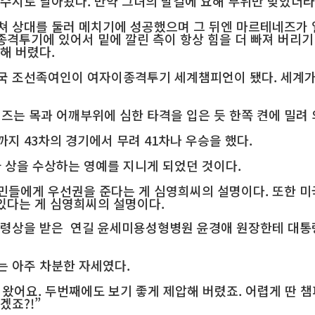
 수시로 날아왔다. 만약 그녀의 발길에 요해 부위만 맞았더
쳐 상대를 둘러 메치기에 성공했으며 그 뒤엔 마르테네즈가 
이종격투기에 있어서 밑에 깔린 측이 항상 힘을 더 빠져 버리
해 버렸다.
국 조선족여인이 여자이종격투기 세계챔피언이 됐다. 세계가
는 목과 어깨부위에 심한 타격을 입은 듯 한쪽 켠에 밀려 
지 43차의 경기에서 무려 41차나 우승을 했다.
상을 수상하는 영예를 지니게 되었던 것이다.
민들에게 우선권을 준다는 게 심영희씨의 설명이다. 또한 미
 있다는 게 심영희씨의 설명이다.
통령상을 받은 연길 윤세미용성형병원 윤경애 원장한테 대통령
는 아주 차분한 자세였다.
해 왔어요. 두번째에도 보기 좋게 제압해 버렸죠. 어렵게 딴 
겠죠?!”