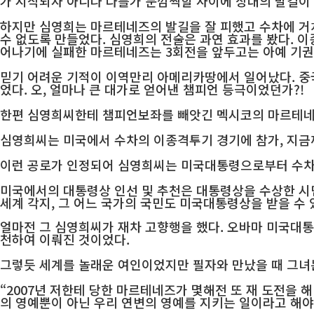
가 시작되자 아니나 다를가 눈깜짝할 사이에 상대의 발길이
하지만 심영희는 마르테네즈의 발길을 잘 피했고 수차에 거
수 없도록 만들었다. 심영희의 전술은 과연 효과를 봤다. 
어나기에 실패한 마르테네즈는 3회전을 앞두고는 아예 기권
믿기 어려운 기적이 이역만리 아메리카땅에서 일어났다. 중
었다. 오, 얼마나 큰 대가로 얻어낸 챔피언 등극이었던가?!
한편 심영희씨한테 챔피언보좌를 빼앗긴 멕시코의 마르테네즈
심영희씨는 미국에서 수차의 이종격투기 경기에 참가, 지금까
이런 공로가 인정되어 심영희씨는 미국대통령으로부터 수차 
미국에서의 대통령상 인선 및 추천은 대통령상을 수상한 시
세계 각지, 그 어느 국가의 국민도 미국대통령상을 받을 수
얼마전 그 심영희씨가 재차 고향행을 했다. 오바마 미국대
천하여 이뤄진 것이었다.
그렇듯 세계를 놀래운 여인이었지만 필자와 만났을 때 그녀
“2007년 저한테 당한 마르테네즈가 몇해전 또 재 도전을 
의 영예뿐이 아닌 우리 연변의 영예를 지키는 일이라고 해야