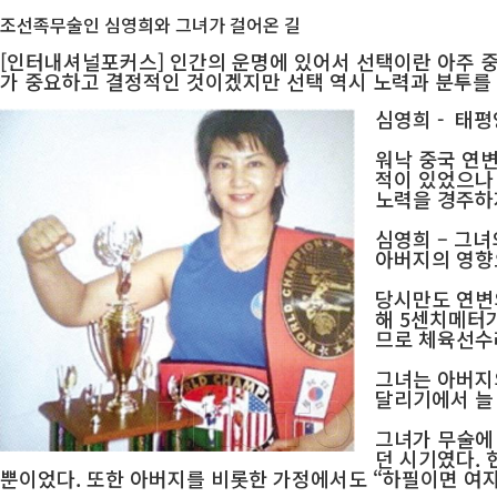
조선족무술인 심영희와 그녀가 걸어온 길
[인터내셔널포커스] 인간의 운명에 있어서 선택이란 아주 중요
가 중요하고 결정적인 것이겠지만 선택 역시 노력과 분투를 
심영희 - 태
워낙 중국 연
적이 있었으나
노력을 경주하
심영희 – 그녀
아버지의 영향
당시만도 연변
해 5센치메터가
므로 체육선수
그녀는 아버지의
달리기에서 늘
그녀가 무술에
던 시기였다.
뿐이었다. 또한 아버지를 비롯한 가정에서도 “하필이면 여자