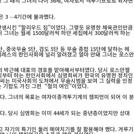
 그 때의 그녀의 나이 36세, 여자로서 격투기프로로 되자면
 3 ∼4기간에 불과했다.
탄생시킨 “할리우드 짐”이었다. 그렇듯 유명한 체육관인만큼
 그녀는 월세 1500달러씩 하던 세집에서 300달러씩 하는
중국무술 5단, 검도 5단 등 무술 종합 15단에 달하는 헤
젤레스의 한인사회에 널리 알려졌고 얼마 안돼 그녀는 로스안
의 박근혜 대표의 경호를 맡아해서부터였다. 당시 로스안젤
시부터 하는 한인사회에서 심영희씨가 한국의 유명한 정치인
희씨는 미국사회의 도처에서 무술시범을 보여 그 실력을 인정
 기합도 가진 그런 “철의 여인”이었다.
다. 그녀의 목표는 여자이종격투기계의 챔피언이 되어 이 분
. 당시 심영희는 이미 44세가 되는 중년층이었지만 상대
고 자기의 특기인 둘러 메여치기를 잘 활용해야 했다. 겨루기