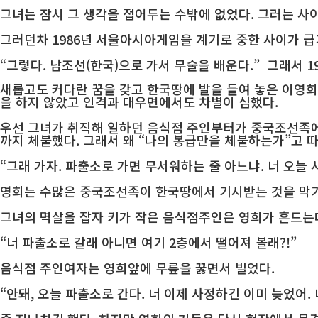
그녀는 잠시 그 생각을 접어두는 수밖에 없었다. 그러는 사
그러던차 1986년 서울아시아게임을 계기로 중한 사이가 급
“그렇다. 남조선(한국)으로 가서 무술을 배운다.” 그래서 1
새롭고도 커다란 꿈을 갖고 한국땅에 발을 들여 놓은 이영희
을 하지 않았고 인격과 대우면에서도 차별이 심했다.
우선 그녀가 취직해 일하던 음식점 주인부터가 중국조선족에
까지 체불했다. 그래서 왜 “나의 봉급만을 체불하는가”고 
“그래 가자. 파출소로 가면 무서워하는 줄 아느냐. 너 오늘 
영희는 수많은 중국조선족이 한국땅에서 기시받는 것을 막기
그녀의 멱살을 잡자 키가 작은 음식점주인은 영희가 흔드는
“너 파출소로 갈래 아니면 여기 2층에서 떨어져 볼래?!”
음식점 주인여자는 영희앞에 무릎을 꿇면서 빌었다.
“안돼, 오늘 파출소로 간다. 너 이제 사정하긴 이미 늦었어.