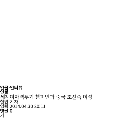
인물·인터뷰
인물
세계여자격투기 챔피언과 중국 조선족 여성
철민
기자
입력 2014.04.30 20:11
댓글 0
가