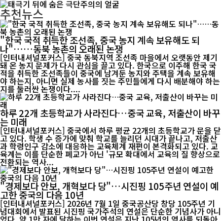
추천뉴스
"한국 국적 취득한 조선족, 중국 농지 계속 보유해도 되
나"……동북 농촌의 오래된 논쟁
[인터내셔널포커스] 중국 동북지역 조선족 마을에서 오랫동안 제기
돼 온 농지 문제가 다시 관심을 끌고 있다. 한국으로 이주해 한국 국
적을 취득한 조선족들이 중국에 남겨둔 농지와 주택을 계속 보유해
야 하는지, 아니면 실제 농사를 짓는 주민들에게 다시 배분해야 하는
지를 둘러싼 논쟁이다....
하루 22개 초등학교가 사라진다…중국 교육, 저출산이 바꾸
는 미래
[인터내셔널포커스] 중국에서 하루 평균 22개의 초등학교가 문을 닫
고 있다. 학생 수 증가에 맞춰 학교를 늘리던 시대가 끝나고, 저출산
과 학령인구 감소에 대응하는 교육체계 재편이 본격화되고 있다. 교
육계는 이를 단순한 폐교가 아닌 '규모 확대에서 교육의 질 향상으로
전환되는 역사...
"경제보다 안보, 개혁보다 당"…시진핑 105주년 연설이 예
고한 중국의 다음 10년
[인터내셔널포커스] 2026년 7월 1일 중국공산당 창당 105주년 기
념대회에서 발표된 시진핑 국가주석의 연설은 단순한 기념사가 아니
었다. 약 1만 자에 달하는 이번 연설은 지난 105년의 역사를 되돌아