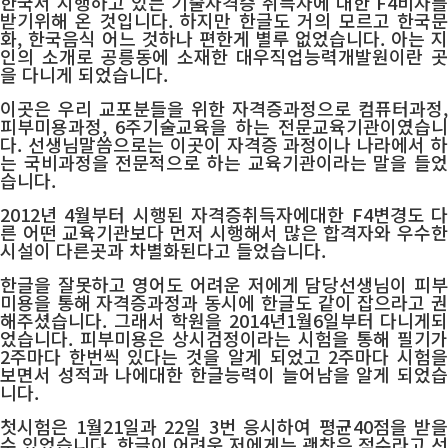
한국서 시행하고 있는 기술자격증 취득자에 대한 F4비자를
받기위해 온 것입니다. 하지만 한글도 거의 모르고 한국문
화, 한국음식 어느 것하나 편한게 별루 없었습니다. 아는 지
인의 소개로 공릉동에 소재한 대우직업능력개발원이란 곳
을 다니게 되었습니다.
이곳은 우리 교포분들을 위한 자격증과정으로 컴퓨터과정,
피부미용과정, 6주기술교육을 하는 전문교육기관이였습니
다. 선생님말씀으로는 이곳이 자격증 과정이나 나라에서 하
는 국비과정을 전문적으로 하는 교육기관이라는 말을 들었
습니다.
2012년 4월부터 시행된 자격증취득자에대한 F4변경도 다
른 어떤 교육기관보다 먼저 시행해서 많은 합격자와 우수한
시설이 다른곳과 차별화된다고 들었습니다.
한글을 잘못하고 영어도 어려운 저에게 담당선생님이 피부
미용을 통해 자격증과정과 동시에 한글도 같이 잡으라고 권
해주셨습니다. 그래서 학원을 2014년1월6일부터 다니게되
었습니다. 피부미용은 상시검정이라는 시험을 통해 필기가
2주마다 한번씩 있다는 것을 알게 되었고 2주마다 시험을
보면서 성적과 나에대한 한글능력이 늘어남을 알게 되었습
니다.
첫시험은 1월21일과 22일 3번 응시하여 평균40점을 받을
수 있었습니다. 한글이 어려운 저에게는 괜찬은 점수라고 선