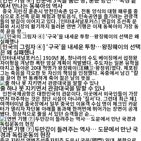
에서 만나는 동북아의 역사
중국 지린성 훈춘시 방천민속촌 입구. 전통 양식의 대형 패루를 중
심으로 조선족 문화 체험과 향토음식, 민속공연을 즐기려는 관광객
들의 발길이 이어지고 있다. [인터내셔널포커스] 연길의 조선족 문
화와 서시장의 활기까지 둘러본 연변 기행은 이제 동북아의 가장 동
쪽 끝을 향...
[민국의 그림자 ④] ‘구국’을 내세운 투항…왕징웨이의 선택
은 왜 실패했나
[인터내셔널포커스] 1910년 봄, 청나라의 수도 베이징에서 섭정왕
자이펑을 겨냥한 폭탄 암살 계획이 적발됐다. 주도자는 일본 유학을
마치고 돌아온 20대 혁명가 왕징웨이(汪精卫·왕정위)였다. 체포된
그는 죽음을 각오한 듯 자신의 책임을 인정했다. 옥중에서 남긴 “칼
을 끌어 한 번 통쾌하게 죽어 젊은 날의 뜻을 ...
줄 하나 못 지키면서 관광대국을 말할 수 있나
인천국제공항은 대한민국의 관문이다. 이곳에서 외국인들이 가장
먼저 마주하는 것은 첨단 시설이 아니라 '질서'다. 그런데 최근 제1
여객터미널 출국장에서 일부 중국인 이용객 수십 명이 체크인 카운
터가 열리자 차단봉 아래를 통과해 한꺼번에 뛰어가는 장면이 공개
됐다. 정상적으로 줄을 서 있던 승객들은 순...
[연변 기행 ⑦]두만강이 들려주는 역사… 도문에서 만난 국
경과 독립운동의 현장
중국 지린성 연변조선족자치주 도문시 국문(國門) 일대. 북한으로