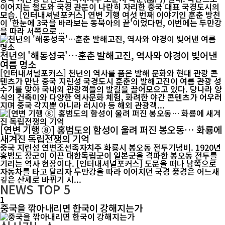
이어지는 철도와 국경 관문이 나란히 자리한 중국 대표 국경도시의
모습. [인터내셔널포커스] 연변 기행 여섯 번째 이야기인 훈춘 방천
이 '한눈에 3국을 바라보는 동북아의 끝'이었다면, 이번에는 두만강
을 따라 서쪽으로 ...
천년의 '해동성국'…훈춘 발해고진, 역사와 야경이 빚어낸
여름 명소
[인터내셔널포커스] 천년의 역사를 품은 발해 문화와 현대 관광 콘
텐츠가 만난 중국 지린성 국경도시 훈춘의 발해고진이 여름 관광 성
수기를 맞아 국내외 관광객들의 발길을 끌어모으고 있다. 당나라 양
식의 건축미와 다양한 역사문화 체험, 화려한 야간 콘텐츠가 어우러
지며 중국 각지뿐 아니라 러시아 등 해외 관광객...
[연변 기행 ⑧] 홍범도의 함성이 울려 퍼진 봉오동… 화룡에
새겨진 독립전쟁의 기억
중국 지린성 연변조선족자치주 화룡시 봉오동 전투기념비. 1920년
홍범도 장군이 이끈 대한독립군이 일본군을 격파한 봉오동 전투를
기리는 역사 현장이다. [인터내셔널포커스] 도문을 떠나 남쪽으로
자동차를 타고 달리자 두만강을 따라 이어지던 국경 풍경은 어느새
깊은 산세로 바뀌기 시...
NEWS
TOP 5
1
중국을 깎아내리면 한국이 강해지는가