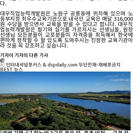
다.
대우직업능력개발원은 노원구 공릉동에 위치해 있으며 노
동부지정 최우수교육기관으로 내국인 교육은 매달 316,000
원 수당을 받으면서 교육을 받을 수 있다고 합니다. 대우직
업능력개발원은 필기와 실기를 가르치시는 선생님들, 원장
선생님 모든분들이 교포분들이 자격증을 취득해서 한국에
편하게 정착할 수 할 있도록 도와주시는 진정한 교육기관이
라 것을 꼭 강조하고 싶습니다.
기자
이 기자의 다른 기사
@
ⓒ 인터내셔널포커스 & dspdaily.com 무단전재-재배포금지
BEST
뉴스
[연변 기행 ⑥] 한눈에 3국을 품은 땅, 훈춘 방천… 국경 끝