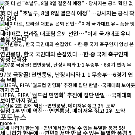
英 더 선 "호날두, 8월 8일 결혼식 예정"…당사자는 공식 확
인 없어
네이마르, 브라질 대표팀 은퇴 선언…"이제 국가대표 유니
폼을 벗는다"
연변룽딩, 한국 국민대와 손잡았다…한·중 국제 축구인재
양성 본격화
97분 극장골! 연변룽딩, 난징시티와 1-1 무승부…6경기 연
속 무패
UEFA, FIFA '월드컵 민영화' 추진에 집단 반발…국제대회
보이콧까지 경고
실점 2분 만에 역전…연변룽딩, 메이저우 꺾고 2위 도약
포토뉴스
more +
세 나라가 한눈에…연변에서만 만날 수 있는 특별한 풍경 5