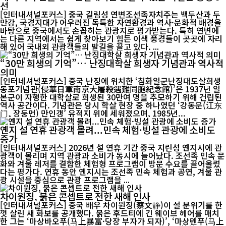
선
[인터내셔널포커스] 중국 길림성 연변조선족자치주는 백두산과 두
만강, 국경지대가 어우러진 독특한 자연환경과 역사·문화적 배경을
바탕으로 중국에서도 손꼽히는 관광지로 평가받는다. 특히 연변에
는 다른 지역에서는 쉽게 찾아보기 힘든 이색 풍경들이 곳곳에 자리
해 있어 국내외 관광객들의 발길을 끌고 있다. ...
“30만 희생의 기억”… 난징대학살 희생자 기념관과 역사적
의미
[인터네셔널포커스] 중국 난징에 위치한 ‘침화일군난징대도살희생
동포기념관(侵華日軍南京大屠殺遇難同胞紀念館)’은 1937년 일
본군이 자행한 대학살로 희생된 30만여 명을 추모하기 위해 건립된
역사 공간이다. 기념관은 당시 학살 현장 중 하나였던 ‘강동문(江东
门, 장둥먼) 만인갱’ 유적지 위에 세워졌으며, 1985년...
옌지 설 연휴 관광객 몰려...민속 체험·빙설 관광에 소비도
증가
[인터내셔널포커스] 2026년 설 연휴 기간 중국 지린성 옌지시에 관
광객이 몰리며 지역 관광과 소비가 동시에 늘어났다. 조선족 민속 문
화와 겨울 레저를 결합한 체험형 프로그램이 방문 수요를 끌어올렸
다는 평가다. 연휴 동안 옌지시는 조선족 민속 체험과 공연, 겨울 관
광 시설을 중심으로 관광 프로그램을 ...
차이원징, 붉은 콘셉트로 전한 새해 인사
[인터내셔널포커스] 중국 배우 차이원징(蔡文静)이 설 분위기를 한
껏 살린 새 화보를 공개했다. 붉은 후드티에 긴 웨이브 헤어를 매치
한 그는 ‘마상바오푸(马上暴富·당장 부자가 되자)’, ‘마상톈푸(马上