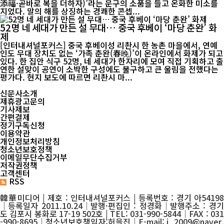
添福·곧바로 복을 더하자)’라는 문구의 소품을 들고 온화한 미소를
지었다. 말의 해를 상징하는 경쾌한 콘셉...
52명 네 세대가 만든 설 무대… 중국 후베이 ‘마당 춘완’ 화
제
[인터내셔널포커스] 중국 후베이성 리촨시 한 농촌 마을에서, 연예
인도 무대 장치도 없는 ‘가족 춘완(春晚)’이 온라인에서 화제가 되고
있다. 한 집안 식구 52명, 네 세대가 한자리에 모여 직접 기획하고 출
연한 설맞이 공연이 소박한 구성에도 불구하고 큰 울림을 전했다는
평가다. 현지 보도에 따르면 리촨시 마...
신문사소개
제휴광고문의
기사제보
간편결제
정기구독신청
이용약관
개인정보처리방침
청소년보호정책
이메일무단수집거부
저작권정책
고객센터
RSS
韓華미디어 | 제호 : 인터내셔널포커스 | 등록번호 : 경기 아54198
│등록일자 2011.10.24│발행·편집인 : 정경화│발행주소 : 경기
도 김포시 봉화로 17-19 502호 | TEL: 031-990-5844│FAX : 031
-990-8695│청소년보호책임자:허을진│E-mail: j_2009@naver.