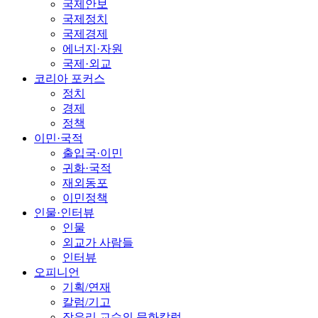
국제안보
국제정치
국제경제
에너지·자원
국제·외교
코리아 포커스
정치
경제
정책
이민·국적
출입국·이민
귀화·국적
재외동포
이민정책
인물·인터뷰
인물
외교가 사람들
인터뷰
오피니언
기획/연재
칼럼/기고
장유리 교수의 문화칼럼