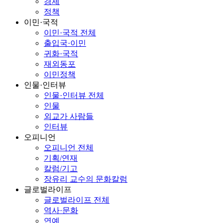
경제
정책
이민·국적
이민·국적 전체
출입국·이민
귀화·국적
재외동포
이민정책
인물·인터뷰
인물·인터뷰 전체
인물
외교가 사람들
인터뷰
오피니언
오피니언 전체
기획/연재
칼럼/기고
장유리 교수의 문화칼럼
글로벌라이프
글로벌라이프 전체
역사·문화
연예