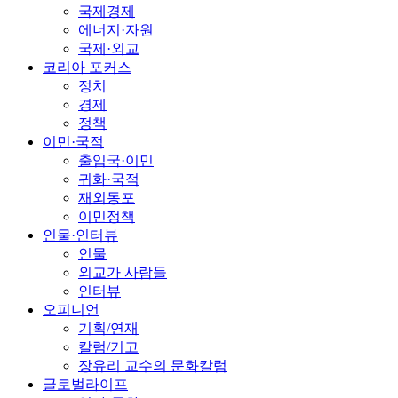
국제경제
에너지·자원
국제·외교
코리아 포커스
정치
경제
정책
이민·국적
출입국·이민
귀화·국적
재외동포
이민정책
인물·인터뷰
인물
외교가 사람들
인터뷰
오피니언
기획/연재
칼럼/기고
장유리 교수의 문화칼럼
글로벌라이프