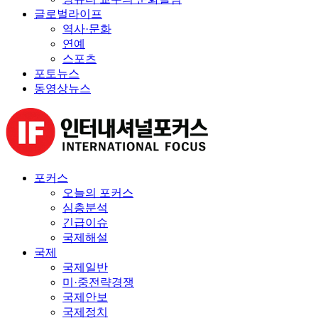
글로벌라이프
역사·문화
연예
스포츠
포토뉴스
동영상뉴스
포커스
오늘의 포커스
심층분석
긴급이슈
국제해설
국제
국제일반
미·중전략경쟁
국제안보
국제정치