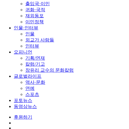
출입국·이민
귀화·국적
재외동포
이민정책
인물·인터뷰
인물
외교가 사람들
인터뷰
오피니언
기획/연재
칼럼/기고
장유리 교수의 문화칼럼
글로벌라이프
역사·문화
연예
스포츠
포토뉴스
동영상뉴스
후원하기