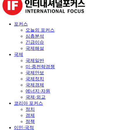
포커스
오늘의 포커스
심층분석
긴급이슈
국제해설
국제
국제일반
미·중전략경쟁
국제안보
국제정치
국제경제
에너지·자원
국제·외교
코리아 포커스
정치
경제
정책
이민·국적