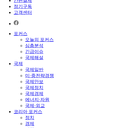
간편결제
정기구독
고객센터
포커스
오늘의 포커스
심층분석
긴급이슈
국제해설
국제
국제일반
미·중전략경쟁
국제안보
국제정치
국제경제
에너지·자원
국제·외교
코리아 포커스
정치
경제