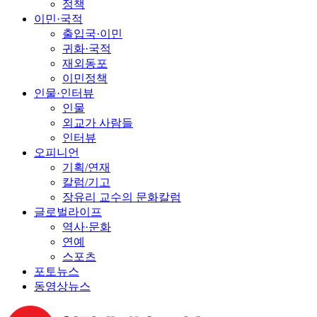
정책
이민·국적
출입국·이민
귀화·국적
재외동포
이민정책
인물·인터뷰
인물
외교가 사람들
인터뷰
오피니언
기획/연재
칼럼/기고
장유리 교수의 문화칼럼
글로벌라이프
역사·문화
연예
스포츠
포토뉴스
동영상뉴스