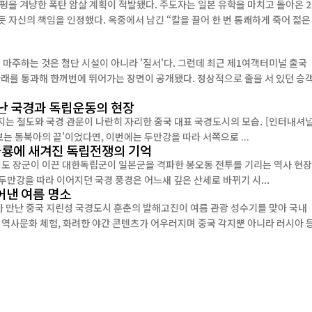
이펑을 겨냥한 폭탄 암살 계획이 적발됐다. 주도자는 일본 유학을 마치고 돌아온 2
주하는 것은 첨단 시설이 아니라 '질서'다. 그런데 최근 제1여객터미널 출국
아래를 통과해 한꺼번에 뛰어가는 장면이 공개됐다. 정상적으로 줄을 서 있던 승
난 국경과 독립운동의 현장
도와 국경 관문이 나란히 자리한 중국 대표 국경도시의 모습. [인터내셔널
보는 동북아의 끝'이었다면, 이번에는 두만강을 따라 서쪽으로 ...
 화룡에 새겨진 독립전쟁의 기억
범도 장군이 이끈 대한독립군이 일본군을 격파한 봉오동 전투를 기리는 역사 현장
 두만강을 따라 이어지던 국경 풍경은 어느새 깊은 산세로 바뀌기 시...
어낸 여름 명소
가 만난 중국 지린성 국경도시 훈춘의 발해고진이 여름 관광 성수기를 맞아 국내
 역사문화 체험, 화려한 야간 콘텐츠가 어우러지며 중국 각지뿐 아니라 러시아 