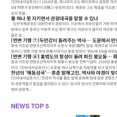
[인터내셔널포커스] 1910년 봄, 청나라의 수도 베이징에서 섭정왕 자
0대 혁명가 왕징웨이(汪精卫·왕정위)였다. 체포된 그는 죽음을 각오한 듯 자신의 책임을 인정했다. 옥중에서 남긴 “칼을 끌어 한 번 통쾌하게 죽어 젊은
날의 뜻을 ...
줄 하나 못 지키면서 관광대국을 말할 수 있나
인천국제공항은 대한민국의 관문이다. 이곳에서 외국인들이 가장 먼저 마
장에서 일부 중국인 이용객 수십 명이 체크인 카운터가 열리자 차단봉 
들은 순...
[연변 기행 ⑦]두만강이 들려주는 역사… 도문에서 만
중국 지린성 연변조선족자치주 도문시 국문(國門) 일대. 북한으로 이어지는 철
포커스] 연변 기행 여섯 번째 이야기인 훈춘 방천이 '한눈에 3국을 바라
[연변 기행 ⑧] 홍범도의 함성이 울려 퍼진 봉오동…
중국 지린성 연변조선족자치주 화룡시 봉오동 전투기념비. 1920년 홍
이다. [인터내셔널포커스] 도문을 떠나 남쪽으로 자동차를 타고 달리자
천년의 '해동성국'…훈춘 발해고진, 역사와 야경이 빚
[인터내셔널포커스] 천년의 역사를 품은 발해 문화와 현대 관광 콘텐츠
외 관광객들의 발길을 끌어모으고 있다. 당나라 양식의 건축미와 다양한
해외 관광객...
NEWS
TOP 5