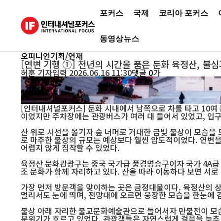
포커스
국제
코리아 포커스
동영상뉴스
오피니언
기획/연재
[연변 기행 ①] 천년의 시간을 품은 둔화 육정산, 불
허훈
기자
입력 2026.06.16 11:30
댓글 0
가
중국 길림성 둔화 육정산 문화관광구의 금정대불. 푸른 하늘 아래 거대한 청동 좌불상이
세계 최대 규모의 비구니 도량인 정각사와 함께 동북아 불교 성지로 꼽힌다. (사진=육정
[인터내셔널포커스] 둔화 시내에서 남쪽으로 차를 타고 10여 
이었지만 주차장에는 관광버스가 여러 대 들어서 있었고, 입
산 위로 시선을 옮기자 숲 너머로 거대한 금빛 불상이 모습을
로 마주한 불상의 규모는 예상보다 훨씬 압도적이었다. 연변
어렵지 않게 짐작할 수 있었다.
육정산 문화관광구는 중국 국가급 풍경명승구이자 국가 4A급
조 문화가 함께 자리하고 있다. 산을 따라 이동하다 보면 서로
가장 먼저 방문객을 맞이하는 곳은 금정대불이다. 육정산의 
멀리서도 눈에 띄며, 전망대에 오르면 웅장한 모습을 한눈에 감
불상 아래 자리한 불교문화예술관으로 들어서자 만불전이 모습
분위기가 흐르고 있었다. 관광객들은 자연스럽게 걸음을 늦추