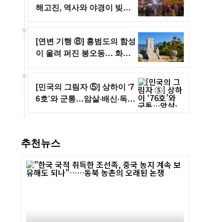
해고진, 역사와 야경이 빚어
낸 여름 명소
[연변 기행 ⑧] 홍범도의 함성
이 울려 퍼진 봉오동… 화룡
에 새겨진 독립전쟁의 기억
[민국의 그림자 ⑤] 상하이 ‘7
6호’와 군통…암살·배신·독살
로 얼룩진 비밀전쟁
추천뉴스