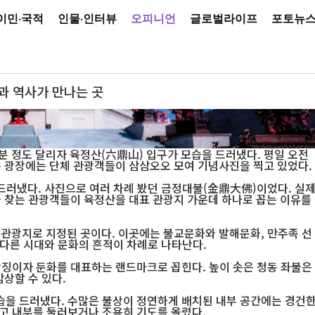
이민·국적
인물·인터뷰
오피니언
글로벌라이프
포토뉴
심과 역사가 만나는 곳
 웅장한 자태를 드러내고 있다. 육정산은 불교문화와 발해문화가 어우러진 연변의 대표 관광명소로
산 문화관광구)
분 정도 달리자 육정산(六鼎山) 입구가 모습을 드러냈다. 평일 오전
구 광장에는 단체 관광객들이 삼삼오오 모여 기념사진을 찍고 있었다.
 드러냈다. 사진으로 여러 차례 봤던 금정대불(金鼎大佛)이었다. 실
을 찾는 관광객들이 육정산을 대표 관광지 가운데 하나로 꼽는 이유를
 관광지로 지정된 곳이다. 이곳에는 불교문화와 발해문화, 만주족 선
 다른 시대와 문화의 흔적이 차례로 나타난다.
상징이자 둔화를 대표하는 랜드마크로 꼽힌다. 높이 솟은 청동 좌불은
상할 수 있다.
을 드러냈다. 수많은 불상이 정연하게 배치된 내부 공간에는 경건
고 내부를 둘러보거나 조용히 기도를 올렸다.