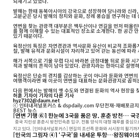
되새기고 있었다.
발해는 한때 동북아시아의 강국으로 성장하며 당나라와 신라, 
고분군은 당시 발해의 정치와 문화, 장례 풍습을 연구하는 데
연변을 찾는 관광객 대부분은 백두산이나 연길을 먼저 떠올린
를 함께 이해할 수 있는 대표적인 장소로 소개한다. 한 공간 
있기 때문이다.
육정산의 특징은 자연경관과 역사문화 유산이 비교적 조화롭게
찰, 발해 유적과 문화시설이 자리하고 있어 걷는 동선에 따라 
해가 서쪽으로 기울 무렵 다시 바라본 금정대불 뒤로 둔화 시가
적과 발해의 흔적이 남아 있었다. 관광지라는 한마디로 설명
육정산은 단순히 경치를 감상하는 곳이 아니라 둔화와 연변의 역
여행객이라면 왜 이곳이 연변을 대표하는 문화관광지로 꼽히
다음 편에서는 발해의 옛 수도와 연결된 둔화의 역사 현장을 찾
허훈 기자
이 기자의 다른 기사
hyz7302@daum.net
ⓒ 인터내셔널포커스 & dspdaily.com 무단전재-재배포금지
BEST
뉴스
[연변 기행 ⑥] 한눈에 3국을 품은 땅, 훈춘 방천… 
중국 지린성 훈춘시 방천민속촌 입구. 전통 양식의 대형 패루를 중심으로 조선족 문화 체험과 향토음식, 민속공연을 즐기려는 관광객들의 발길이 이어
지고 있다. [인터내셔널포커스] 연길의 조선족 문화와 서시장의 활기
[민국의 그림자 ④] ‘구국’을 내세운 투항…왕징웨이