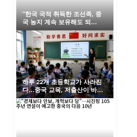
"한국 국적 취득한 조선족, 중
국 농지 계속 보유해도 되
나"……동북 농촌의 오래된 논
쟁
하루 22개 초등학교가 사라진
다…중국 교육, 저출산이 바꾸
는 미래