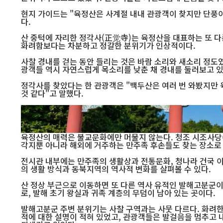
현지 가이드는 "육정산은 사계절 내내 관광객이 찾지만 단풍이
다.
산 중턱에 자리한 정각사(正觉寺)는 육정산을 대표하는 또 다
화려함보다는 차분하고 정갈한 분위기가 인상적이다.
사찰 경내를 걷는 동안 들리는 것은 바람 소리와 새소리 정도였
광객들 역시 자연스럽게 목소리를 낮춘 채 경내를 둘러보고 있
정각사를 찾았다는 한 관광객은 "백두산은 여러 번 와봤지만
것 같다"고 말했다.
중국 길림성 둔화 육정산 문화관광구 입구를 찾은 관광객들이 화려한 전통 패루 아래에
변 지역 대표 관광명소로 꼽힌다. (사진=인터내셔널포커스)
육정산의 매력은 불교문화에만 머물지 않는다. 청조 시조사당
각지뿐 아니라 해외에 거주하는 만주족 후손들도 찾는 장소로 
전시관 내부에는 만주족의 생활상과 전통문화, 청나라 건국 
의 생활 방식과 동북지역의 역사적 변화를 살펴볼 수 있다.
산 정상 부근으로 이동하면 또 다른 역사 유적인 발해고분군
로, 발해 초기 왕실과 귀족 계층의 무덤이 남아 있는 곳이다.
발해고분군 주변 분위기는 사찰 구역과는 사뭇 다르다. 화려한
적에 대한 설명이 적혀 있었고, 관광객들은 발걸음을 멈추고 