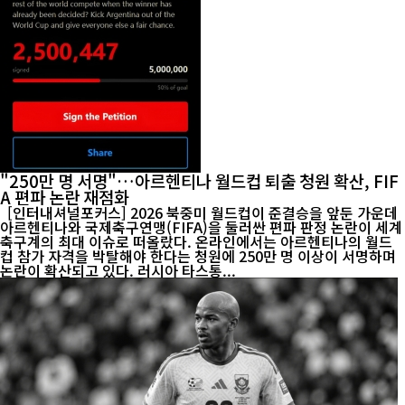
"250만 명 서명"…아르헨티나 월드컵 퇴출 청원 확산, FIF
A 편파 논란 재점화
[인터내셔널포커스] 2026 북중미 월드컵이 준결승을 앞둔 가운데
아르헨티나와 국제축구연맹(FIFA)을 둘러싼 편파 판정 논란이 세계
축구계의 최대 이슈로 떠올랐다. 온라인에서는 아르헨티나의 월드
컵 참가 자격을 박탈해야 한다는 청원에 250만 명 이상이 서명하며
논란이 확산되고 있다. 러시아 타스통...