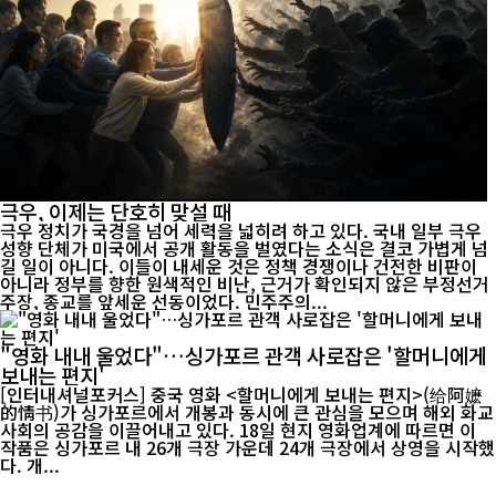
극우, 이제는 단호히 맞설 때
극우 정치가 국경을 넘어 세력을 넓히려 하고 있다. 국내 일부 극우
성향 단체가 미국에서 공개 활동을 벌였다는 소식은 결코 가볍게 넘
길 일이 아니다. 이들이 내세운 것은 정책 경쟁이나 건전한 비판이
아니라 정부를 향한 원색적인 비난, 근거가 확인되지 않은 부정선거
주장, 종교를 앞세운 선동이었다. 민주주의...
"영화 내내 울었다"…싱가포르 관객 사로잡은 '할머니에게
보내는 편지'
[인터내셔널포커스] 중국 영화 <할머니에게 보내는 편지>(给阿嬷
的情书)가 싱가포르에서 개봉과 동시에 큰 관심을 모으며 해외 화교
사회의 공감을 이끌어내고 있다. 18일 현지 영화업계에 따르면 이
작품은 싱가포르 내 26개 극장 가운데 24개 극장에서 상영을 시작했
다. 개...