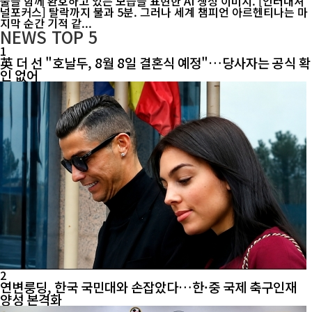
출을 함께 환호하고 있는 모습을 표현한 AI 생성 이미지. [인터내셔
널포커스] 탈락까지 불과 5분. 그러나 세계 챔피언 아르헨티나는 마
지막 순간 기적 같...
NEWS
TOP 5
1
英 더 선 "호날두, 8월 8일 결혼식 예정"…당사자는 공식 확
인 없어
2
연변룽딩, 한국 국민대와 손잡았다…한·중 국제 축구인재
양성 본격화