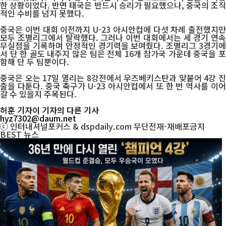
한 상황이었다. 반면 태국은 반드시 승리가 필요했으나, 중국의 조직
적인 수비를 넘지 못했다.
중국은 이번 대회 이전까지 U-23 아시안컵에 다섯 차례 출전했지만
모두 조별리그에서 탈락했다. 그러나 이번 대회에서는 세 경기 연속
무실점을 기록하며 안정적인 경기력을 보여줬다. 조별리그 3경기에
서 단 한 골도 내주지 않은 팀은 전체 16개 참가국 가운데 중국을 포
함해 단 두 팀뿐이다.
중국은 오는 17일 열리는 8강전에서 우즈베키스탄과 맞붙어 4강 진
출을 다툰다. 중국 축구가 U-23 아시안컵에서 또 한 번 역사를 이어
갈 수 있을지 주목된다.
허훈 기자
이 기자의 다른 기사
hyz7302@daum.net
ⓒ 인터내셔널포커스 & dspdaily.com 무단전재-재배포금지
BEST
뉴스