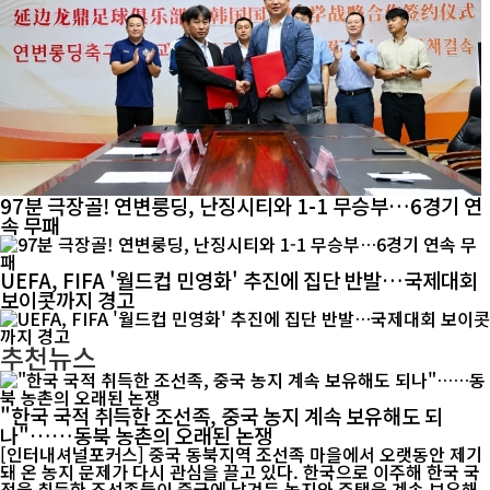
97분 극장골! 연변룽딩, 난징시티와 1-1 무승부…6경기 연
속 무패
UEFA, FIFA '월드컵 민영화' 추진에 집단 반발…국제대회
보이콧까지 경고
추천뉴스
"한국 국적 취득한 조선족, 중국 농지 계속 보유해도 되
나"……동북 농촌의 오래된 논쟁
[인터내셔널포커스] 중국 동북지역 조선족 마을에서 오랫동안 제기
돼 온 농지 문제가 다시 관심을 끌고 있다. 한국으로 이주해 한국 국
적을 취득한 조선족들이 중국에 남겨둔 농지와 주택을 계속 보유해