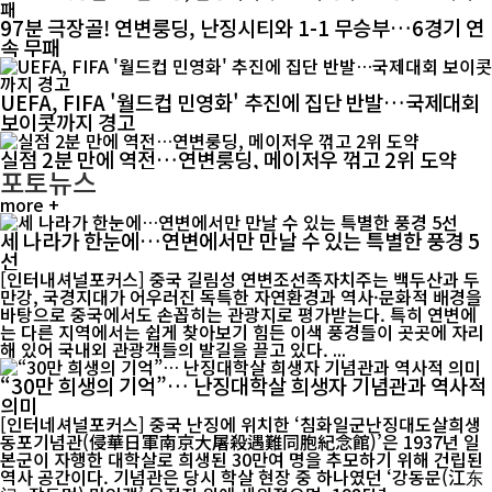
97분 극장골! 연변룽딩, 난징시티와 1-1 무승부…6경기 연
속 무패
UEFA, FIFA '월드컵 민영화' 추진에 집단 반발…국제대회
보이콧까지 경고
실점 2분 만에 역전…연변룽딩, 메이저우 꺾고 2위 도약
포토뉴스
more +
세 나라가 한눈에…연변에서만 만날 수 있는 특별한 풍경 5
선
[인터내셔널포커스] 중국 길림성 연변조선족자치주는 백두산과 두
만강, 국경지대가 어우러진 독특한 자연환경과 역사·문화적 배경을
바탕으로 중국에서도 손꼽히는 관광지로 평가받는다. 특히 연변에
는 다른 지역에서는 쉽게 찾아보기 힘든 이색 풍경들이 곳곳에 자리
해 있어 국내외 관광객들의 발길을 끌고 있다. ...
“30만 희생의 기억”… 난징대학살 희생자 기념관과 역사적
의미
[인터네셔널포커스] 중국 난징에 위치한 ‘침화일군난징대도살희생
동포기념관(侵華日軍南京大屠殺遇難同胞紀念館)’은 1937년 일
본군이 자행한 대학살로 희생된 30만여 명을 추모하기 위해 건립된
역사 공간이다. 기념관은 당시 학살 현장 중 하나였던 ‘강동문(江东