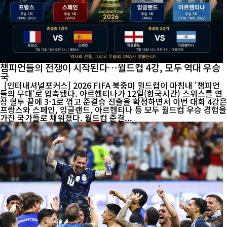
챔피언들의 전쟁이 시작된다…월드컵 4강, 모두 역대 우승
국
[인터내셔널포커스] 2026 FIFA 북중미 월드컵이 마침내 '챔피언
들의 무대'로 압축됐다. 아르헨티나가 12일(한국시간) 스위스를 연
장 혈투 끝에 3-1로 꺾고 준결승 진출을 확정하면서 이번 대회 4강은
프랑스와 스페인, 잉글랜드, 아르헨티나 등 모두 월드컵 우승 경험을
가진 국가들로 채워졌다. 월드컵 준결...