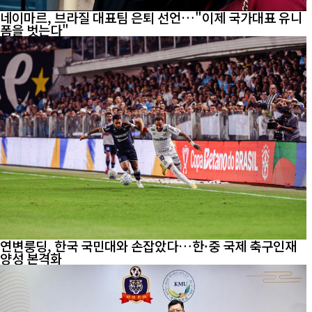
네이마르, 브라질 대표팀 은퇴 선언…"이제 국가대표 유니
폼을 벗는다"
연변룽딩, 한국 국민대와 손잡았다…한·중 국제 축구인재
양성 본격화