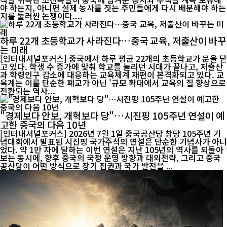
야 하는지, 아니면 실제 농사를 짓는 주민들에게 다시 배분해야 하는
지를 둘러싼 논쟁이다....
하루 22개 초등학교가 사라진다…중국 교육, 저출산이 바꾸
는 미래
[인터내셔널포커스] 중국에서 하루 평균 22개의 초등학교가 문을 닫
고 있다. 학생 수 증가에 맞춰 학교를 늘리던 시대가 끝나고, 저출산
과 학령인구 감소에 대응하는 교육체계 재편이 본격화되고 있다. 교
육계는 이를 단순한 폐교가 아닌 '규모 확대에서 교육의 질 향상으로
전환되는 역사...
"경제보다 안보, 개혁보다 당"…시진핑 105주년 연설이 예
고한 중국의 다음 10년
[인터내셔널포커스] 2026년 7월 1일 중국공산당 창당 105주년 기
념대회에서 발표된 시진핑 국가주석의 연설은 단순한 기념사가 아니
었다. 약 1만 자에 달하는 이번 연설은 지난 105년의 역사를 되돌아
보는 동시에, 향후 중국의 국정 운영 방향과 대외전략, 그리고 중국
공산당이 어떤 방식으로 장기 집권과 국가 발전을 ...