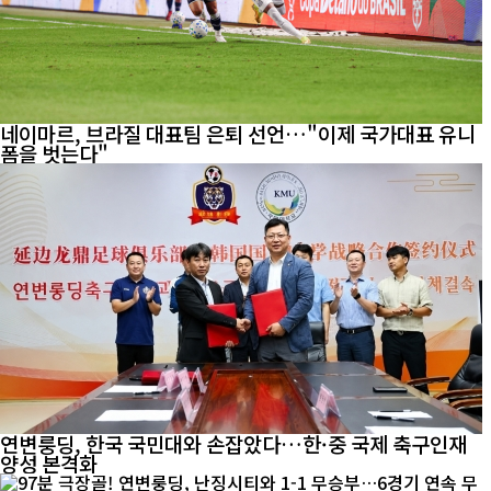
네이마르, 브라질 대표팀 은퇴 선언…"이제 국가대표 유니
폼을 벗는다"
연변룽딩, 한국 국민대와 손잡았다…한·중 국제 축구인재
양성 본격화