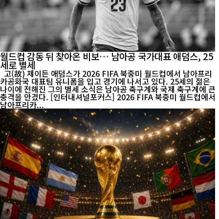
월드컵 감동 뒤 찾아온 비보… 남아공 국가대표 애덤스, 25
세로 별세
고(故) 제이든 애덤스가 2026 FIFA 북중미 월드컵에서 남아프리
카공화국 대표팀 유니폼을 입고 경기에 나서고 있다. 25세의 젊은
나이에 전해진 그의 별세 소식은 남아공 축구계와 국제 축구계에 큰
충격을 안겼다. [인터내셔널포커스] 2026 FIFA 북중미 월드컵에서
남아프리카...