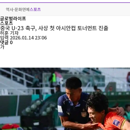
역사·문화
연예
스포츠
글로벌라이프
스포츠
중국 U-23 축구, 사상 첫 아시안컵 토너먼트 진출
허훈
기자
입력 2026.01.14 23:06
댓글 0
가