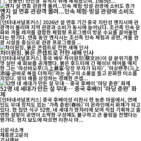
门, 장둥먼) 만인갱’ 유적지 위에 세워졌으며, 1985년...
옌지 설 연휴 관광객 몰려...민속 체험·빙설 관광에 소비도
증가
[인터내셔널포커스] 2026년 설 연휴 기간 중국 지린성 옌지시에 관
광객이 몰리며 지역 관광과 소비가 동시에 늘어났다. 조선족 민속 문
화와 겨울 레저를 결합한 체험형 프로그램이 방문 수요를 끌어올렸
다는 평가다. 연휴 동안 옌지시는 조선족 민속 체험과 공연, 겨울 관
광 시설을 중심으로 관광 프로그램을 ...
차이원징, 붉은 콘셉트로 전한 새해 인사
[인터내셔널포커스] 중국 배우 차이원징(蔡文静)이 설 분위기를 한
껏 살린 새 화보를 공개했다. 붉은 후드티에 긴 웨이브 헤어를 매치
한 그는 ‘마상바오푸(马上暴富·당장 부자가 되자)’, ‘마상톈푸(马上
添福·곧바로 복을 더하자)’라는 문구의 소품을 들고 온화한 미소를
지었다. 말의 해를 상징하는 경쾌한 콘셉...
52명 네 세대가 만든 설 무대… 중국 후베이 ‘마당 춘완’ 화
제
[인터내셔널포커스] 중국 후베이성 리촨시 한 농촌 마을에서, 연예
인도 무대 장치도 없는 ‘가족 춘완(春晚)’이 온라인에서 화제가 되고
있다. 한 집안 식구 52명, 네 세대가 한자리에 모여 직접 기획하고 출
연한 설맞이 공연이 소박한 구성에도 불구하고 큰 울림을 전했다는
평가다. 현지 보도에 따르면 리촨시 마...
신문사소개
제휴광고문의
기사제보