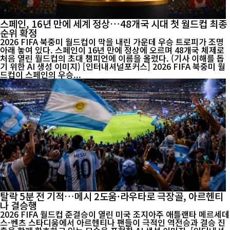
스페인, 16년 만에 세계 정상…48개국 시대 첫 월드컵 최종
순위 확정
2026 FIFA 북중미 월드컵이 막을 내린 가운데 우승 트로피가 조명
아래 놓여 있다. 스페인이 16년 만에 정상에 오르며 48개국 체제로
처음 열린 월드컵의 초대 챔피언에 이름을 올렸다. (기사 이해를 돕
기 위한 AI 생성 이미지) [인터내셔널포커스] 2026 FIFA 북중미 월
드컵이 스페인의 우승...
탈락 5분 전 기적…메시 2도움·라우타로 극장골, 아르헨티
나 결승행
2026 FIFA 월드컵 준결승이 열린 미국 조지아주 애틀랜타 메르세데
스-벤츠 스타디움에서 아르헨티나 팬들이 극적인 역전승과 결승 진