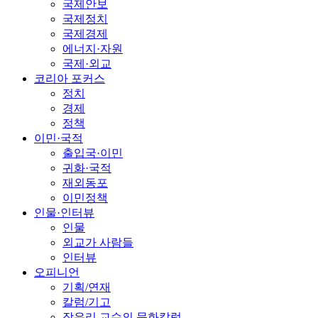
국제안보
국제정치
국제경제
에너지·자원
국제·외교
코리아 포커스
정치
경제
정책
이민·국적
출입국·이민
귀화·국적
재외동포
이민정책
인물·인터뷰
인물
외교가 사람들
인터뷰
오피니언
기획/연재
칼럼/기고
장유리 교수의 문화칼럼