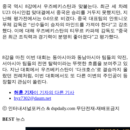
중국 역시 8강에서 우즈베키스탄과 맞붙는다. 최근 세 차례
U23 아시안컵 맞대결에서 중국은 승리를 거두지 못했지만, 지
난해 평가전에서는 0-0으로 비겼다. 중국 대표팀의 안토니오
푸체 감독은 “선수들이 승자의 마인드를 가져야 한다”고 강조
했다. 이에 대해 우즈베키스탄의 티무르 카파제 감독도 “중국
은 최근 조직력과 경기력이 분명히 좋아졌다”고 평가했다.
8강을 마친 이번 대회는 동아시아와 동남아시아 팀들의 약진,
서아시아 팀들의 전면 탈락이라는 뚜렷한 흐름을 보여주고 있
다. 지난 대회에서 우즈베키스탄이 ‘다크호스’로 결승까지 올
랐던 전례처럼, 이번 대회에서도 또 다른 이변의 주인공이 등
장할지 관심이 쏠린다.
허훈 기자
이 기자의 다른 기사
hyz7302@daum.net
ⓒ 인터내셔널포커스 & dspdaily.com 무단전재-재배포금지
BEST
뉴스