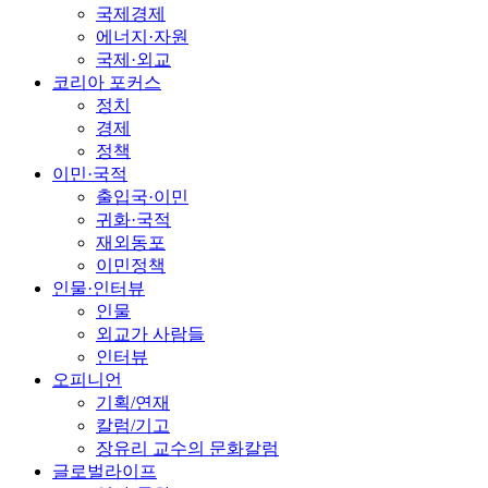
국제경제
에너지·자원
국제·외교
코리아 포커스
정치
경제
정책
이민·국적
출입국·이민
귀화·국적
재외동포
이민정책
인물·인터뷰
인물
외교가 사람들
인터뷰
오피니언
기획/연재
칼럼/기고
장유리 교수의 문화칼럼
글로벌라이프