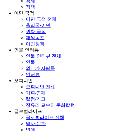
경제
정책
이민·국적
이민·국적 전체
출입국·이민
귀화·국적
재외동포
이민정책
인물·인터뷰
인물·인터뷰 전체
인물
외교가 사람들
인터뷰
오피니언
오피니언 전체
기획/연재
칼럼/기고
장유리 교수의 문화칼럼
글로벌라이프
글로벌라이프 전체
역사·문화
연예