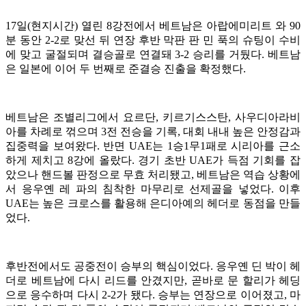
17일(현지시간) 열린 8강전에서 베트남은 아랍에미리트 와 90
분 동안 2-2로 맞선 뒤 연장 후반 막판 판 민 푹의 슈팅이 수비
에 맞고 굴절되며 결승골로 연결돼 3-2 승리를 거뒀다. 베트남
은 일본에 이어 두 번째로 준결승 진출을 확정했다.
베트남은 조별리그에서 요르단, 키르기스스탄, 사우디아라비
아를 차례로 꺾으며 3전 전승을 기록, 대회 내내 높은 안정감과
집중력을 보여왔다. 반면 UAE는 1승1무1패로 시리아를 근소
하게 제치고 8강에 올랐다. 경기 초반 UAE가 득점 기회를 잡
았으나 핸드볼 판정으로 무효 처리됐고, 베트남은 역습 상황에
서 응우옌 레 파의 침착한 마무리로 선제골을 넣었다. 이후
UAE는 높은 크로스를 활용해 은디아예의 헤더로 동점을 만들
었다.
후반전에서도 공중전이 승부의 핵심이었다. 응우옌 딘 박이 헤
더로 베트남에 다시 리드를 안겼지만, 곧바로 문 할리가 헤딩
으로 응수하며 다시 2-2가 됐다. 승부는 연장으로 이어졌고, 마