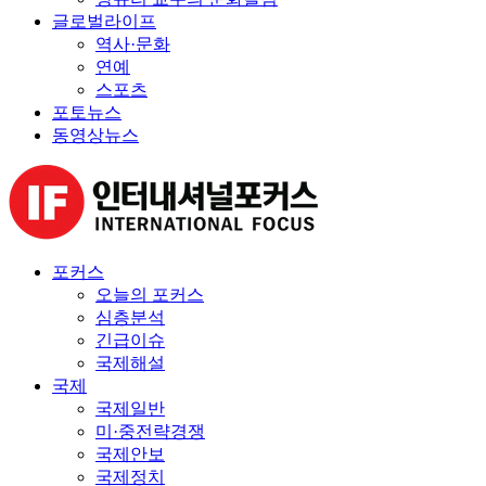
글로벌라이프
역사·문화
연예
스포츠
포토뉴스
동영상뉴스
포커스
오늘의 포커스
심층분석
긴급이슈
국제해설
국제
국제일반
미·중전략경쟁
국제안보
국제정치