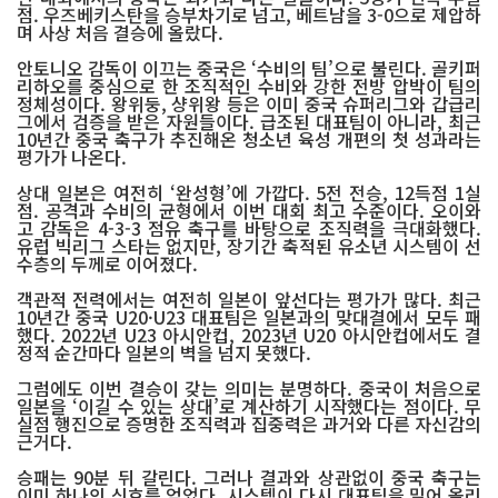
점. 우즈베키스탄을 승부차기로 넘고, 베트남을 3-0으로 제압하
며 사상 처음 결승에 올랐다.
안토니오 감독이 이끄는 중국은 ‘수비의 팀’으로 불린다. 골키퍼
리하오를 중심으로 한 조직적인 수비와 강한 전방 압박이 팀의
정체성이다. 왕위둥, 샹위왕 등은 이미 중국 슈퍼리그와 갑급리
그에서 검증을 받은 자원들이다. 급조된 대표팀이 아니라, 최근
10년간 중국 축구가 추진해온 청소년 육성 개편의 첫 성과라는
평가가 나온다.
상대 일본은 여전히 ‘완성형’에 가깝다. 5전 전승, 12득점 1실
점. 공격과 수비의 균형에서 이번 대회 최고 수준이다. 오이와
고 감독은 4-3-3 점유 축구를 바탕으로 조직력을 극대화했다.
유럽 빅리그 스타는 없지만, 장기간 축적된 유소년 시스템이 선
수층의 두께로 이어졌다.
객관적 전력에서는 여전히 일본이 앞선다는 평가가 많다. 최근
10년간 중국 U20·U23 대표팀은 일본과의 맞대결에서 모두 패
했다. 2022년 U23 아시안컵, 2023년 U20 아시안컵에서도 결
정적 순간마다 일본의 벽을 넘지 못했다.
그럼에도 이번 결승이 갖는 의미는 분명하다. 중국이 처음으로
일본을 ‘이길 수 있는 상대’로 계산하기 시작했다는 점이다. 무
실점 행진으로 증명한 조직력과 집중력은 과거와 다른 자신감의
근거다.
승패는 90분 뒤 갈린다. 그러나 결과와 상관없이 중국 축구는
이미 하나의 신호를 얻었다. 시스템이 다시 대표팀을 밀어 올리