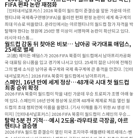
FIFA 편파 논란 재점화
[인터내셔널포커스] 2026 북중미 월드컵이 준결승을 앞둔 가운데 아르
헨티나와 국제축구연맹(FIFA)을 둘러싼 편파 판정 논란이 세계 축구계의
최대 이슈로 떠올랐다. 온라인에서는 아르헨티나의 월드컵 참가 자격을 박
탈해야 한다는 청원에 250만 명 이상이 서명하며 논란이 확산되고 있다.
러시아 타스통...
월드컵 감동 뒤 찾아온 비보… 남아공 국가대표 애덤스,
25세로 별세
고(故) 제이든 애덤스가 2026 FIFA 북중미 월드컵에서 남아프리카공화
국 대표팀 유니폼을 입고 경기에 나서고 있다. 25세의 젊은 나이에 전해진
그의 별세 소식은 남아공 축구계와 국제 축구계에 큰 충격을 안겼다. [인터
내셔널포커스] 2026 FIFA 북중미 월드컵에서 남아프리카...
스페인, 16년 만에 세계 정상…48개국 시대 첫 월드컵
최종 순위 확정
2026 FIFA 북중미 월드컵이 막을 내린 가운데 우승 트로피가 조명 아래 놓
여 있다. 스페인이 16년 만에 정상에 오르며 48개국 체제로 처음 열린 월
드컵의 초대 챔피언에 이름을 올렸다. (기사 이해를 돕기 위한 AI 생성 이
미지) [인터내셔널포커스] 2026 FIFA 북중미 월드컵이 스페인의 우승...
탈락 5분 전 기적…메시 2도움·라우타로 극장골, 아르
헨티나 결승행
2026 FIFA 월드컵 준결승이 열린 미국 조지아주 애틀랜타 메르세데스-벤