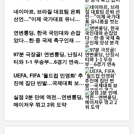
없어
네이마르, 브라질 대표팀 은퇴
선언…"이제 국가대표 유니폼
을 벗는다"
연변룽딩, 한국 국민대와 손잡
았다…한·중 국제 축구인재 양
성 본격화
97분 극장골! 연변룽딩, 난징시
티와 1-1 무승부…6경기 연속
무패
UEFA, FIFA '월드컵 민영화' 추
진에 집단 반발…국제대회 보이
콧까지 경고
실점 2분 만에 역전…연변룽딩,
메이저우 꺾고 2위 도약