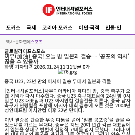
포커스
국제
코리아 포커스
이민·국적
인물·인터뷰
역사·문화
연예
스포츠
글로벌라이프
스포츠
짜유(加油) 중국! 오늘 밤 일본과 결승… ‘공포의 역사’
끊을 수 있을까
화영
기자
입력 2026.01.24 11:11
댓글 0
가
중국 U23, 22년 만의 아시아 결승 무대서 일본과 격돌
[인터내셔널포커스]사우디아라비아 제다의 밤, 중국 축구가 오
랜 기억과 다시 마주한다. 중국 U23 축구대표팀이 24일 밤 0시
일본 U23 대표팀과 U23 아시안컵 결승전을 치른다. 중국 남자
축구가 연령별을 포함해 아시아 대회 결승에 오른 것은 2004년
성인대표팀 아시안컵 이후 22년 만이다.
이번 결승은 단순한 우승 다툼을 넘어 ‘일본 공포증’을 끊을 수
있느냐를 가르는 무대다. 중국은 지난 20여 년간 각급 대표팀에
서 일본을 상대로 번번이 결정적 고비를 넘지 못했다. 그러나 이
번 대회에서의 중국은 과거와 다른 얼굴이다. 5경기 연속 무실