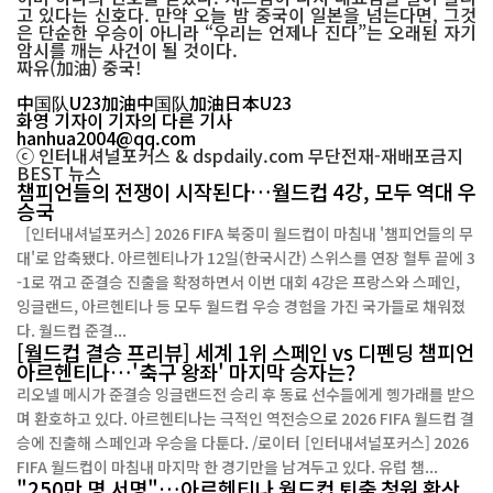
고 있다는 신호다. 만약 오늘 밤 중국이 일본을 넘는다면, 그것
은 단순한 우승이 아니라 “우리는 언제나 진다”는 오래된 자기
암시를 깨는 사건이 될 것이다.
짜유(加油) 중국!
中国队
U23
加油
中国队加油
日本U23
화영 기자
이 기자의 다른 기사
hanhua2004@qq.com
ⓒ 인터내셔널포커스 & dspdaily.com 무단전재-재배포금지
BEST
뉴스
챔피언들의 전쟁이 시작된다…월드컵 4강, 모두 역대 우
승국
[인터내셔널포커스] 2026 FIFA 북중미 월드컵이 마침내 '챔피언들의 무
대'로 압축됐다. 아르헨티나가 12일(한국시간) 스위스를 연장 혈투 끝에 3
-1로 꺾고 준결승 진출을 확정하면서 이번 대회 4강은 프랑스와 스페인,
잉글랜드, 아르헨티나 등 모두 월드컵 우승 경험을 가진 국가들로 채워졌
다. 월드컵 준결...
[월드컵 결승 프리뷰] 세계 1위 스페인 vs 디펜딩 챔피언
아르헨티나…'축구 왕좌' 마지막 승자는?
리오넬 메시가 준결승 잉글랜드전 승리 후 동료 선수들에게 헹가래를 받으
며 환호하고 있다. 아르헨티나는 극적인 역전승으로 2026 FIFA 월드컵 결
승에 진출해 스페인과 우승을 다툰다. /로이터 [인터내셔널포커스] 2026
FIFA 월드컵이 마침내 마지막 한 경기만을 남겨두고 있다. 유럽 챔...
"250만 명 서명"…아르헨티나 월드컵 퇴출 청원 확산,