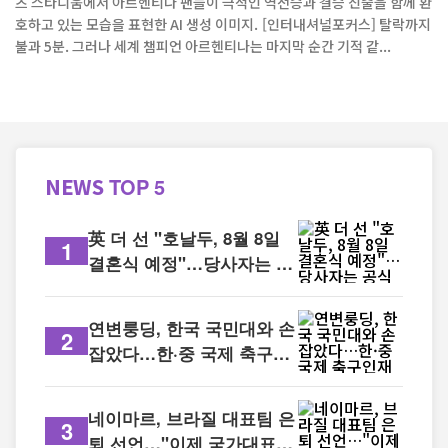
츠 스타디움에서 아르헨티나 팬들이 극적인 역전승과 결승 진출을 함께 환
호하고 있는 모습을 표현한 AI 생성 이미지. [인터내셔널포커스] 탈락까지
불과 5분. 그러나 세계 챔피언 아르헨티나는 마지막 순간 기적 같...
NEWS
TOP 5
英 더 선 "호날두, 8월 8일
1
결혼식 예정"…당사자는 공
식 확인 없어
연변룽딩, 한국 국민대와 손
2
잡았다…한·중 국제 축구인
재 양성 본격화
네이마르, 브라질 대표팀 은
3
퇴 선언…"이제 국가대표