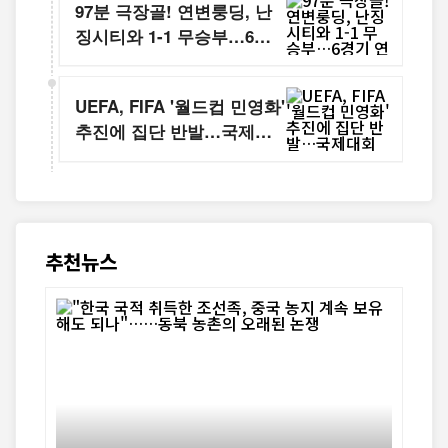
97분 극장골! 연변룽딩, 난
징시티와 1-1 무승부…6경
기 연속 무패
UEFA, FIFA '월드컵 민영화'
추진에 집단 반발…국제대
회 보이콧까지 경고
추천뉴스