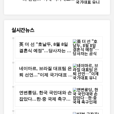
유니폼을 벗는다"
실시간뉴스
英 더 선 "호날두, 8월 8일
결혼식 예정"…당사자는 공
식 확인 없어
네이마르, 브라질 대표팀 은
퇴 선언…"이제 국가대표 유
니폼을 벗는다"
연변룽딩, 한국 국민대와 손
잡았다…한·중 국제 축구인
재 양성 본격화