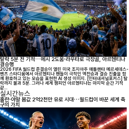
탈락 5분 전 기적…메시 2도움·라우타로 극장골, 아르헨티나
결승행
2026 FIFA 월드컵 준결승이 열린 미국 조지아주 애틀랜타 메르세데스-
벤츠 스타디움에서 아르헨티나 팬들이 극적인 역전승과 결승 진출을 함
께 환호하고 있는 모습을 표현한 AI 생성 이미지. [인터내셔널포커스] 탈
락까지 불과 5분. 그러나 세계 챔피언 아르헨티나는 마지막 순간 기적
같...
실시간뉴스
홀란·야말 몸값 2억2천만 유로 시대…월드컵이 바꾼 세계 축
구의 가치