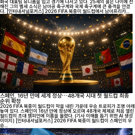
화국 대표팀 유니폼을 입고 경기에 나서고 있다. 25세의 젊은 나이에 전
해진 그의 별세 소식은 남아공 축구계와 국제 축구계에 큰 충격을 안겼
다. [인터내셔널포커스] 2026 FIFA 북중미 월드컵에서 남아프리카...
스페인, 16년 만에 세계 정상…48개국 시대 첫 월드컵 최종
순위 확정
2026 FIFA 북중미 월드컵이 막을 내린 가운데 우승 트로피가 조명 아래
놓여 있다. 스페인이 16년 만에 정상에 오르며 48개국 체제로 처음 열린
월드컵의 초대 챔피언에 이름을 올렸다. (기사 이해를 돕기 위한 AI 생성
이미지) [인터내셔널포커스] 2026 FIFA 북중미 월드컵이 스페인의 우
승...