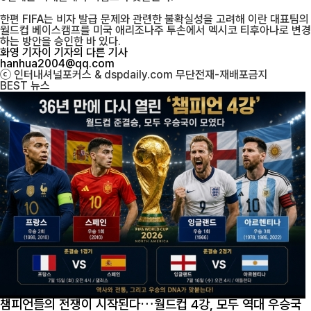
한편 FIFA는 비자 발급 문제와 관련한 불확실성을 고려해 이란 대표팀의
월드컵 베이스캠프를 미국 애리조나주 투손에서 멕시코 티후아나로 변경
하는 방안을 승인한 바 있다.
화영 기자
이 기자의 다른 기사
hanhua2004@qq.com
ⓒ 인터내셔널포커스 & dspdaily.com 무단전재-재배포금지
BEST
뉴스
챔피언들의 전쟁이 시작된다…월드컵 4강, 모두 역대 우승국