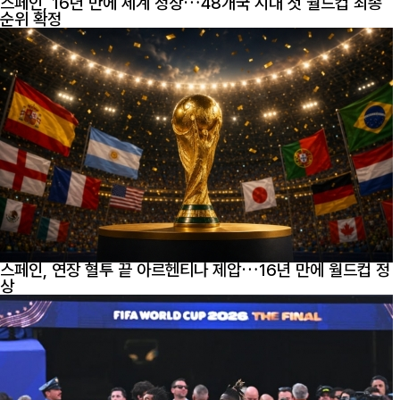
스페인, 16년 만에 세계 정상…48개국 시대 첫 월드컵 최종
순위 확정
스페인, 연장 혈투 끝 아르헨티나 제압…16년 만에 월드컵 정
상