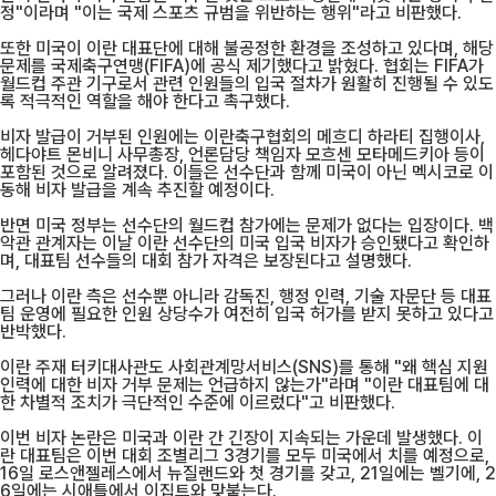
정"이라며 "이는 국제 스포츠 규범을 위반하는 행위"라고 비판했다.
또한 미국이 이란 대표단에 대해 불공정한 환경을 조성하고 있다며, 해당
문제를 국제축구연맹(FIFA)에 공식 제기했다고 밝혔다. 협회는 FIFA가
월드컵 주관 기구로서 관련 인원들의 입국 절차가 원활히 진행될 수 있도
록 적극적인 역할을 해야 한다고 촉구했다.
비자 발급이 거부된 인원에는 이란축구협회의 메흐디 하라티 집행이사,
헤다야트 몬비니 사무총장, 언론담당 책임자 모흐센 모타메드키아 등이
포함된 것으로 알려졌다. 이들은 선수단과 함께 미국이 아닌 멕시코로 이
동해 비자 발급을 계속 추진할 예정이다.
반면 미국 정부는 선수단의 월드컵 참가에는 문제가 없다는 입장이다. 백
악관 관계자는 이날 이란 선수단의 미국 입국 비자가 승인됐다고 확인하
며, 대표팀 선수들의 대회 참가 자격은 보장된다고 설명했다.
그러나 이란 측은 선수뿐 아니라 감독진, 행정 인력, 기술 자문단 등 대표
팀 운영에 필요한 인원 상당수가 여전히 입국 허가를 받지 못하고 있다고
반박했다.
이란 주재 터키대사관도 사회관계망서비스(SNS)를 통해 "왜 핵심 지원
인력에 대한 비자 거부 문제는 언급하지 않는가"라며 "이란 대표팀에 대
한 차별적 조치가 극단적인 수준에 이르렀다"고 비판했다.
이번 비자 논란은 미국과 이란 간 긴장이 지속되는 가운데 발생했다. 이
란 대표팀은 이번 대회 조별리그 3경기를 모두 미국에서 치를 예정으로,
16일 로스앤젤레스에서 뉴질랜드와 첫 경기를 갖고, 21일에는 벨기에, 2
6일에는 시애틀에서 이집트와 맞붙는다.