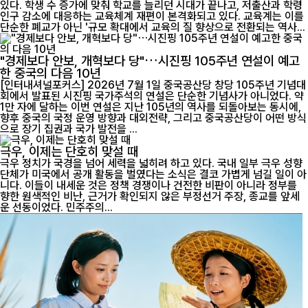
있다. 학생 수 증가에 맞춰 학교를 늘리던 시대가 끝나고, 저출산과 학령
인구 감소에 대응하는 교육체계 재편이 본격화되고 있다. 교육계는 이를
단순한 폐교가 아닌 '규모 확대에서 교육의 질 향상으로 전환되는 역사...
"경제보다 안보, 개혁보다 당"…시진핑 105주년 연설이 예고
한 중국의 다음 10년
[인터내셔널포커스] 2026년 7월 1일 중국공산당 창당 105주년 기념대
회에서 발표된 시진핑 국가주석의 연설은 단순한 기념사가 아니었다. 약
1만 자에 달하는 이번 연설은 지난 105년의 역사를 되돌아보는 동시에,
향후 중국의 국정 운영 방향과 대외전략, 그리고 중국공산당이 어떤 방식
으로 장기 집권과 국가 발전을 ...
극우, 이제는 단호히 맞설 때
극우 정치가 국경을 넘어 세력을 넓히려 하고 있다. 국내 일부 극우 성향
단체가 미국에서 공개 활동을 벌였다는 소식은 결코 가볍게 넘길 일이 아
니다. 이들이 내세운 것은 정책 경쟁이나 건전한 비판이 아니라 정부를
향한 원색적인 비난, 근거가 확인되지 않은 부정선거 주장, 종교를 앞세
운 선동이었다. 민주주의...