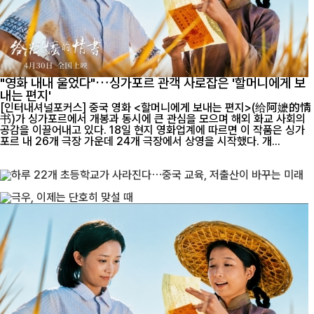
"영화 내내 울었다"…싱가포르 관객 사로잡은 '할머니에게 보
내는 편지'
[인터내셔널포커스] 중국 영화 <할머니에게 보내는 편지>(给阿嬷的情
书)가 싱가포르에서 개봉과 동시에 큰 관심을 모으며 해외 화교 사회의
공감을 이끌어내고 있다. 18일 현지 영화업계에 따르면 이 작품은 싱가
포르 내 26개 극장 가운데 24개 극장에서 상영을 시작했다. 개...