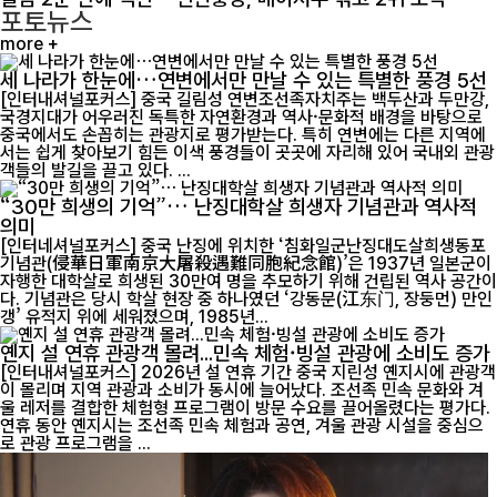
포토뉴스
more +
세 나라가 한눈에…연변에서만 만날 수 있는 특별한 풍경 5선
[인터내셔널포커스] 중국 길림성 연변조선족자치주는 백두산과 두만강,
국경지대가 어우러진 독특한 자연환경과 역사·문화적 배경을 바탕으로
중국에서도 손꼽히는 관광지로 평가받는다. 특히 연변에는 다른 지역에
서는 쉽게 찾아보기 힘든 이색 풍경들이 곳곳에 자리해 있어 국내외 관광
객들의 발길을 끌고 있다. ...
“30만 희생의 기억”… 난징대학살 희생자 기념관과 역사적
의미
[인터네셔널포커스] 중국 난징에 위치한 ‘침화일군난징대도살희생동포
기념관(侵華日軍南京大屠殺遇難同胞紀念館)’은 1937년 일본군이
자행한 대학살로 희생된 30만여 명을 추모하기 위해 건립된 역사 공간이
다. 기념관은 당시 학살 현장 중 하나였던 ‘강동문(江东门, 장둥먼) 만인
갱’ 유적지 위에 세워졌으며, 1985년...
옌지 설 연휴 관광객 몰려...민속 체험·빙설 관광에 소비도 증가
[인터내셔널포커스] 2026년 설 연휴 기간 중국 지린성 옌지시에 관광객
이 몰리며 지역 관광과 소비가 동시에 늘어났다. 조선족 민속 문화와 겨
울 레저를 결합한 체험형 프로그램이 방문 수요를 끌어올렸다는 평가다.
연휴 동안 옌지시는 조선족 민속 체험과 공연, 겨울 관광 시설을 중심으
로 관광 프로그램을 ...