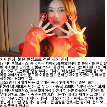
차이원징, 붉은 콘셉트로 전한 새해 인사
[인터내셔널포커스] 중국 배우 차이원징(蔡文静)이 설 분위기를 한껏 살
린 새 화보를 공개했다. 붉은 후드티에 긴 웨이브 헤어를 매치한 그는 ‘마
상바오푸(马上暴富·당장 부자가 되자)’, ‘마상톈푸(马上添福·곧바로
복을 더하자)’라는 문구의 소품을 들고 온화한 미소를 지었다. 말의 해를
상징하는 경쾌한 콘셉...
52명 네 세대가 만든 설 무대… 중국 후베이 ‘마당 춘완’ 화제
[인터내셔널포커스] 중국 후베이성 리촨시 한 농촌 마을에서, 연예인도
무대 장치도 없는 ‘가족 춘완(春晚)’이 온라인에서 화제가 되고 있다. 한
집안 식구 52명, 네 세대가 한자리에 모여 직접 기획하고 출연한 설맞이
공연이 소박한 구성에도 불구하고 큰 울림을 전했다는 평가다. 현지 보도
에 따르면 리촨시 마...