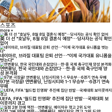
스포츠
more +
英 더 선 "호날두, 8월 8일 결혼식 예정"…당사자는 공식 확인
없어
네이마르, 브라질 대표팀 은퇴 선언…"이제 국가대표 유니폼을
벗는다"
연변룽딩, 한국 국민대와 손잡았다…한·중 국제 축구인재 양
성 본격화
97분 극장골! 연변룽딩, 난징시티와 1-1 무승부…6경기 연속
무패
UEFA, FIFA '월드컵 민영화' 추진에 집단 반발…국제대회 보
이콧까지 경고
실점 2분 만에 역전…연변룽딩, 메이저우 꺾고 2위 도약