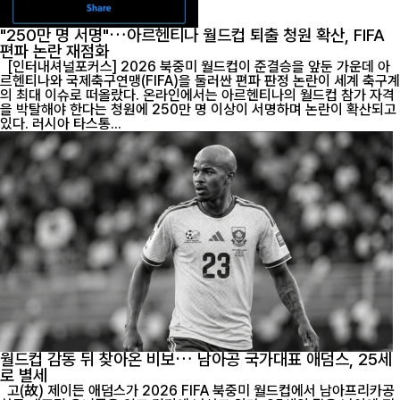
"250만 명 서명"…아르헨티나 월드컵 퇴출 청원 확산, FIFA
편파 논란 재점화
[인터내셔널포커스] 2026 북중미 월드컵이 준결승을 앞둔 가운데 아
르헨티나와 국제축구연맹(FIFA)을 둘러싼 편파 판정 논란이 세계 축구계
의 최대 이슈로 떠올랐다. 온라인에서는 아르헨티나의 월드컵 참가 자격
을 박탈해야 한다는 청원에 250만 명 이상이 서명하며 논란이 확산되고
있다. 러시아 타스통...
월드컵 감동 뒤 찾아온 비보… 남아공 국가대표 애덤스, 25세
로 별세
고(故) 제이든 애덤스가 2026 FIFA 북중미 월드컵에서 남아프리카공