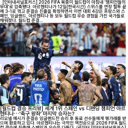
[인터내셔널포커스] 2026 FIFA 북중미 월드컵이 마침내 '챔피언들의
무대'로 압축됐다. 아르헨티나가 12일(한국시간) 스위스를 연장 혈투 끝
에 3-1로 꺾고 준결승 진출을 확정하면서 이번 대회 4강은 프랑스와 스
페인, 잉글랜드, 아르헨티나 등 모두 월드컵 우승 경험을 가진 국가들로
채워졌다. 월드컵 준결...
[월드컵 결승 프리뷰] 세계 1위 스페인 vs 디펜딩 챔피언 아르
헨티나…'축구 왕좌' 마지막 승자는?
리오넬 메시가 준결승 잉글랜드전 승리 후 동료 선수들에게 헹가래를 받
으며 환호하고 있다. 아르헨티나는 극적인 역전승으로 2026 FIFA 월드
컵 결승에 진출해 스페인과 우승을 다툰다. /로이터 [인터내셔널포커스]