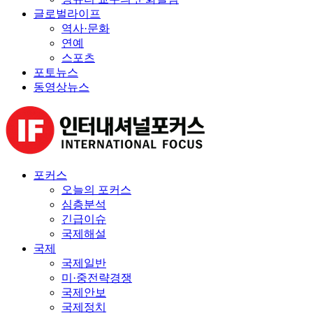
글로벌라이프
역사·문화
연예
스포츠
포토뉴스
동영상뉴스
포커스
오늘의 포커스
심층분석
긴급이슈
국제해설
국제
국제일반
미·중전략경쟁
국제안보
국제정치