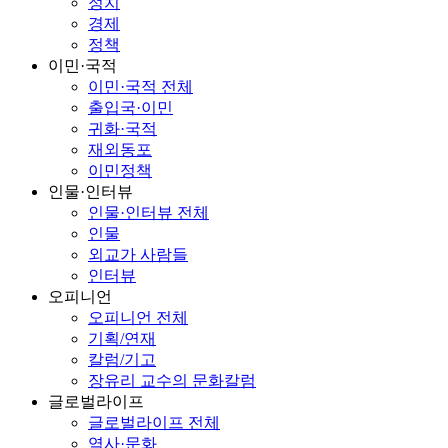
정치
경제
정책
이민·국적
이민·국적 전체
출입국·이민
귀화·국적
재외동포
이민정책
인물·인터뷰
인물·인터뷰 전체
인물
외교가 사람들
인터뷰
오피니언
오피니언 전체
기획/연재
칼럼/기고
장유리 교수의 문화칼럼
글로벌라이프
글로벌라이프 전체
역사·문화