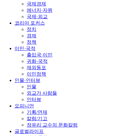
국제경제
에너지·자원
국제·외교
코리아 포커스
정치
경제
정책
이민·국적
출입국·이민
귀화·국적
재외동포
이민정책
인물·인터뷰
인물
외교가 사람들
인터뷰
오피니언
기획/연재
칼럼/기고
장유리 교수의 문화칼럼
글로벌라이프