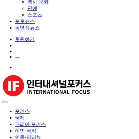
역사·문화
연예
스포츠
포토뉴스
동영상뉴스
후원하기
포커스
국제
코리아 포커스
이민·국적
인물·인터뷰