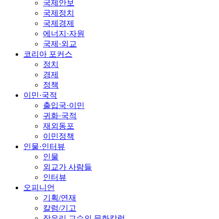
국제안보
국제정치
국제경제
에너지·자원
국제·외교
코리아 포커스
정치
경제
정책
이민·국적
출입국·이민
귀화·국적
재외동포
이민정책
인물·인터뷰
인물
외교가 사람들
인터뷰
오피니언
기획/연재
칼럼/기고
장유리 교수의 문화칼럼