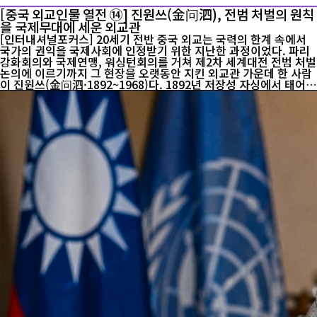
[중국 외교인물 열전 ⑭] 진원쓰(金问泗), 전범 처벌의 원칙
을 국제무대에 세운 외교관
[인터내셔널포커스] 20세기 전반 중국 외교는 국력의 한계 속에서
국가의 권익을 국제사회에 인정받기 위한 지난한 과정이었다. 파리
강화회의와 국제연맹, 워싱턴회의를 거쳐 제2차 세계대전 전범 처벌
논의에 이르기까지 그 현장을 오랫동안 지킨 외교관 가운데 한 사람
이 진원쓰(金问泗·1892~1968)다. 1892년 저장성 자싱에서 태어
난 진원쓰는 푸단공학과 톈진 베이양대학에서 공부한 뒤 외교관의
길에 들어섰다. 1917년 미국 주재 중국공사관에서 근무하면서 컬럼
비아대학에서 국제법과 외교학을 공부했다. 당시 중국 외교관으로
서는 비교적 일찍 국제법과 근대 외교제도를 체계적으로 접한 인물
이었다. 그의 외교 경력은 20세기 중국이 국제질서에 편입되는 과정
과 상당 부분 겹친다. 1919년 파리강화회의 중국대표단 부비서로 참
가했고, 이후 국제연맹 중국대표부와 1921년 워싱턴회의에서도 활
동했다. 귀국 후 외교부 요직...