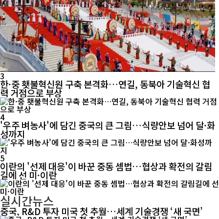
3
한·중 횃불혁신원 구축 본격화…연길, 동북아 기술혁신 협
력 거점으로 부상
4
'우주 벼농사'에 담긴 중국의 큰 그림…식량안보 넘어 달·화
성까지
5
이란의 '선제 대응'이 바꾼 중동 셈법…협상과 확전의 갈림
길에 선 미·이란
실시간뉴스
중국, R&D 투자 미국 첫 추월…세계 기술경쟁 ‘새 국면’