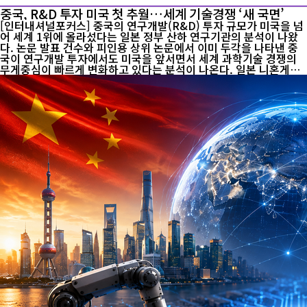
중국, R&D 투자 미국 첫 추월…세계 기술경쟁 ‘새 국면’
[인터내셔널포커스] 중국의 연구개발(R&D) 투자 규모가 미국을 넘
어 세계 1위에 올라섰다는 일본 정부 산하 연구기관의 분석이 나왔
다. 논문 발표 건수와 피인용 상위 논문에서 이미 두각을 나타낸 중
국이 연구개발 투자에서도 미국을 앞서면서 세계 과학기술 경쟁의
무게중심이 빠르게 변화하고 있다는 분석이 나온다. 일본 니혼게이
자이신문이 8일 보도한 일본 문부과학성 과학기술·학술정책연구소
(NISTEP)의 ‘2026년 과학기술지표’에 따르면 2024년 중국의 연구
개발비는 전년보다 13.1% 증가한 97조1000억 엔으로 집계됐다.
미국은 6.7% 늘어난 95조3000억 엔으로 뒤를 이었다. 일본은 22조
1000억 엔으로 3위를 기록했으며 독일 18조3000억 엔, 한국 15조3
000억 엔, 영국 10조8000억 엔, 프랑스 8조8000억 엔 순이었다. 투
자액 기준으로 중국과 미국이 다른 주요국을 크게 앞서며 세계 연구
개발 경쟁을 주도하는 구도가 더욱 뚜렷해졌다. ...