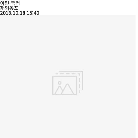
화된 프로그램으로 실질적인 비즈니스 기회를 창출하고 한상과 한
이민·국적
상, 한상과 국내 기...
재외동포
2018.10.18 15:40