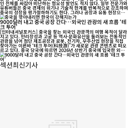
적으로, 대만해협과 일본 남서부 등을 주요 작전 범위로 하는 전력으
인 전체를 싸잡아 비난하는 혐오성 발언도 적지 않다. 일부 전문가와
로 평가된다. 사거리 1000~3000㎞급 중거리 탄도미사일은...
유튜버들은 중국 경제의 위기나 기술적 한계를 반복적으로 강조하며
중국의 성장을 평가절하하기도 한다. 그러나 공장과 유통 현장으로
들어가면 이야기는 달라진다. 한국 경제는 생각보다 훨씬 깊숙이 중
9000달러 내고 중국 공장 간다…외국인 관광의 새 흐름 ‘테
국의 제조업과 공급망에 연결돼 있다. 관세청이 2025년 3~6월 1,57
6개 수출입업체의 통관·거래 자료 등을 분석하고 67개 업체를 집중
크 투어’
점검한 결과, 23개 업체에서 671억 원 상당의 원산지 표시 위반이
[인터내셔널포커스] 중국을 찾는 외국인 관광객의 여행 목적이 달라
적발됐다. 중국산 리프팅 밴드를 국내에서 다시 포장하면서 ‘Made
지고 있다. 만리장성과 고궁 등 역사·문화유산을 둘러보는 전통적인
in China’ 표시를 제거하고 약 13억 원어치를 유통한 사례가 있었고,
관광을 넘어 첨단 제조공장과 로봇, 전기차, 우주산업 현장을 직접
중국산 한방용 침을 국내에서 연마·세척한 뒤 국산으로 표시해 약 7
찾아가는 이른바 ‘테크 투어(科技游)’가 새로운 관광 콘텐츠로 떠오
1억 원어치를 판매한 사례도 ...
르고 있다. 중국 당국에 따르면 2026년 상반기 중국에 입국한 외국
인은 2291만4000명으로 전년 동기보다 20.4% 증가했다. 무비자
입국 확대와 입국 절차 간소화 등이 관광객 증가를 뒷받침한 가운데,
섹션
최신기사
중국의 첨단산업 현장을 직접 확인하려는 수요도 나타나고 있다. 미
국 기술 전문매체 ‘레스트 오브 월드(Rest of World)’는 일부 외국
인 방문객이 약 9000달러를 내고 중국의 첨단 제조공장을 둘러보는
프로그램에 참가하고 있다고 소개했다. 단순 관광이 아니라 기업과
생산시설을 찾아 제조공정과 공급망, 기술 생태계를 직접 살...