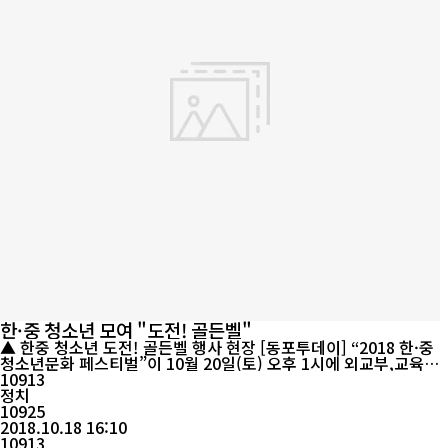
한·중 청소년 모여 "도전! 골든벨"
▲ 한중 청소년 도전! 골든벨 행사 현장 [동포투데이] “2018 한·중
청소년문화 페스티벌”이 10월 20일(토) 오후 1시에 외교부,교육부,
서울특별시, 서울특별시교육청의 후원으로 서울서운중학교 체육관
10913
에서 열린다. 한･중 차세대 양국 청소년들이 상대국 문화를 더 깊이
정치
이해하고 미래지향적인 우호관계를 가질 수 있도록 마련되는 이번
10925
행사에서는 한·중 청소년들을 대상으로 한 골든벨 퀴즈와 서운중학
2018.10.18 16:10
교 사물...
10913