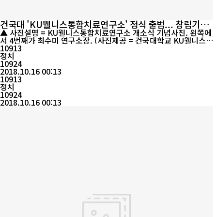
건국대 'KU웰니스통합치료연구소' 정식 출범... 창립기념
학술세미나 성료
▲ 사진설명 = KU웰니스통합치료연구소 개소식 기념사진. 왼쪽에
서 4번째가 최수미 연구소장. (사진제공 = 건국대학교 KU웰니스통
합치료연구소) [동포투데이 화영 기자] 건국대학교(총장 민상기)는
10913
100세 시대를 맞아 21세기 웰니스 생활방식과 산업트렌드, 정책지
정치
향을 주도적으로 연구할 'KU웰니스통합치료연구소'(소장 최수미 교
10924
수)를 설립, 12일 건국대 산학협동관에서 개소식과 창립기념 학술세
2018.10.16 00:13
미나를 성대하게 갖고 ...
10913
정치
10924
2018.10.16 00:13