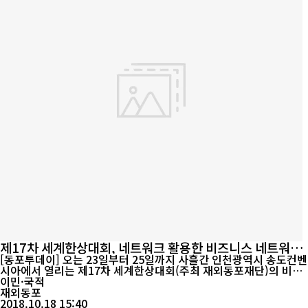
제17차 세계한상대회, 네트워크 활용한 비즈니스 네트워킹
기회 다변화에 초점
[동포투데이] 오는 23일부터 25일까지 사흘간 인천광역시 송도컨벤
시아에서 열리는 제17차 세계한상대회(주최 재외동포재단)의 비즈
니스 프로그램이 지역 특성과 글로벌 경제 트렌드에 맞춰 보다 전문
이민·국적
적이고 특화돼 진행된다. 재외동포재단(이사장 한우성)은 축적된 한
재외동포
상 네트워크를 활용해 비즈니스 성과를 극대화한다는 계획이다. 특
2018.10.18 15:40