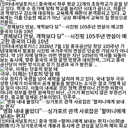
[인터내셔널포커스] 중국에서 하루 평균 22개의 초등학교가 문을 닫
고 있다. 학생 수 증가에 맞춰 학교를 늘리던 시대가 끝나고, 저출산
과 학령인구 감소에 대응하는 교육체계 재편이 본격화되고 있다. 교
육계는 이를 단순한 폐교가 아닌 '규모 확대에서 교육의 질 향상으로
전환되...
"경제보다 안보, 개혁보다 당"…시진핑 105주년 연설이 예
고한 중국의 다음 10년
[인터내셔널포커스] 2026년 7월 1일 중국공산당 창당 105주년 기
념대회에서 발표된 시진핑 국가주석의 연설은 단순한 기념사가 아니
었다. 약 1만 자에 달하는 이번 연설은 지난 105년의 역사를 되돌아
보는 동시에, 향후 중국의 국정 운영 방향과 대외전략, 그리고 중국
공산당이 어떤 방식으로 장기 집권과 국가 발전을 ...
극우, 이제는 단호히 맞설 때
극우 정치가 국경을 넘어 세력을 넓히려 하고 있다. 국내 일부 극우
성향 단체가 미국에서 공개 활동을 벌였다는 소식은 결코 가볍게 넘
길 일이 아니다. 이들이 내세운 것은 정책 경쟁이나 건전한 비판이
아니라 정부를 향한 원색적인 비난, 근거가 확인되지 않은 부정선거
주장, 종교를 앞세운 선동이었다. 민주주...
"영화 내내 울었다"…싱가포르 관객 사로잡은 '할머니에게
보내는 편지'
[인터내셔널포커스] 중국 영화 <할머니에게 보내는 편지>(给阿嬷
的情书)가 싱가포르에서 개봉과 동시에 큰 관심을 모으며 해외 화교