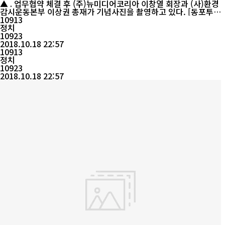
래 관련 업무협약 체결
▲ . 업무협약 체결 후 (주)뉴미디어코리아 이창열 회장과 (사)환경
감시운동본부 이상권 총재가 기념사진을 촬영하고 있다. [동포투데
이] (사)환경감시국민운동본부(총재 이상권)는 (주)뉴미디어코리아
10913
(회장 이창열)와 18일 3시 서울 마포구 소재 (주)뉴미디어코리아
정치
((사)한국언론사협회 연합취재본부) 사무실에서 에코인 거래 관련
10923
업무협약을 체결했다고 밝혔다. 에코인(Eco-in)은 환경감시재단(E
2018.10.18 22:57
MF) 산하 세계탄소...
10913
정치
10923
2018.10.18 22:57