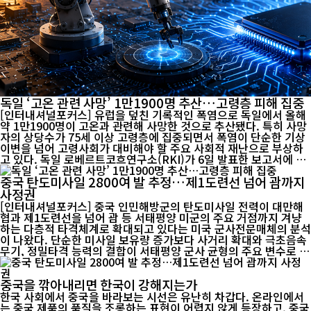
독일 ‘고온 관련 사망’ 1만1900명 추산…고령층 피해 집중
[인터내셔널포커스] 유럽을 덮친 기록적인 폭염으로 독일에서 올해
약 1만1900명이 고온과 관련해 사망한 것으로 추산됐다. 특히 사망
자의 상당수가 75세 이상 고령층에 집중되면서 폭염이 단순한 기상
이변을 넘어 고령사회가 대비해야 할 주요 사회적 재난으로 부상하
고 있다. 독일 로베르트코흐연구소(RKI)가 6일 발표한 보고서에 따
르면 올해 들어 7월 26일까지 독일의 고온 관련 사망자는 약 1만190
중국 탄도미사일 2800여 발 추정…제1도련선 넘어 괌까지
0명으로 추산됐다. 이는 2016년 이후 연간 기준으로 가장 많은 수준
이다. 다만 ‘고온 관련 사망’은 개별 사망자의 사인이 모두 폭염으로
사정권
직접 확인됐다는 의미는 아니다. 통상 일정 기간의 실제 사망자 수와
[인터내셔널포커스] 중국 인민해방군의 탄도미사일 전력이 대만해
평년의 예상 사망자 수, 기온 변화 등을 종합해 고온의 영향을 통계
협과 제1도련선을 넘어 괌 등 서태평양 미군의 주요 거점까지 겨냥
적으로 추정한다. 따라서 폭염이 인구집단의 사망 위험을 얼마나 높
하는 다층적 타격체계로 확대되고 있다는 미국 군사전문매체의 분석
였는지를 보여주는 지표로 이해할 필요가 있다. ...
이 나왔다. 단순한 미사일 보유량 증가보다 사거리 확대와 극초음속
무기, 정밀타격 능력의 결합이 서태평양 군사 균형의 주요 변수로 떠
오르고 있다는 평가다. 미국 군사전문매체 ‘더 워존(The War Zon
e)’은 최근 미 국방부 자료와 공개정보를 토대로 중국 로켓군의 단거
중국을 깎아내리면 한국이 강해지는가
리·중거리·중장거리 탄도미사일 전력을 분석했다. 보도에 따르면
중국은 약 200기의 단거리 탄도미사일 발사대와 약 1000발의 미사
한국 사회에서 중국을 바라보는 시선은 유난히 차갑다. 온라인에서
일을 운용하는 것으로 추정된다. DF-11·DF-15·DF-16 계열이 대표
는 중국 제품의 품질을 조롱하는 표현이 어렵지 않게 등장하고, 중국