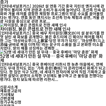
증가
[인터내셔널포커스] 2026년 설 연휴 기간 중국 지린성 옌지시에 관
광객이 몰리며 지역 관광과 소비가 동시에 늘어났다. 조선족 민속 문
화와 겨울 레저를 결합한 체험형 프로그램이 방문 수요를 끌어올렸
다는 평가다. 연휴 동안 옌지시는 조선족 민속 체험과 공연, 겨울 관
광 시설을 중심으로 관광 프로...
차이원징, 붉은 콘셉트로 전한 새해 인사
[인터내셔널포커스] 중국 배우 차이원징(蔡文静)이 설 분위기를 한
껏 살린 새 화보를 공개했다. 붉은 후드티에 긴 웨이브 헤어를 매치
한 그는 ‘마상바오푸(马上暴富·당장 부자가 되자)’, ‘마상톈푸(马上
添福·곧바로 복을 더하자)’라는 문구의 소품을 들고 온화한 미소를
지었다. 말의 해를 상징하는 경쾌한 ...
52명 네 세대가 만든 설 무대… 중국 후베이 ‘마당 춘완’ 화
제
[인터내셔널포커스] 중국 후베이성 리촨시 한 농촌 마을에서, 연예
인도 무대 장치도 없는 ‘가족 춘완(春晚)’이 온라인에서 화제가 되고
있다. 한 집안 식구 52명, 네 세대가 한자리에 모여 직접 기획하고 출
연한 설맞이 공연이 소박한 구성에도 불구하고 큰 울림을 전했다는
평가다. 현지 보도에 따르면 리촨시...
신문사소개
제휴광고문의
기사제보
간편결제
정기구독신청
이용약관