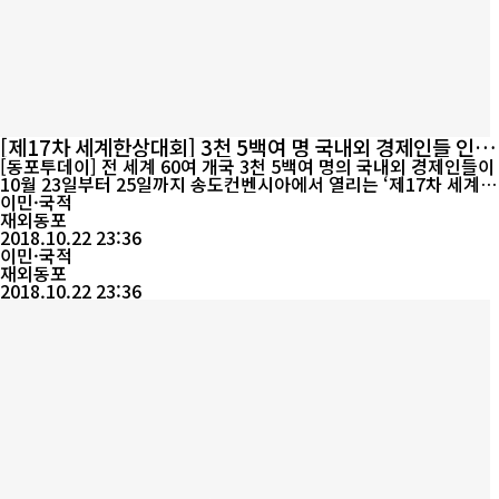
[제17차 세계한상대회] 3천 5백여 명 국내외 경제인들 인천
에 모인다
[동포투데이] 전 세계 60여 개국 3천 5백여 명의 국내외 경제인들이
10월 23일부터 25일까지 송도컨벤시아에서 열리는 ‘제17차 세계한
상대회(주최 재외동포재단)’에 참가하기 위해 인천을 찾는다. 지난
이민·국적
2009년 이후 인천에서 9년 만에 개최되는 이번 대회에는 한상 네트
재외동포
워크의 주축이 되어온 1세대 한상을 비롯해 꾸준히 대회에 참석해왔
2018.10.22 23:36
던 한상은 물론, 잘 알려지지 않은 지역에서 묵묵히 활동하고 있는
이민·국적
신진 한상들이 참가...
재외동포
2018.10.22 23:36