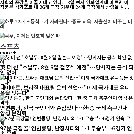
사회의 공감을 이끌어내고 있다. 18일 현지 영화업계에 따르면 이
작품은 싱가포르 내 26개 극장 가운데 24개 극장에서 상영을 시...
스포츠
more +
英 더 선 "호날두, 8월 8일 결혼식 예정"…당사자는 공식 확
인 없어
네이마르, 브라질 대표팀 은퇴 선언…"이제 국가대표 유니
폼을 벗는다"
연변룽딩, 한국 국민대와 손잡았다…한·중 국제 축구인재
양성 본격화
97분 극장골! 연변룽딩, 난징시티와 1-1 무승부…6경기 연
속 무패