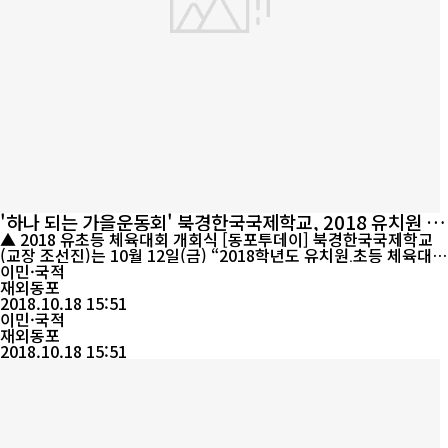
'하나 되는 가을운동회' 북경한국국제학교, 2018 유치원 초
등 체육대회
▲ 2018 유초등 체육대회 개회식 [동포투데이] 북경한국국제학교
(교장 조선진)는 10월 12일(금) “2018학년도 유치원․초등 체육대
회”를 개최하였다. 이번 체육대회를 통해 북경한국국제학교 유치원
이민·국적
생과 초등어린이들이 개인달리기, 단체경기, 연합경기 등에 참여하
재외동포
여 심신을 단련하고, 정정당당한 스포츠 정신을 배우며 협동심을 키
2018.10.18 15:51
우는 교육의 장으로 마련되었다. 만국기가 드날리는 가을 햇살아래
이민·국적
새천년체조를 ...
재외동포
2018.10.18 15:51