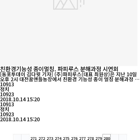
친환경기능성 종이멀칭. 파피루스 분해과정 시연회
[동포투데이 김다윗 기자] (주)파피루스(대표 최원상)은 지난 10일
오후 2시 대전꿈앤들농장에서 친환경 기능성 종이 멀칭 분해과정 시
연회를 갖았다. 이번행사는 개발자인 우창정 박사의 제안으로 이루
10913
어졌으며, (주)G&K korea(대표오영숙)가 경북 영덕에 약 80만평
정치
의 고령토 광산 채굴권을 소유하고 있으며 (주)파파루스가 판매를
10923
담당한다. 파피루스 최원상대표는 "종이 멀칭은 폐비닐의 방치로 농
2018.10.14 15:20
촌 토양의 심각한...
10913
정치
10923
2018.10.14 15:20
271
272
273
274
275
276
277
278
279
280