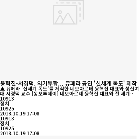
윤혁진-서경덕, 의기투합... 뮤페라 공연 '신세계 독도' 제작
▲ 뮤페라 '신세계 독도'를 제작한 네오아르테 윤혁진 대표와 성신여
대 서경덕 교수 [동포투데이] 네오아르테 윤혁진 대표와 전 세계에
독도를 홍보하는 성신여대 서경덕 교수가 힘을 모아 뮤페라(뮤지컬
10913
+오페라) 공연인 '신세계 독도'를 제작했다고 19일 밝혔다. (재)독
정치
도재단의 후원으로 제작된 이번 공연은 오는 25일 '독도의 날'을 맞
10925
아 20일 포항에서 개최되는 '2018 독도문화대축제'에서 쇼케이스로
2018.10.19 17:08
대중들에게 첫 선...
10913
정치
10925
2018.10.19 17:08