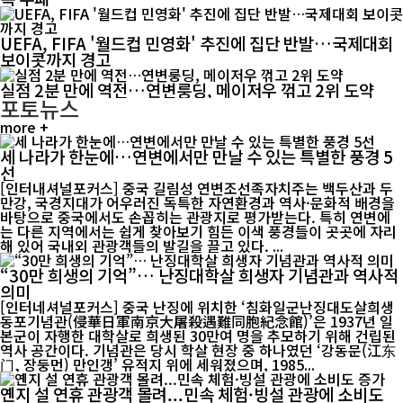
UEFA, FIFA '월드컵 민영화' 추진에 집단 반발…국제대회
보이콧까지 경고
실점 2분 만에 역전…연변룽딩, 메이저우 꺾고 2위 도약
포토뉴스
more +
세 나라가 한눈에…연변에서만 만날 수 있는 특별한 풍경 5
선
[인터내셔널포커스] 중국 길림성 연변조선족자치주는 백두산과 두
만강, 국경지대가 어우러진 독특한 자연환경과 역사·문화적 배경을
바탕으로 중국에서도 손꼽히는 관광지로 평가받는다. 특히 연변에
는 다른 지역에서는 쉽게 찾아보기 힘든 이색 풍경들이 곳곳에 자리
해 있어 국내외 관광객들의 발길을 끌고 있다. ...
“30만 희생의 기억”… 난징대학살 희생자 기념관과 역사적
의미
[인터네셔널포커스] 중국 난징에 위치한 ‘침화일군난징대도살희생
동포기념관(侵華日軍南京大屠殺遇難同胞紀念館)’은 1937년 일
본군이 자행한 대학살로 희생된 30만여 명을 추모하기 위해 건립된
역사 공간이다. 기념관은 당시 학살 현장 중 하나였던 ‘강동문(江东
门, 장둥먼) 만인갱’ 유적지 위에 세워졌으며, 1985...
옌지 설 연휴 관광객 몰려...민속 체험·빙설 관광에 소비도