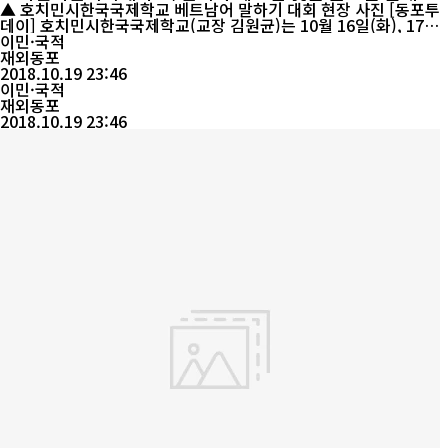
성
▲ 호치민시한국국제학교 베트남어 말하기 대회 현장 사진 [동포투
데이] 호치민시한국국제학교(교장 김원균)는 10월 16일(화), 17일
(수) 이틀간 초등 1~6학년을 대상으로 베트남어 말하기 대회를 개최
이민·국적
하였다. 본 대회는 본교에서 역점을 두고 있는 ‘언어품’ 교육과정 내
재외동포
실화의 일환으로, 올해로 3회차를 맞이하였다. 본 대회는 학생들이
2018.10.19 23:46
한국와 베트남 양국의 문화를 익히는 기회를 가지고 베트남어 실력
이민·국적
을 기르는 한편,...
재외동포
2018.10.19 23:46