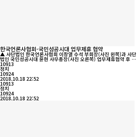
한국언론사협회·국민성공시대 업무제휴 협약
▲ 사단법인 한국언론사협회 이창열 수석 부회장(사진 왼쪽)과 사단
법인 국민성공시대 윤현 사무총장(사진 오른쪽) 업무제휴협약 후 기
념촬영을 하고 있다. [동포투데이] (사)한국언론사협회(이사장 주동
10913
담)와 사단법인 국민성공시대(상임대표 장원석)는 16일 오후2시 한
정치
국언론사협회 연합취재본부 사무실에서 상호 협력과 발전을 위하여
10924
업무제휴 협약식을 가졌다. 이날 협약식은 사단법인 한국언론사협
2018.10.18 22:52
회...
10913
정치
10924
2018.10.18 22:52