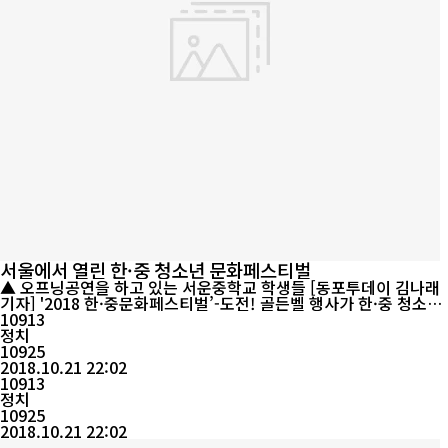
서울에서 열린 한·중 청소년 문화페스티벌
▲ 오프닝공연을 하고 있는 서운중학교 학생들 [동포투데이 김나래
기자] '2018 한·중문화페스티벌’-도전! 골든벨 행사가 한·중 청소년
300여 명이 참가한 가운데 성황리에 개최됐다. 외교부, 교육부, 서
10913
울특별시, 서울시교육청에서 후원한 이번 행사는 (사) GK 희망공동
정치
체(대표 허을진) 주최, 중국조선족대모임, 사단법인 한민족문화교류
10925
협의회의 주관, 서울서운중학교, 서울온드림교육센터 ...
2018.10.21 22:02
10913
정치
10925
2018.10.21 22:02