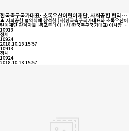
한국축구국가대표· 초록우산어린이재단, 사회공헌 협약식
체결
▲ 사회공헌 협약식에 참석한 (사)한국축구국가대표와 초록우산어
린이재단 관계자들 [동포투데이] (사)한국축구국가대표(이사장 김
병지)는 초록우산어린이재단(회장 이제훈)과 함께 저소득가정 아동
10913
을 돕기 위한 사회공헌 협약식을 체결했다고 18일 밝혔다. 이 날 협
정치
약식에는 초록우산어린이재단 관계자들과 (사)한국축구국가대표의
10924
김병지 이사장, 최영일 부회장, 김재현 부회장, 성신여대 서경덕 교
2018.10.18 15:57
수 등이 참석했...
10913
정치
10924
2018.10.18 15:57