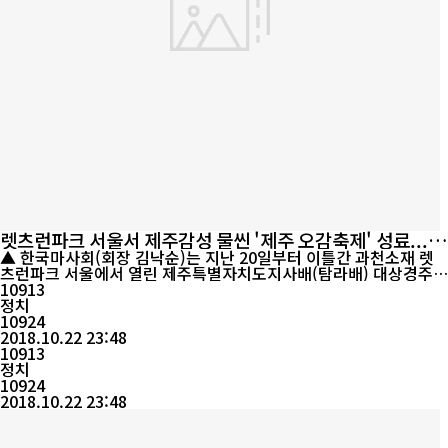
렛츠런파크 서울서 제주감성 물씬 '제주 오감축제' 성료...
이틀간 7만여명 참가
▲ 한국마사회(회장 김낙순)는 지난 20일부터 이틀간 과천소재 렛
츠런파크 서울에서 열린 제주특별자치도지사배(탐라배) 대상경주
기념축제 '제주애(愛)잇다'에 관람객과 경마고객 등 약 7만명이 몰
10913
려 성황을 이뤘다고 밝혔다. [동포투데이] 렛츠런파크 서울에서 펼
정치
쳐진 경마축제 '제주애(愛)잇다'가 지난 21일 성황리에 막을 내렸
10924
다. 한국마사회(회장 김낙순)는 지난 20일부터 이틀간 과천소재 렛
2018.10.22 23:48
츠런파크 서울에서 열...
10913
정치
10924
2018.10.22 23:48