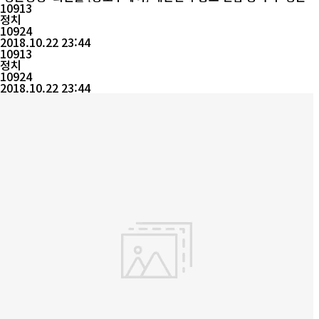
쟁'이 오는 31일 말레이시아 쿠알라룸푸에서 최종 결정이 나는 202
10913
3 아시안컵 유치를 위해 발 벗고 나섰다. 지난 3개월 동안 생존경쟁
정치
대학생 회원들이 아시안컵 유치 후보 도시인 부산, 수원 등 8개 도시
10924
의 축구장을 직접 방문하여 2013명의 유치기원 서명을 받았다. 특히
2018.10.22 23:44
이들...
10913
정치
10924
2018.10.22 23:44