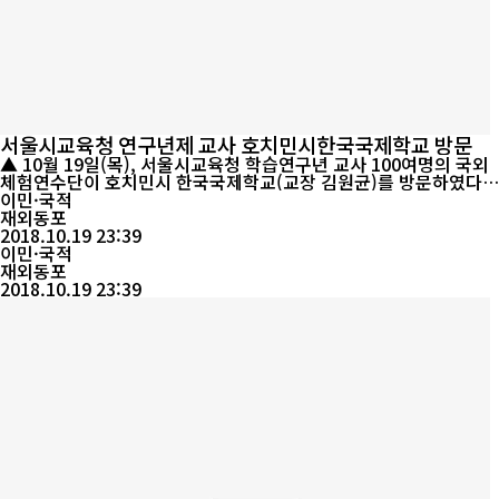
서울시교육청 연구년제 교사 호치민시한국국제학교 방문
▲ 10월 19일(목), 서울시교육청 학습연구년 교사 100여명의 국외
체험연수단이 호치민시 한국국제학교(교장 김원균)를 방문하였다
[동포투데이] 10월 19일(목), 서울시교육청 학습연구년 교사 100여
이민·국적
명의 국외체험연수단이 호치민시 한국국제학교(교장 김원균)를 방
재외동포
문하였다. 이 날 오전 9시경 본교를 찾은 연수단은 먼저 중등음악실
2018.10.19 23:39
에서 학교 현황 및 본교 교육과정과 특색교육활동에 대한 내용을 청
이민·국적
재외동포
취하고, 학교장 ...
2018.10.19 23:39