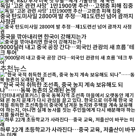
독일 ‘고온 관련 사망’ 1만1900명 추산…고령층 피해 집중
중국 탄도미사일 2800여 발 추정…제1도련선 넘어 괌까지
사정권
중국을 깎아내리면 한국이 강해지는가
9000달러 내고 중국 공장 간다…외국인 관광의 새 흐름 ‘테
크 투어’
추천뉴스
"한국 국적 취득한 조선족, 중국 농지 계속 보유해도 되
나"……동북 농촌의 오래된 논쟁
[인터내셔널포커스] 중국 동북지역 조선족 마을에서 오랫동안 제기
돼 온 농지 문제가 다시 관심을 끌고 있다. 한국으로 이주해 한국 국
적을 취득한 조선족들이 중국에 남겨둔 농지와 주택을 계속 보유해
야 하는지, 아니면 실제 농사를 짓는 주민들에게 다시 배분해야 하는
지를 둘러싼 논...
하루 22개 초등학교가 사라진다…중국 교육, 저출산이 바꾸
는 미래