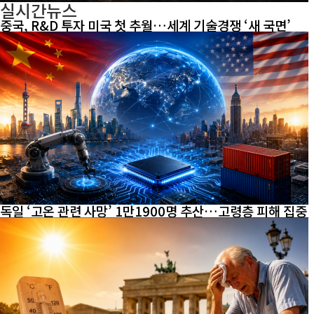
실시간뉴스
중국, R&D 투자 미국 첫 추월…세계 기술경쟁 ‘새 국면’
독일 ‘고온 관련 사망’ 1만1900명 추산…고령층 피해 집중