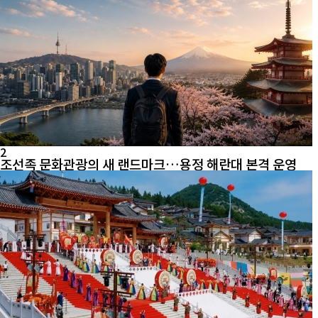
2
조선족 문화관광의 새 랜드마크…용정 해란대 본격 운영