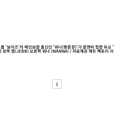
그룹 '보이즈'의 메인보컬 출신인 '워나(황준원)'가 알앤비 힙합 듀오 
1