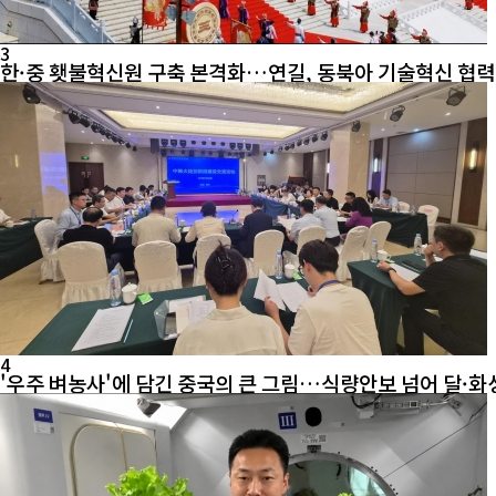
3
한·중 횃불혁신원 구축 본격화…연길, 동북아 기술혁신 협
4
'우주 벼농사'에 담긴 중국의 큰 그림…식량안보 넘어 달·