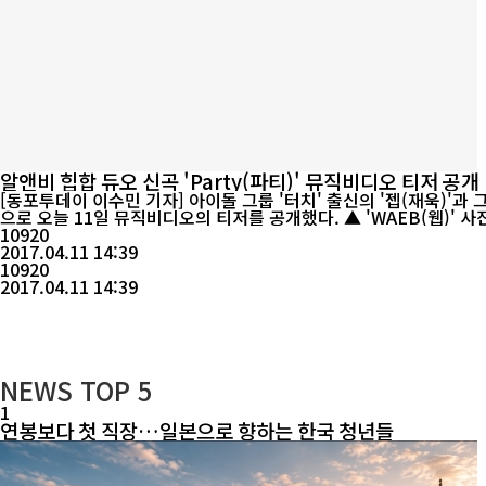
알앤비 힙합 듀오 신곡 'Party(파티)' 뮤직비디오 티저 공개
[동포투데이 이수민 기자] 아이돌 그룹 '터치' 출신의 '젭(재욱)'과 
으로 오늘 11일 뮤직비디오의 티저를 공개했다. ▲ 'WAEB(웹)' 사진 왼쪽 젭(JEBB) 오른쪽 워나 (WANNA) / 자료제공 제트 펙토리 이 둘은 R&B, HIPHOP 퓨쳐 베이스 장르를 기반으로 노래와 랩은 물
론 작사, ...
10920
2017.04.11 14:39
10920
2017.04.11 14:39
NEWS
TOP 5
1
연봉보다 첫 직장…일본으로 향하는 한국 청년들