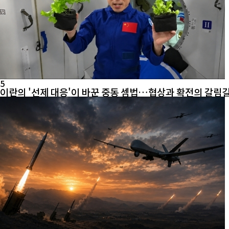
5
이란의 '선제 대응'이 바꾼 중동 셈법…협상과 확전의 갈림길