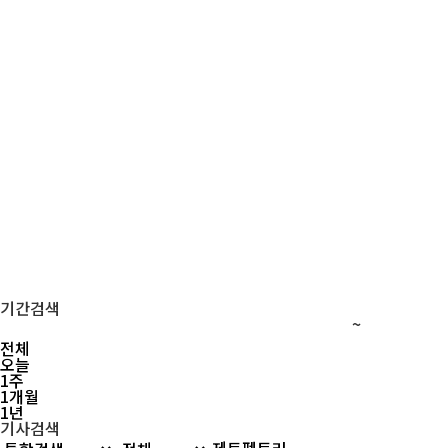
기간검색
~
전체
오늘
1주
1개월
1년
기사검색